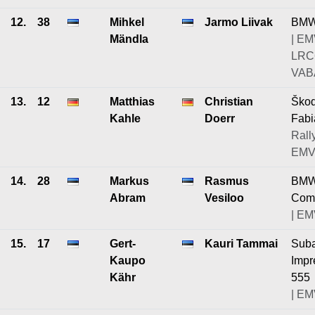
12.
38
Mihkel
Jarmo Liivak
BMW
Mändla
| EM
LRC
VABA
13.
12
Matthias
Christian
Ško
Kahle
Doerr
Fabi
Rally
EMV
14.
28
Markus
Rasmus
BM
Abram
Vesiloo
Com
| EM
15.
17
Gert-
Kauri Tammai
Sub
Kaupo
Impr
Kähr
555
| EM