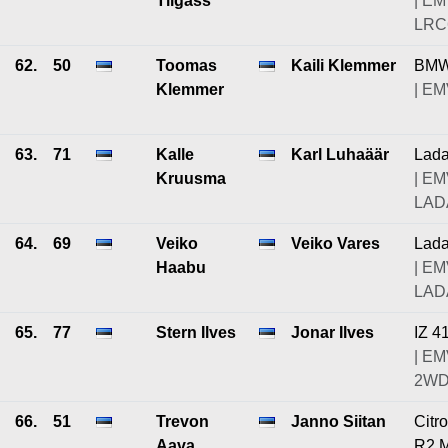
Tilgass
| EM
LRC6
62.
50
Toomas
Kaili Klemmer
BMW
Klemmer
| EM
63.
71
Kalle
Karl Luhaäär
Lad
Kruusma
| EM
LAD
64.
69
Veiko
Veiko Vares
Lad
Haabu
| EM
LAD
65.
77
Stern Ilves
Jonar Ilves
IZ 4
| EM
2WD
66.
51
Trevon
Janno Siitan
Citr
Aava
R2 