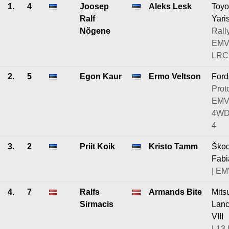
1.
4
Joosep
Aleks Lesk
Toyo
Ralf
Yari
Nõgene
Rally
EMV
LRC2
2.
5
Egon Kaur
Ermo Veltson
Ford
Prot
EMV
4WD
4
3.
2
Priit Koik
Kristo Tamm
Ško
Fab
| EM
4.
7
Ralfs
Armands Bite
Mits
Sirmacis
Lanc
VIII
L13 