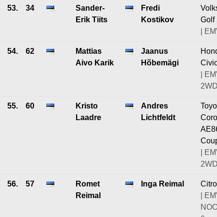
53.
34
Sander-
Fredi
Vol
Erik Tiits
Kostikov
Golf
| EM
54.
62
Mattias
Jaanus
Hon
Aivo Karik
Hõbemägi
Civi
| EM
2WD
55.
60
Kristo
Andres
Toyo
Laadre
Lichtfeldt
Coro
AE8
Cou
| EM
2WD
56.
57
Romet
Inga Reimal
Citr
Reimal
| EM
NOO