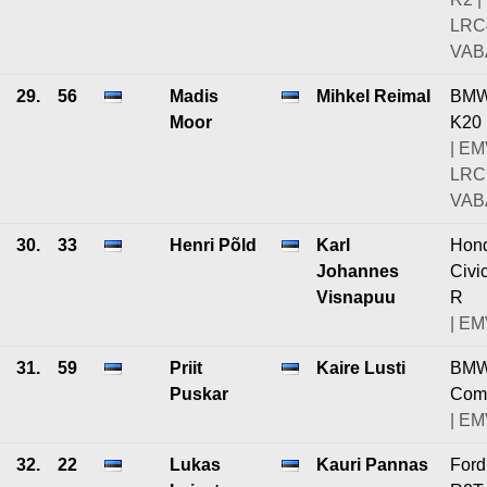
LRC
VABA
29.
56
Madis
Mihkel Reimal
BMW
Moor
K20
| EM
LRC
VABA
30.
33
Henri Põld
Karl
Hon
Johannes
Civi
Visnapuu
R
| EM
31.
59
Priit
Kaire Lusti
BMW
Puskar
Com
| EM
32.
22
Lukas
Kauri Pannas
Ford