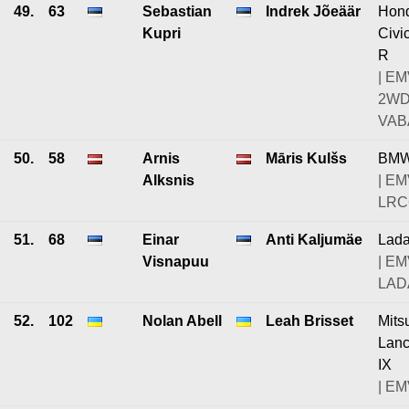
49.
63
Sebastian
Indrek Jõeäär
Hon
Kupri
Civi
R
| EM
2W
VABA
50.
58
Arnis
Māris Kulšs
BMW
Alksnis
| EM
LRC6
51.
68
Einar
Anti Kaljumäe
Lad
Visnapuu
| EM
LAD
52.
102
Nolan Abell
Leah Brisset
Mits
Lanc
IX
| E