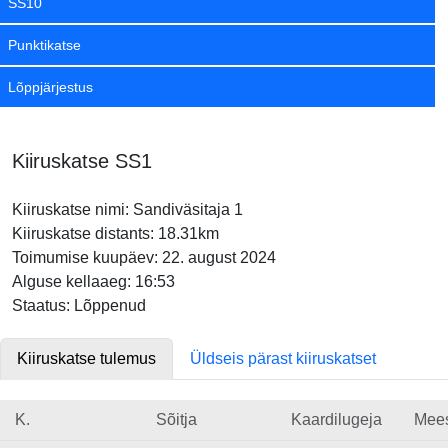
SS10
Punktikatse
Lõppjärjestus
Kiiruskatse SS1
Kiiruskatse nimi: Sandiväsitaja 1
Kiiruskatse distants: 18.31km
Toimumise kuupäev: 22. august 2024
Alguse kellaaeg: 16:53
Staatus: Lõppenud
Kiiruskatse tulemus
Üldseis pärast kiiruskatset
K.
Sõitja
Kaardilugeja
Mee