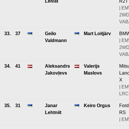
Leivat
R2T
| EM
2W
VABA
33.
37
Geilo
Mart Loitjärv
BMW
Valdmann
| EM
2W
VABA
34.
41
Aleksandrs
Valerijs
Mits
Jakovļevs
Maslovs
Lanc
X
| EM
LRC
35.
31
Janar
Keiro Orgus
Ford
Lehtniit
RS
| EM