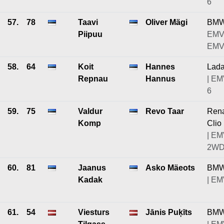
6
57.
78
Taavi
Oliver Mägi
BMW
Piipuu
EMV
EMV
58.
64
Koit
Hannes
Lad
Repnau
Hannus
| EM
6
59.
75
Valdur
Revo Taar
Rena
Komp
Clio
| EM
2WD
60.
81
Jaanus
Asko Mäeots
BMW
Kadak
| EM
61.
54
Viesturs
Jānis Puķīts
BMW