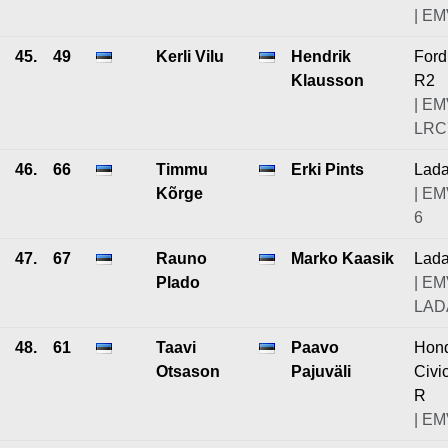
| EM
45.
49
Kerli Vilu
Hendrik
Ford
Klausson
R2
| EM
LRC7
46.
66
Timmu
Erki Pints
Lad
Kõrge
| EM
6
47.
67
Rauno
Marko Kaasik
Lad
Plado
| EM
LAD
48.
61
Taavi
Paavo
Hon
Otsason
Pajuväli
Civi
R
| EM