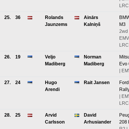
LRC7
25.
36
Rolands
Ainārs
BMW
Jaunzems
Kalniņš
M3
2wd 
EMV
LRC6
26.
19
Veljo
Norman
Mits
Madiberg
Madiberg
Evo 
| EM
27.
24
Hugo
Rait Jansen
Ford
Arendi
Rall
| EM
LRC4
28.
25
Arvid
David
Peu
Carlsson
Arhusiander
208
R2 |