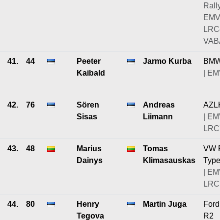
Rally
EMV
LRC
VABA
41.
44
Peeter
Jarmo Kurba
BMW
Kaibald
| EM
42.
76
Sören
Andreas
AZL
Sisas
Liimann
| EM
LRC7
43.
48
Marius
Tomas
VW 
Dainys
Klimasauskas
Type
| EM
LRC
44.
80
Henry
Martin Juga
Ford
Tegova
R2