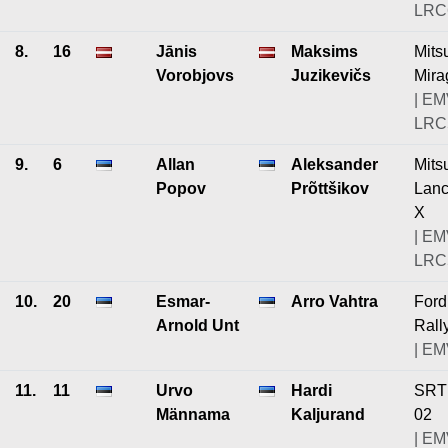
LRC6
8.
16
Jānis
Maksims
Mits
Vorobjovs
Juzikevičs
Mira
| EM
LRC5
9.
6
Allan
Aleksander
Mits
Popov
Prõttšikov
Lanc
X
| EM
LRC5
10.
20
Esmar-
Arro Vahtra
Ford
Arnold Unt
Rall
| EM
11.
11
Urvo
Hardi
SRT 
Männama
Kaljurand
02
| EM