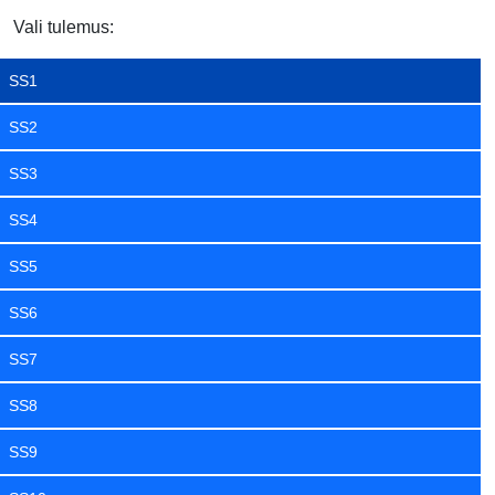
Vali tulemus:
SS1
SS2
SS3
SS4
SS5
SS6
SS7
SS8
SS9