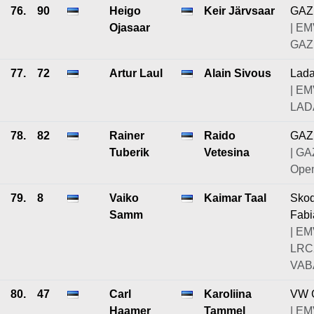
76.
90
Heigo
Keir Järvsaar
GAZ
Ojasaar
| EM
GAZ
77.
72
Artur Laul
Alain Sivous
Lad
| EM
LAD
78.
82
Rainer
Raido
GAZ
Tuberik
Vetesina
| GA
Ope
79.
8
Vaiko
Kaimar Taal
Sko
Samm
Fabi
| EM
LRC
VAB
80.
47
Carl
Karoliina
VW G
Haamer
Tammel
| EM