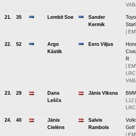
VABA
21.
35
Lembit Soe
Sander
Toyo
Kermik
Starl
| EM
22.
52
Argo
Eero Viljus
Hon
Kästik
Civi
R
| EM
LRC
VABA
23.
29
Dans
Jānis Vīksna
BMW
Leščs
L12 
LRC6
24.
40
Jānis
Salvis
Vol
Cielēns
Rambols
Golf
| EM