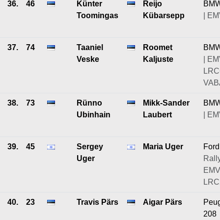
36.
46
Künter
Reijo
BMW
Toomingas
Kübarsepp
| EM
37.
74
Taaniel
Roomet
BMW
Veske
Kaljuste
| EM
LRC
VABA
38.
73
Rünno
Mikk-Sander
BMW
Ubinhain
Laubert
| EM
39.
45
Sergey
Maria Uger
Ford
Uger
Rally
EMV
LRC2
40.
23
Travis Pärs
Aigar Pärs
Peu
208