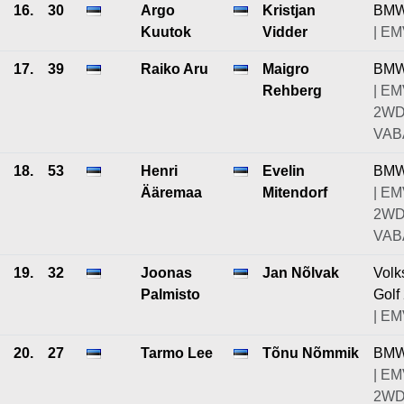
16.
30
Argo
Kristjan
BMW
Kuutok
Vidder
| EM
17.
39
Raiko Aru
Maigro
BMW
Rehberg
| EM
2W
VABA
18.
53
Henri
Evelin
BMW
Ääremaa
Mitendorf
| EM
2W
VABA
19.
32
Joonas
Jan Nõlvak
Vol
Palmisto
Golf
| EM
20.
27
Tarmo Lee
Tõnu Nõmmik
BMW
| EM
2W