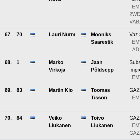
| EM
2W
VABA
67.
70
Lauri Nurm
Mooniks
Vaz 
Saarestik
| EM
LAD
68.
1
Marko
Jaan
Sub
Virkoja
Põldsepp
Impr
| EM
69.
83
Martin Kio
Toomas
GAZ
Tisson
| E
70.
84
Veiko
Toivo
GAZ
Liukanen
Liukanen
| EM
GAZ