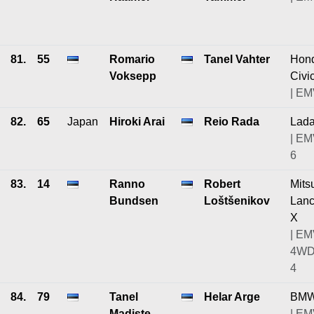
81.
55
Romario
Tanel Vahter
Hon
Voksepp
Civi
| EM
82.
65
Japan
Hiroki Arai
Reio Rada
Lad
| EM
6
83.
14
Ranno
Robert
Mits
Bundsen
Loštšenikov
Lanc
X
| EM
4WD
4
84.
79
Tanel
Helar Arge
BMW
Madiste
| EM