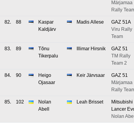
Märjamaa
Rally Tea
82.
88
Kaspar
Madis Allese
GAZ 51A
Kaldjärv
Viru Rally
Team
83.
89
Tõnu
Illimar Hirsnik
GAZ 51
Tikerpalu
TM Rally
Team 2
84.
90
Heigo
Keir Järvsaar
GAZ 51
Ojasaar
Märjamaa
Rally Tea
85.
102
Nolan
Leah Brisset
Mitsubishi
Abell
Lancer Ev
Nolan Abel