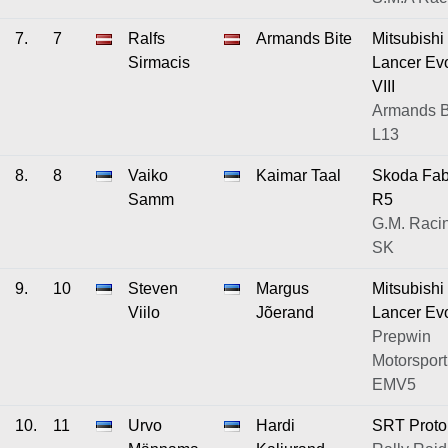
7.
7
Ralfs
Armands Bite
Mitsubishi
Sirmacis
Lancer Ev
VIII
Armands Bi
L13
8.
8
Vaiko
Kaimar Taal
Skoda Fab
Samm
R5
G.M. Raci
SK
9.
10
Steven
Margus
Mitsubishi
Viilo
Jõerand
Lancer Ev
Prepwin
Motorsport
EMV5
10.
11
Urvo
Hardi
SRT Proto