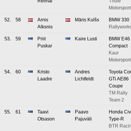
Reimal
Thule
Motorsport
52.
58
Arnis
Māris Kulšs
BMW 330
Alksnis
Rallywork
53.
59
Priit
Kaire Lusti
BMW E46
Puskar
Compact
Kaur
Motorsport
54.
60
Kristo
Andres
Toyota Cor
Laadre
Lichtfeldt
GTi AE86
Coupe
TM Rally
Team 2
55.
61
Taavi
Paavo
Honda Civ
Otsason
Pajuväli
Type-R
BTR Racin