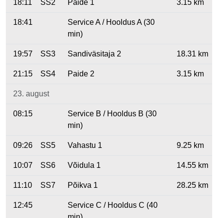
18:11
SS2
Paide 1
3.15 km
18:41
Service A / Hooldus A (30
min)
19:57
SS3
Sandiväsitaja 2
18.31 km
21:15
SS4
Paide 2
3.15 km
23. august
08:15
Service B / Hooldus B (30
min)
09:26
SS5
Vahastu 1
9.25 km
10:07
SS6
Võidula 1
14.55 km
11:10
SS7
Põikva 1
28.25 km
12:45
Service C / Hooldus C (40
min)