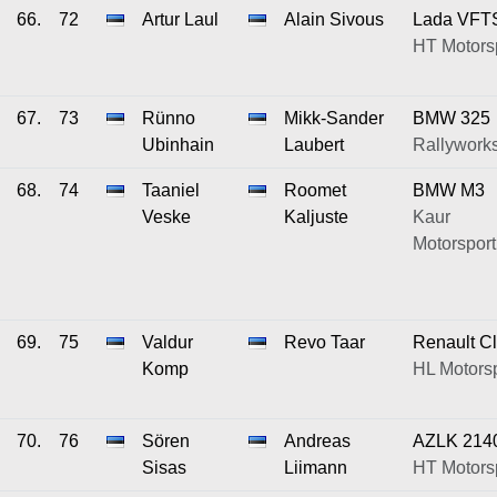
66.
72
Artur Laul
Alain Sivous
Lada VFT
HT Motors
67.
73
Rünno
Mikk-Sander
BMW 325
Ubinhain
Laubert
Rallywork
68.
74
Taaniel
Roomet
BMW M3
Veske
Kaljuste
Kaur
Motorsport
69.
75
Valdur
Revo Taar
Renault Cl
Komp
HL Motors
70.
76
Sören
Andreas
AZLK 214
Sisas
Liimann
HT Motors