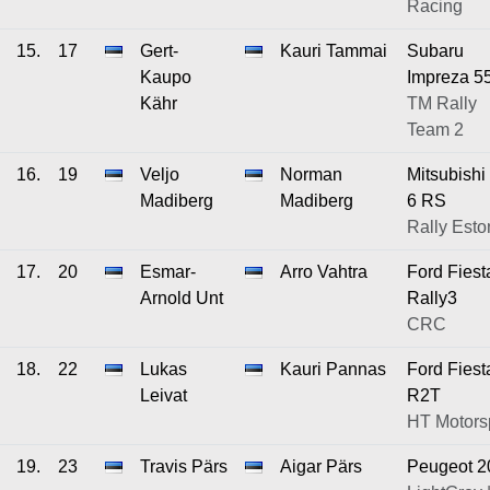
Racing
15.
17
Gert-
Kauri Tammai
Subaru
Kaupo
Impreza 5
Kähr
TM Rally
Team 2
16.
19
Veljo
Norman
Mitsubishi
Madiberg
Madiberg
6 RS
Rally Esto
17.
20
Esmar-
Arro Vahtra
Ford Fiest
Arnold Unt
Rally3
CRC
18.
22
Lukas
Kauri Pannas
Ford Fiest
Leivat
R2T
HT Motors
19.
23
Travis Pärs
Aigar Pärs
Peugeot 2