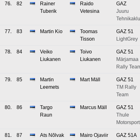
76.
82
Rainer
Raido
GAZ
Tuberik
Vetesina
Juuru
Tehnikaklu
77.
83
Martin Kio
Toomas
GAZ 51
Tisson
LightGrey
78.
84
Veiko
Toivo
GAZ 51
Liukanen
Liukanen
Märjamaa
Rally Tea
79.
85
Martin
Mart Mäll
GAZ 51
Leemets
TM Rally
Team
80.
86
Targo
Marcus Mäll
GAZ 51
Raun
Thule
Motorsport
81.
87
Ats Nõlvak
Mairo Ojaviir
GAZ 51A