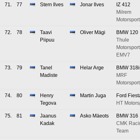
71.
77
Stern Ilves
Jonar Ilves
IZ 412
Milrem
Motorsport
72.
78
Taavi
Oliver Mägi
BMW 120
Piipuu
Thule
Motorsport
EMV7
73.
79
Tanel
Helar Arge
BMW 318i
Madiste
MRF
Motorsport
74.
80
Henry
Martin Juga
Ford Fiest
Tegova
HT Motors
75.
81
Jaanus
Asko Mäeots
BMW 316
Kadak
CMK Raci
Team