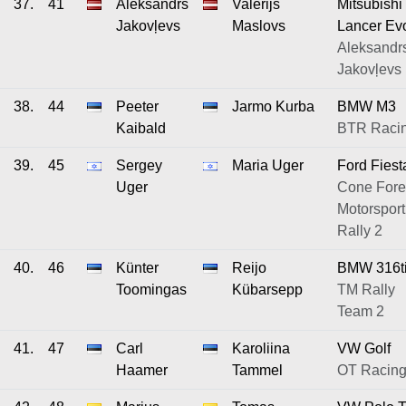
37.
41
Aleksandrs
Valerijs
Mitsubishi
Jakovļevs
Maslovs
Lancer Ev
Aleksandr
Jakovļevs
38.
44
Peeter
Jarmo Kurba
BMW M3
Kaibald
BTR Raci
39.
45
Sergey
Maria Uger
Ford Fiest
Uger
Cone Fore
Motorsport
Rally 2
40.
46
Künter
Reijo
BMW 316t
Toomingas
Kübarsepp
TM Rally
Team 2
41.
47
Carl
Karoliina
VW Golf
Haamer
Tammel
OT Racin