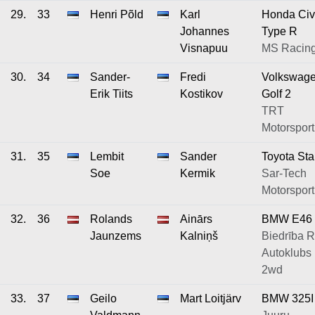
29.
33
Henri Põld
Karl
Honda Civ
Johannes
Type R
Visnapuu
MS Racin
30.
34
Sander-
Fredi
Volkswag
Erik Tiits
Kostikov
Golf 2
TRT
Motorsport
31.
35
Lembit
Sander
Toyota Sta
Soe
Kermik
Sar-Tech
Motorsport
32.
36
Rolands
Ainārs
BMW E46
Jaunzems
Kalniņš
Biedrība 
Autoklubs 
2wd
33.
37
Geilo
Mart Loitjärv
BMW 325I