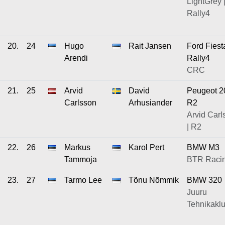
LightGrey 
Rally4
20.
24
Hugo
Rait Jansen
Ford Fiest
Arendi
Rally4
CRC
21.
25
Arvid
David
Peugeot 2
Carlsson
Arhusiander
R2
Arvid Carl
| R2
22.
26
Markus
Karol Pert
BMW M3
Tammoja
BTR Raci
23.
27
Tarmo Lee
Tõnu Nõmmik
BMW 320
Juuru
Tehnikaklu