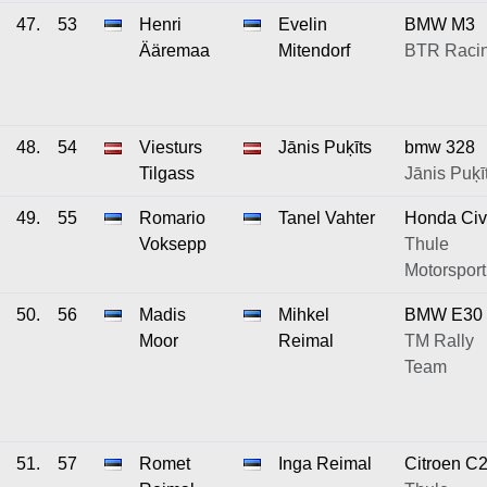
47.
53
Henri
Evelin
BMW M3
Ääremaa
Mitendorf
BTR Raci
48.
54
Viesturs
Jānis Puķīts
bmw 328
Tilgass
Jānis Puķī
49.
55
Romario
Tanel Vahter
Honda Civ
Voksepp
Thule
Motorsport
50.
56
Madis
Mihkel
BMW E30
Moor
Reimal
TM Rally
Team
51.
57
Romet
Inga Reimal
Citroen C