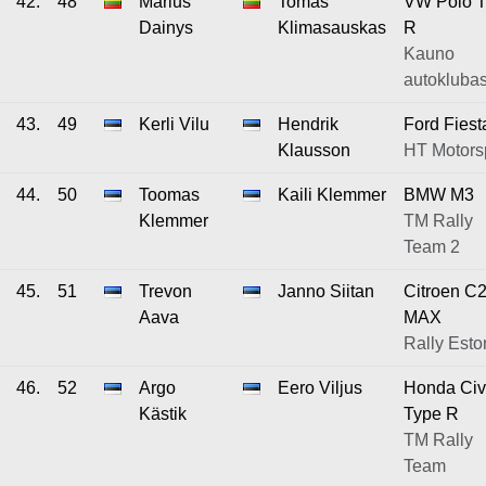
42.
48
Marius
Tomas
VW Polo 
Dainys
Klimasauskas
R
Kauno
autokluba
43.
49
Kerli Vilu
Hendrik
Ford Fiest
Klausson
HT Motors
44.
50
Toomas
Kaili Klemmer
BMW M3
Klemmer
TM Rally
Team 2
45.
51
Trevon
Janno Siitan
Citroen C
Aava
MAX
Rally Esto
46.
52
Argo
Eero Viljus
Honda Civ
Kästik
Type R
TM Rally
Team