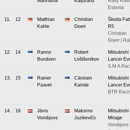
Männama
Kaljurand
Rally Raid
Estonia
11.
12
Matthias
Christian
Škoda Fab
Kahle
Doerr
R5
Christian
Doerr | Ra
12.
14
Ranno
Robert
Mitsubishi
Bundsen
Loštšenikov
Lancer Ev
S.M.A Rac
13.
15
Rainer
Cärolain
Mitsubishi
Paavel
Kariste
Lancer Ev
BTR Raci
14.
16
Jānis
Maksims
Mitsubishi
Vorobjovs
Juzikevičs
Mirage
Vorobjovs