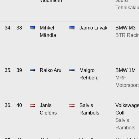
Valdmann
Juuru
Tehnikaklu
34.
38
Mihkel
Jarmo Liivak
BMW M3
Mändla
BTR Raci
35.
39
Raiko Aru
Maigro
BMW 1M
Rehberg
MRF
Motorsport
36.
40
Jānis
Salvis
Volkswag
Cielēns
Rambols
Golf
Salvis
Rambols