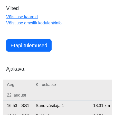
Viited
Võistluse kaardid
Võistluse ametlik koduleht/info
Etapi tulemused
Ajakava:
Aeg
Kiiruskatse
22. august
16:53
SS1
Sandiväsitaja 1
18.31 km