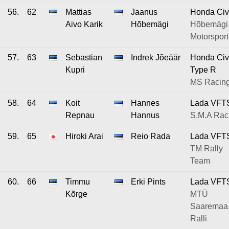
56.
62
Mattias
Jaanus
Honda Civ
Aivo Karik
Hõbemägi
Hõbemägi
Motorsport
57.
63
Sebastian
Indrek Jõeäär
Honda Civ
Kupri
Type R
MS Racin
58.
64
Koit
Hannes
Lada VFT
Repnau
Hannus
S.M.A Rac
59.
65
Hiroki Arai
Reio Rada
Lada VFT
TM Rally
Team
60.
66
Timmu
Erki Pints
Lada VFT
Kõrge
MTÜ
Saaremaa
Ralli