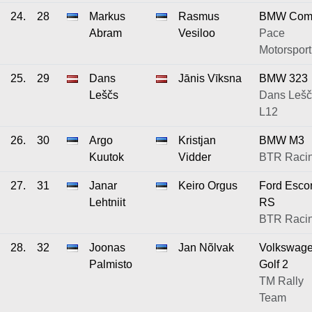
24.
28
Markus
Rasmus
BMW Com
Abram
Vesiloo
Pace
Motorsport
25.
29
Dans
Jānis Vīksna
BMW 323
Leščs
Dans Lešč
L12
26.
30
Argo
Kristjan
BMW M3
Kuutok
Vidder
BTR Raci
27.
31
Janar
Keiro Orgus
Ford Escor
Lehtniit
RS
BTR Racin
28.
32
Joonas
Jan Nõlvak
Volkswag
Palmisto
Golf 2
TM Rally
Team