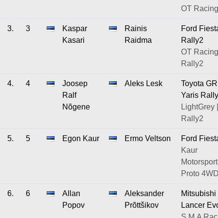
OT Racin
3.
3
Kaspar
Rainis
Ford Fiest
Kasari
Raidma
Rally2
OT Racing
Rally2
4.
4
Joosep
Aleks Lesk
Toyota GR
Ralf
Yaris Rall
Nõgene
LightGrey 
Rally2
5.
5
Egon Kaur
Ermo Veltson
Ford Fiest
Kaur
Motorsport
Proto 4W
6.
6
Allan
Aleksander
Mitsubishi
Popov
Prõttšikov
Lancer Ev
S.M.A Rac