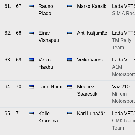
61.
67
Rauno
Marko Kaasik
Lada VFT
Plado
S.M.A Rac
62.
68
Einar
Anti Kaljumäe
Lada VFT
Visnapuu
TM Rally
Team
63.
69
Veiko
Veiko Vares
Lada VFT
Haabu
A1M
Motorsport
64.
70
Lauri Nurm
Mooniks
Vaz 2101
Saarestik
Milrem
Motorsport
65.
71
Kalle
Karl Luhaäär
Lada VFT
Kruusma
CMK Raci
Team