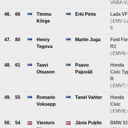
VABA-V;
46.
66
Timmu
Erki Pints
Lada V
Kõrge
| EMV L
6
47.
80
Henry
Martin Juga
Ford Fie
Tegova
R2
| EMV8; 
48.
61
Taavi
Paavo
Honda
Otsason
Pajuväli
Civic Ty
R
| EMV7; 
49.
55
Romario
Tanel Vahter
Honda
Voksepp
Civic
| EMV8; 
50.
54
Viesturs
Jānis Puķīts
BMW 32