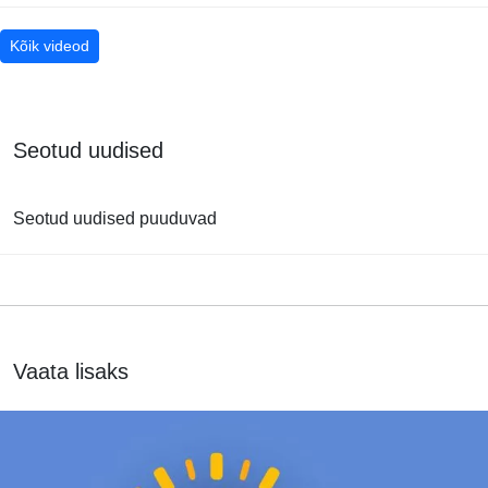
Kõik videod
Seotud uudised
Seotud uudised puuduvad
Vaata lisaks