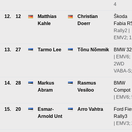
4
12.
12
Matthias
Christian
Škoda
Kahle
Doerr
Fabia R
Rally2 |
EMV2; 1
13.
27
Tarmo Lee
Tõnu Nõmmik
BMW 32
| EMV6;
2WD
VABA-S;
14.
28
Markus
Rasmus
BMW
Abram
Vesiloo
Compot
| EMV6; 
15.
20
Esmar-
Arro Vahtra
Ford Fie
Arnold Unt
Rally3
| EMV3; 