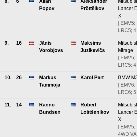
8.
6
Allan
Aleksander
Mitsubis
Popov
Prõttšikov
Lancer 
X
| EMV5;
LRC5; 4
9.
16
Jānis
Maksims
Mitsubis
Vorobjovs
Juzikevičs
Mirage
| EMV5;
LRC5; 4
10.
26
Markus
Karol Pert
BMW M
Tammoja
| EMV6;
LRC6; 5
11.
14
Ranno
Robert
Mitsubis
Bundsen
Loštšenikov
Lancer 
X
| EMV5;
4WD VA