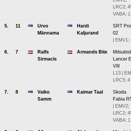
LRC2; 
VABA; 1
5.
11
Urvo
Hardi
SRT Pro
Männama
Kaljurand
02
| EMV1; 
6.
7
Ralfs
Armands Bite
Mitsubis
Sirmacis
Lancer 
VIII
L13 | E
LRC5; 4
7.
8
Vaiko
Kaimar Taal
Skoda
Samm
Fabia R
| EMV2;
LRC2; 
VABA; 1