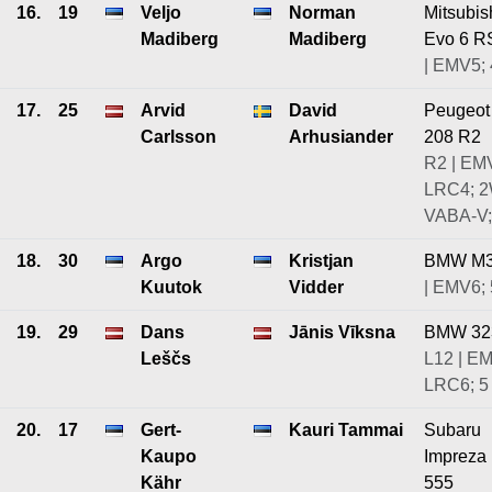
16.
19
Veljo
Norman
Mitsubis
Madiberg
Madiberg
Evo 6 R
| EMV5; 
17.
25
Arvid
David
Peugeot
Carlsson
Arhusiander
208 R2
R2 | EM
LRC4; 
VABA-V;
18.
30
Argo
Kristjan
BMW M
Kuutok
Vidder
| EMV6; 
19.
29
Dans
Jānis Vīksna
BMW 32
Leščs
L12 | E
LRC6; 5
20.
17
Gert-
Kauri Tammai
Subaru
Kaupo
Impreza
Kähr
555