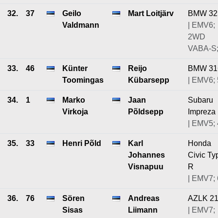
32.
37
Geilo
Mart Loitjärv
BMW 32
Valdmann
| EMV6;
2WD
VABA-S;
33.
46
Künter
Reijo
BMW 316
Toomingas
Kübarsepp
| EMV6; 
34.
1
Marko
Jaan
Subaru
Virkoja
Põldsepp
Impreza
| EMV5; 
35.
33
Henri Põld
Karl
Honda
Johannes
Civic Ty
Visnapuu
R
| EMV7; 
36.
76
Sören
Andreas
AZLK 2
Sisas
Liimann
| EMV7;