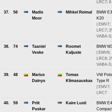
LRC7; 6
37.
56
Madis
Mihkel Reimal
BMW E3
Moor
K20
| EMV7;
LRC7; 
VABA-S;
38.
74
Taaniel
Roomet
BMW M
Veske
Kaljuste
| EMV6;
LRC6; 
VABA-S;
39.
48
Marius
Tomas
VW Pol
Dainys
Klimasauskas
Type R
| EMV7;
LRC7
40.
59
Priit
Kaire Lusti
BMW E4
Puskar
Compac