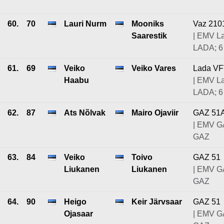
60.
70
Lauri Nurm
Mooniks
Vaz 210
Saarestik
| EMV L
LADA; 6
61.
69
Veiko
Veiko Vares
Lada V
Haabu
| EMV L
LADA; 6
62.
87
Ats Nõlvak
Mairo Ojaviir
GAZ 51
| EMV G
GAZ
63.
84
Veiko
Toivo
GAZ 51
Liukanen
Liukanen
| EMV G
GAZ
64.
90
Heigo
Keir Järvsaar
GAZ 51
Ojasaar
| EMV G