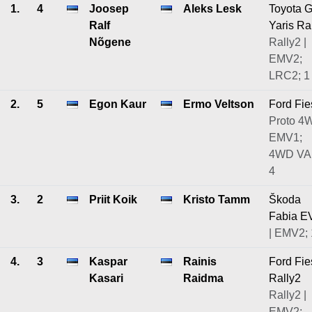
1.
4
Joosep
Aleks Lesk
Toyota 
Ralf
Yaris Ra
Nõgene
Rally2 |
EMV2;
LRC2; 1
2.
5
Egon Kaur
Ermo Veltson
Ford Fie
Proto 4
EMV1;
4WD VA
4
3.
2
Priit Koik
Kristo Tamm
Škoda
Fabia E
| EMV2; 
4.
3
Kaspar
Rainis
Ford Fie
Kasari
Raidma
Rally2
Rally2 |
EMV2;