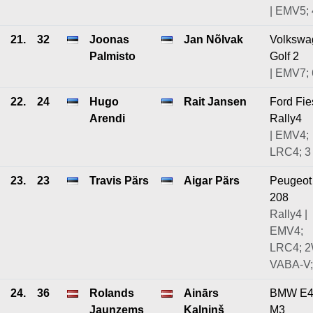
| EMV5; 
21.
32
Joonas
Jan Nõlvak
Volkswa
Palmisto
Golf 2
| EMV7; 
22.
24
Hugo
Rait Jansen
Ford Fie
Arendi
Rally4
| EMV4;
LRC4; 3
23.
23
Travis Pärs
Aigar Pärs
Peugeot
208
Rally4 |
EMV4;
LRC4; 
VABA-V;
24.
36
Rolands
Ainārs
BMW E4
Jaunzems
Kalniņš
M3