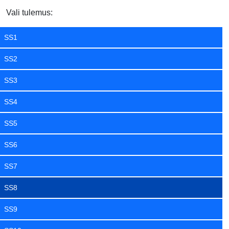
Vali tulemus:
SS1
SS2
SS3
SS4
SS5
SS6
SS7
SS8
SS9