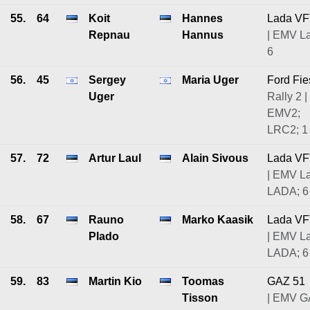
55.
64
Koit
Hannes
Lada V
Repnau
Hannus
| EMV L
6
56.
45
Sergey
Maria Uger
Ford Fie
Uger
Rally 2 |
EMV2;
LRC2; 1
57.
72
Artur Laul
Alain Sivous
Lada V
| EMV L
LADA; 6
58.
67
Rauno
Marko Kaasik
Lada V
Plado
| EMV L
LADA; 6
59.
83
Martin Kio
Toomas
GAZ 51
Tisson
| EMV 