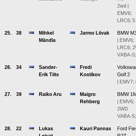
2wd |
EMV6;
LRC6; 5
25.
38
Mihkel
Jarmo Liivak
BMW M
Mändla
| EMV6;
LRC6; 
VABA-S;
26.
34
Sander-
Fredi
Volkswa
Erik Tiits
Kostikov
Golf 2
| EMV7; 
27.
39
Raiko Aru
Maigro
BMW 1
Rehberg
| EMV6;
2WD
VABA-S;
28.
22
Lukas
Kauri Pannas
Ford Fie
Leivat
R2T