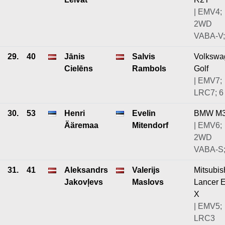
| EMV4;
2WD
VABA-V;
29.
40
Jānis
Salvis
Volkswa
Cielēns
Rambols
Golf
| EMV7;
LRC7; 6
30.
53
Henri
Evelin
BMW M
Ääremaa
Mitendorf
| EMV6;
2WD
VABA-S;
31.
41
Aleksandrs
Valerijs
Mitsubis
Jakovļevs
Maslovs
Lancer 
X
| EMV5;
LRC3