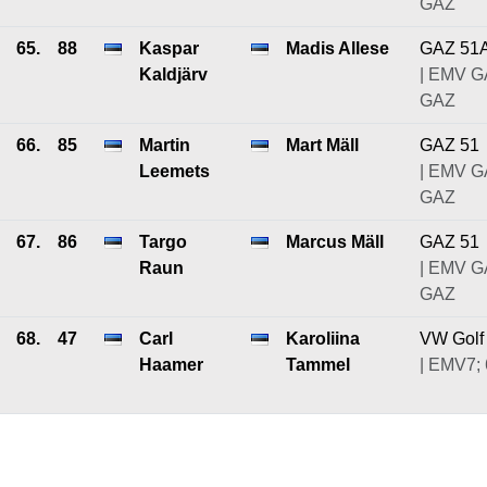
GAZ
65.
88
Kaspar
Madis Allese
GAZ 51
Kaldjärv
| EMV G
GAZ
66.
85
Martin
Mart Mäll
GAZ 51
Leemets
| EMV G
GAZ
67.
86
Targo
Marcus Mäll
GAZ 51
Raun
| EMV G
GAZ
68.
47
Carl
Karoliina
VW Golf
Haamer
Tammel
| EMV7; 