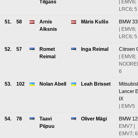
Tilgass
| EMV6;
LRC6; 5
51.
58
Arnis
Māris Kulšs
BMW 33
Alksnis
| EMV6;
LRC6; 5
52.
57
Romet
Inga Reimal
Citroen 
Reimal
| EMV8;
NOORE
6
53.
102
Nolan Abell
Leah Brisset
Mitsubis
Lancer 
IX
| EMV5
54.
78
Taavi
Oliver Mägi
BMW 12
Piipuu
EMV7 |
EMV7; 6