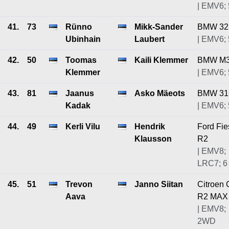
| EMV6; 
41.
73
Rünno
Mikk-Sander
BMW 32
Ubinhain
Laubert
| EMV6; 
42.
50
Toomas
Kaili Klemmer
BMW M
Klemmer
| EMV6; 
43.
81
Jaanus
Asko Mäeots
BMW 31
Kadak
| EMV6; 
44.
49
Kerli Vilu
Hendrik
Ford Fie
Klausson
R2
| EMV8;
LRC7; 6
45.
51
Trevon
Janno Siitan
Citroen 
Aava
R2 MAX
| EMV8;
2WD