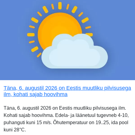
Täna, 6. augustil 2026 on Eestis muutliku pilvisusega
ilm, kohati sajab hoovihma
Täna, 6. augustil 2026 on Eestis muutliku pilvisusega ilm.
Kohati sajab hoovihma. Edela- ja läänetuul tugevneb 4-10,
puhanguti kuni 15 m/s. Õhutemperatuur on 19..25, ida pool
kuni 28°C.