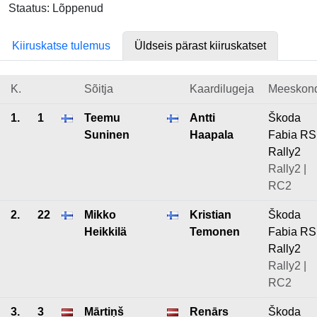
Staatus: Lõppenud
Kiiruskatse tulemus
Üldseis pärast kiiruskatset
K.
Sõitja
Kaardilugeja
Meeskon
1.
1
Teemu
Antti
Škoda
Suninen
Haapala
Fabia RS
Rally2
Rally2 |
RC2
2.
22
Mikko
Kristian
Škoda
Heikkilä
Temonen
Fabia RS
Rally2
Rally2 |
RC2
3.
3
Mārtiņš
Renārs
Škoda