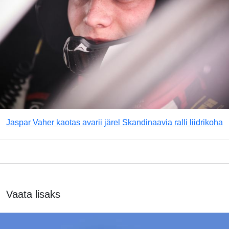
Jaspar Vaher kaotas avarii järel Skandinaavia ralli liidrikoha
Vaata lisaks