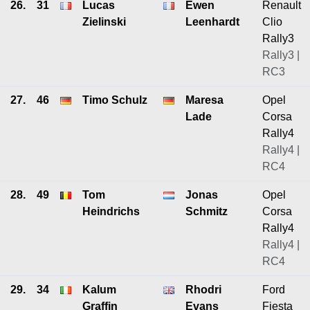
26.
31
Lucas
Ewen
Renault
Zielinski
Leenhardt
Clio
Rally3
Rally3 |
RC3
27.
46
Timo Schulz
Maresa
Opel
Lade
Corsa
Rally4
Rally4 |
RC4
28.
49
Tom
Jonas
Opel
Heindrichs
Schmitz
Corsa
Rally4
Rally4 |
RC4
29.
34
Kalum
Rhodri
Ford
Graffin
Evans
Fiesta