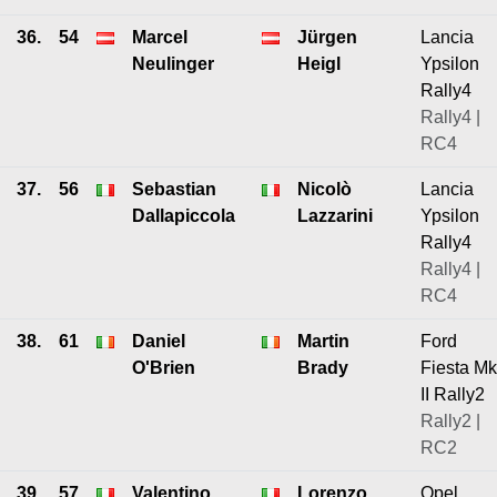
36.
54
Marcel
Jürgen
Lancia
Neulinger
Heigl
Ypsilon
Rally4
Rally4 |
RC4
37.
56
Sebastian
Nicolò
Lancia
Dallapiccola
Lazzarini
Ypsilon
Rally4
Rally4 |
RC4
38.
61
Daniel
Martin
Ford
O'Brien
Brady
Fiesta Mk
II Rally2
Rally2 |
RC2
39.
57
Valentino
Lorenzo
Opel