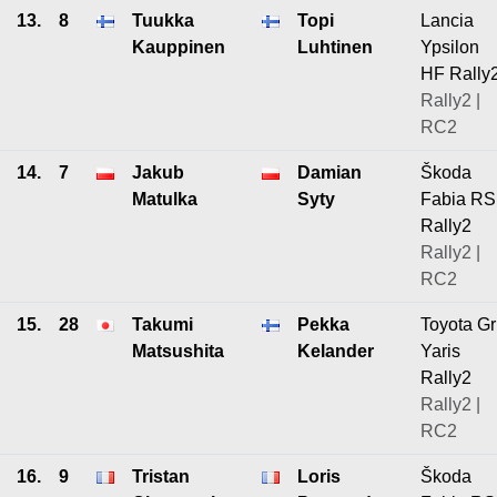
13.
8
Tuukka
Topi
Lancia
Kauppinen
Luhtinen
Ypsilon
HF Rally
Rally2 |
RC2
14.
7
Jakub
Damian
Škoda
Matulka
Syty
Fabia RS
Rally2
Rally2 |
RC2
15.
28
Takumi
Pekka
Toyota Gr
Matsushita
Kelander
Yaris
Rally2
Rally2 |
RC2
16.
9
Tristan
Loris
Škoda