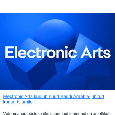
Electronic Arts kuulub nüüd Saudi Araabia juhitud
konsortsiumile
Videomängutööstuse üks suurimaid tehinguid on ametlikult