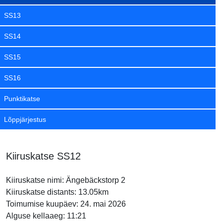
SS13
SS14
SS15
SS16
Punktikatse
Lõppjärjestus
Kiiruskatse SS12
Kiiruskatse nimi: Ängebäckstorp 2
Kiiruskatse distants: 13.05km
Toimumise kuupäev: 24. mai 2026
Alguse kellaaeg: 11:21