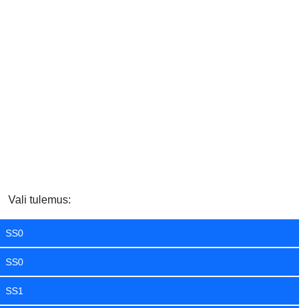
Vali tulemus:
SS0
SS0
SS1