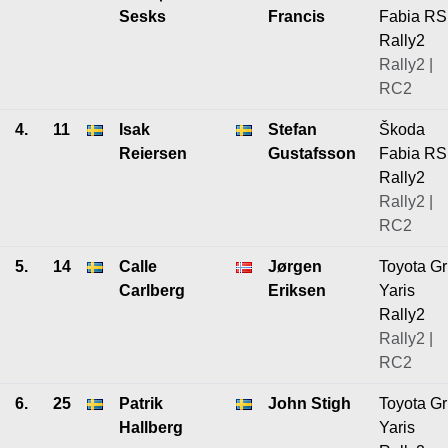
Sesks
Francis
Fabia RS
Rally2
Rally2 |
RC2
4.
11
Isak
Stefan
Škoda
Reiersen
Gustafsson
Fabia RS
Rally2
Rally2 |
RC2
5.
14
Calle
Jørgen
Toyota Gr
Carlberg
Eriksen
Yaris
Rally2
Rally2 |
RC2
6.
25
Patrik
John Stigh
Toyota Gr
Hallberg
Yaris