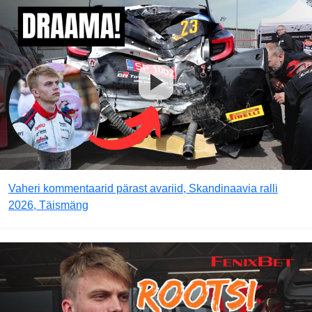
Vaheri kommentaarid pärast avariid, Skandinaavia ralli
2026, Täismäng