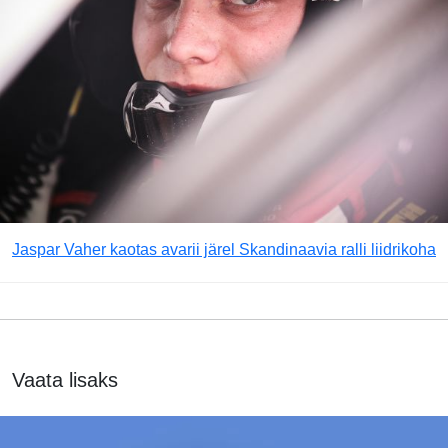
Jaspar Vaher kaotas avarii järel Skandinaavia ralli liidrikoha
Vaata lisaks