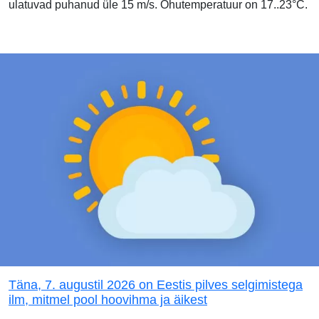
ulatuvad puhanud üle 15 m/s. Õhutemperatuur on 17..23°C.
Täna, 7. augustil 2026 on Eestis pilves selgimistega
ilm, mitmel pool hoovihma ja äikest