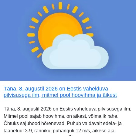
Täna, 8. augustil 2026 on Eestis vahelduva
pilvisusega ilm, mitmel pool hoovihma ja äikest
Täna, 8. augustil 2026 on Eestis vahelduva pilvisusega ilm.
Mitmel pool sajab hoovihma, on äikest, võimalik rahe.
Õhtuks sajuhood hõrenevad. Puhub valdavalt edela- ja
läänetuul 3-9, rannikul puhanguti 12 m/s, äikese ajal