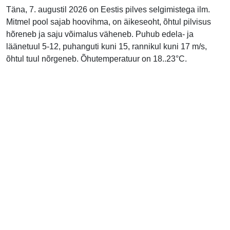
Täna, 7. augustil 2026 on Eestis pilves selgimistega ilm.
Mitmel pool sajab hoovihma, on äikeseoht, õhtul pilvisus
hõreneb ja saju võimalus väheneb. Puhub edela- ja
läänetuul 5-12, puhanguti kuni 15, rannikul kuni 17 m/s,
õhtul tuul nõrgeneb. Õhutemperatuur on 18..23°C.