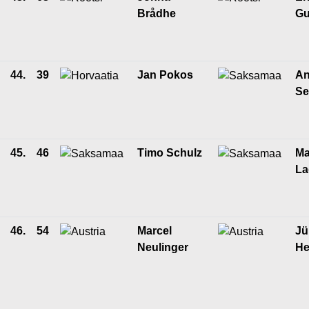
Brådhe
Gu
44.
39
Jan Pokos
An
Se
45.
46
Timo Schulz
Ma
La
46.
54
Marcel
Jü
Neulinger
He