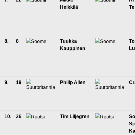
Heikkilä
T
8.
8
Tuukka
To
Kauppinen
Lu
9.
19
Philip Allen
Cr
10.
26
Tim Liljegren
So
Sj
Ka