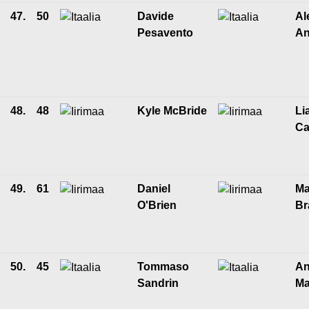
47.
50
Davide
Al
Pesavento
An
48.
48
Kyle McBride
Li
Ca
49.
61
Daniel
Ma
O'Brien
Br
50.
45
Tommaso
An
Sandrin
M