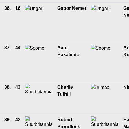
36.
16
Gábor Német
Ge
Né
37.
44
Aatu
Ar
Hakalehto
K
38.
43
Charlie
Ni
Tuthill
39.
42
Robert
Ha
Proudlock
Ma