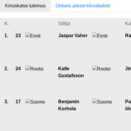
Kiiruskatse tulemus
Üldseis pärast kiiruskatset
K.
Sõitja
Ka
1.
23
Jaspar Vaher
Ra
2.
24
Kalle
Ji
Gustafsson
3.
17
Benjamin
Pa
Korhola
ö