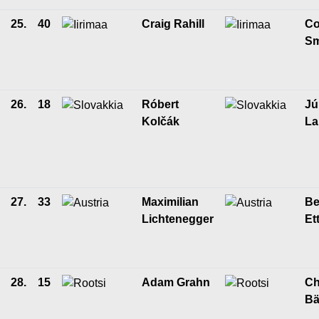
25.
40
Craig Rahill
Co
Sm
26.
18
Róbert
Jú
Kolčák
La
27.
33
Maximilian
Be
Lichtenegger
Et
28.
15
Adam Grahn
Ch
Bä