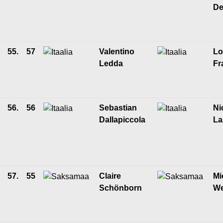
De
55.
57
Valentino
Lo
Ledda
Fr
56.
56
Sebastian
Ni
Dallapiccola
La
57.
55
Claire
Mi
Schönborn
We