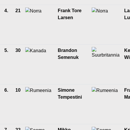
4.
21
Frank Tore
La
Larsen
Lu
5.
30
Brandon
Ke
Semenuk
Wi
6.
10
Simone
Fr
Tempestini
Ma
7.
22
Mikko
Kr