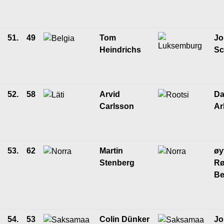
51.
49
Tom
Jo
Heindrichs
Sc
52.
58
Arvid
Da
Carlsson
Ar
53.
62
Martin
øy
Stenberg
Rø
Be
54.
53
Colin Dünker
Jo