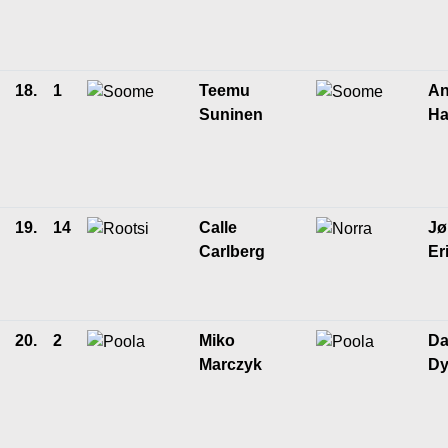
18.
1
Teemu
An
Suninen
Ha
19.
14
Calle
Jø
Carlberg
Er
20.
2
Miko
Da
Marczyk
Dy