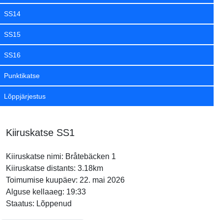
SS14
SS15
SS16
Punktikatse
Lõppjärjestus
Kiiruskatse SS1
Kiiruskatse nimi: Bråtebäcken 1
Kiiruskatse distants: 3.18km
Toimumise kuupäev: 22. mai 2026
Alguse kellaaeg: 19:33
Staatus: Lõppenud