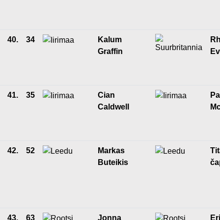
40.
34
Kalum
Rh
Graffin
Ev
41.
35
Cian
Pa
Caldwell
Mc
42.
52
Markas
Ti
Buteikis
ča
43.
63
Jonna
Er