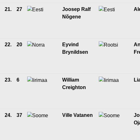
21.
27
Joosep Ralf
Al
Nõgene
22.
20
Eyvind
An
Brynildsen
Fr
23.
6
William
Li
Creighton
24.
37
Ville Vatanen
Jo
Oj