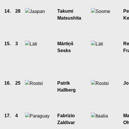
14.
28
Takumi
Pe
Matsushita
Ke
15.
3
Mārtiņš
Re
Sesks
Fr
16.
25
Patrik
Jo
Hallberg
17.
4
Fabrizio
Ma
Zaldivar
Oh