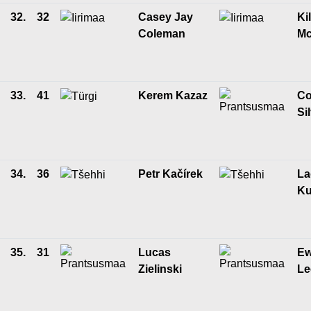
32.
32
Casey Jay
Ki
Coleman
Mc
33.
41
Kerem Kazaz
Co
Si
34.
36
Petr Kačírek
La
Ku
35.
31
Lucas
E
Zielinski
Le