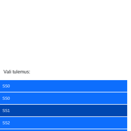
Vali tulemus:
SS0
SS0
SS1
SS2