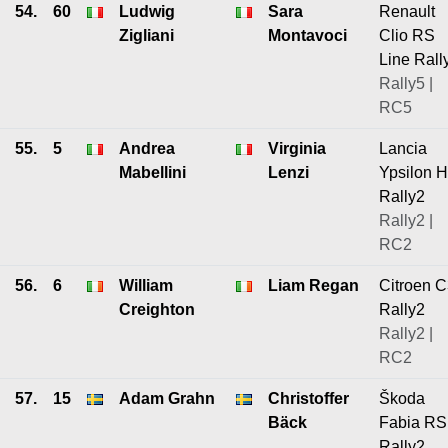
54.
60
Ludwig
Sara
Renault
Zigliani
Montavoci
Clio RS
Line Rall
Rally5 |
RC5
55.
5
Andrea
Virginia
Lancia
Mabellini
Lenzi
Ypsilon 
Rally2
Rally2 |
RC2
56.
6
William
Liam Regan
Citroen 
Creighton
Rally2
Rally2 |
RC2
57.
15
Adam Grahn
Christoffer
Škoda
Bäck
Fabia RS
Rally2