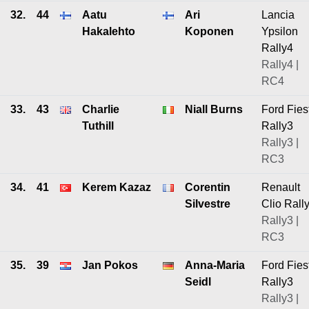
32.
44
Aatu
Ari
Lancia
Hakalehto
Koponen
Ypsilon
Rally4
Rally4 |
RC4
33.
43
Charlie
Niall Burns
Ford Fies
Tuthill
Rally3
Rally3 |
RC3
34.
41
Kerem Kazaz
Corentin
Renault
Silvestre
Clio Rall
Rally3 |
RC3
35.
39
Jan Pokos
Anna-Maria
Ford Fies
Seidl
Rally3
Rally3 |