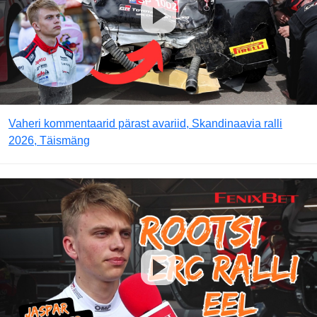
Vaheri kommentaarid pärast avariid, Skandinaavia ralli
2026, Täismäng