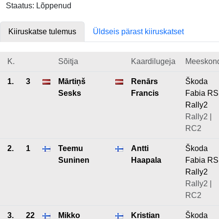
Staatus: Lõppenud
Kiiruskatse tulemus
Üldseis pärast kiiruskatset
K.
Sõitja
Kaardilugeja
Meeskon
1.
3
Mārtiņš
Renārs
Škoda
Sesks
Francis
Fabia RS
Rally2
Rally2 |
RC2
2.
1
Teemu
Antti
Škoda
Suninen
Haapala
Fabia RS
Rally2
Rally2 |
RC2
3.
22
Mikko
Kristian
Škoda