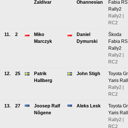
Zaldivar
Ohannesian
Fabia RS
Rally2
Rally2 |
RC2
11.
2
Miko
Daniel
Škoda
Marczyk
Dymurski
Fabia RS
Rally2
Rally2 |
RC2
12.
25
Patrik
John Stigh
Toyota Gr
Hallberg
Yaris Ral
Rally2 |
RC2
13.
27
Joosep Ralf
Aleks Lesk
Toyota Gr
Nõgene
Yaris Ral
Rally2 |
RC2