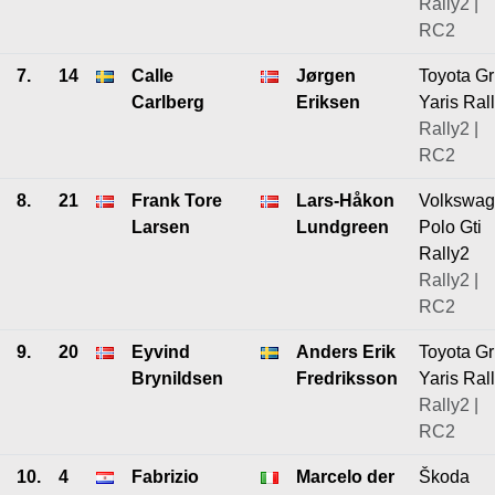
Rally2 |
RC2
7.
14
Calle
Jørgen
Toyota Gr
Carlberg
Eriksen
Yaris Ral
Rally2 |
RC2
8.
21
Frank Tore
Lars-Håkon
Volkswa
Larsen
Lundgreen
Polo Gti
Rally2
Rally2 |
RC2
9.
20
Eyvind
Anders Erik
Toyota Gr
Brynildsen
Fredriksson
Yaris Ral
Rally2 |
RC2
10.
4
Fabrizio
Marcelo der
Škoda