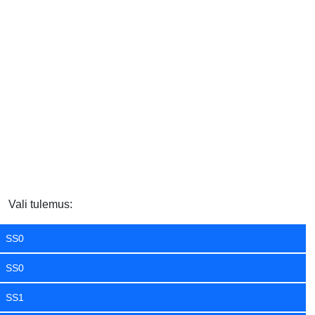
Vali tulemus:
SS0
SS0
SS1