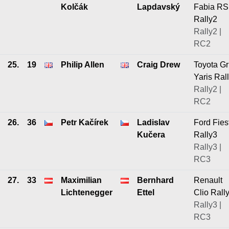
Kolčák
Lapdavský
Fabia RS
Rally2
Rally2 |
RC2
25.
19
Philip Allen
Craig Drew
Toyota Gr
Yaris Ral
Rally2 |
RC2
26.
36
Petr Kačírek
Ladislav
Ford Fies
Kučera
Rally3
Rally3 |
RC3
27.
33
Maximilian
Bernhard
Renault
Lichtenegger
Ettel
Clio Rall
Rally3 |
RC3