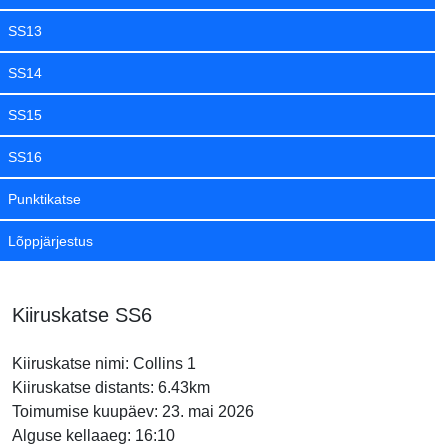
SS13
SS14
SS15
SS16
Punktikatse
Lõppjärjestus
Kiiruskatse SS6
Kiiruskatse nimi: Collins 1
Kiiruskatse distants: 6.43km
Toimumise kuupäev: 23. mai 2026
Alguse kellaaeg: 16:10