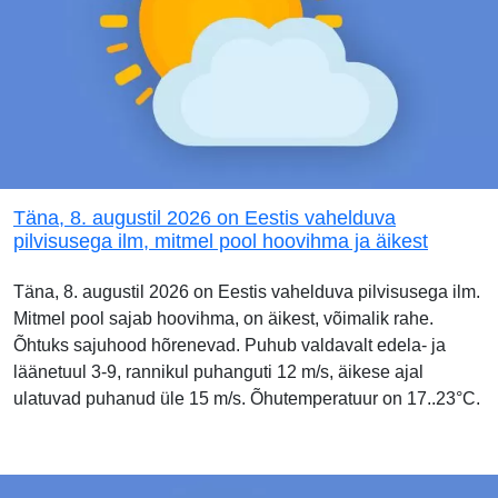
Täna, 8. augustil 2026 on Eestis vahelduva
pilvisusega ilm, mitmel pool hoovihma ja äikest
Täna, 8. augustil 2026 on Eestis vahelduva pilvisusega ilm.
Mitmel pool sajab hoovihma, on äikest, võimalik rahe.
Õhtuks sajuhood hõrenevad. Puhub valdavalt edela- ja
läänetuul 3-9, rannikul puhanguti 12 m/s, äikese ajal
ulatuvad puhanud üle 15 m/s. Õhutemperatuur on 17..23°C.