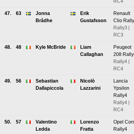
RC4
47.
63
Jonna
Erik
Renault
Brådhe
Gustafsson
Clio Rall
Rally3 |
RC3
48.
48
Kyle McBride
Liam
Peugeot
Callaghan
208 Rall
Rally4 |
RC4
49.
56
Sebastian
Nicolò
Lancia
Dallapiccola
Lazzarini
Ypsilon
Rally4
Rally4 |
RC4
50.
57
Valentino
Lorenzo
Opel Cor
Ledda
Fratta
Rally4