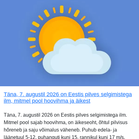
Täna, 7. augustil 2026 on Eestis pilves selgimistega
ilm, mitmel pool hoovihma ja äikest
Täna, 7. augustil 2026 on Eestis pilves selgimistega ilm.
Mitmel pool sajab hoovihma, on äikeseoht, õhtul pilvisus
hõreneb ja saju võimalus väheneb. Puhub edela- ja
läänetuul 5-12, puhanguti kuni 15, rannikul kuni 17 m/s,