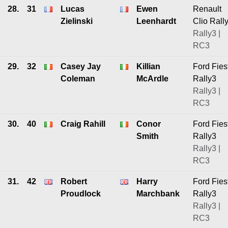
28.
31
Lucas
Ewen
Renault
Zielinski
Leenhardt
Clio Rall
Rally3 |
RC3
29.
32
Casey Jay
Killian
Ford Fies
Coleman
McArdle
Rally3
Rally3 |
RC3
30.
40
Craig Rahill
Conor
Ford Fies
Smith
Rally3
Rally3 |
RC3
31.
42
Robert
Harry
Ford Fies
Proudlock
Marchbank
Rally3
Rally3 |
RC3