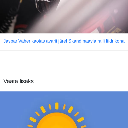
Jaspar Vaher kaotas avarii järel Skandinaavia ralli liidrikoha
Vaata lisaks