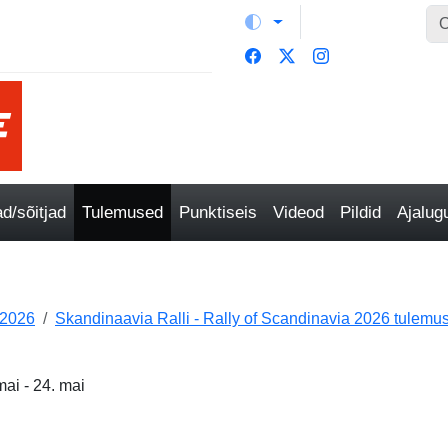
/sõitjad
Tulemused
Punktiseis
Videod
Pildid
Ajalu
 2026
Skandinaavia Ralli - Rally of Scandinavia 2026 tulemu
ai - 24. mai