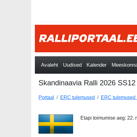
Avaleht
Uudised
Kalender
Meeskonnad
Skandinaavia Ralli 2026 SS12
Portaal
ERC tulemused
ERC tulemused
Etapi toimumise aeg: 22. m