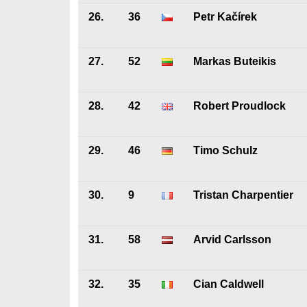
26.
36
Petr Kačírek
27.
52
Markas Buteikis
28.
42
Robert Proudlock
29.
46
Timo Schulz
30.
9
Tristan Charpentier
31.
58
Arvid Carlsson
32.
35
Cian Caldwell