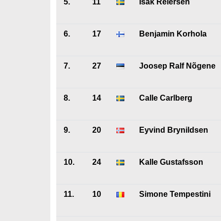
5.
11
Isak Reiersen
6.
17
Benjamin Korhola
7.
27
Joosep Ralf Nõgene
8.
14
Calle Carlberg
9.
20
Eyvind Brynildsen
10.
24
Kalle Gustafsson
11.
10
Simone Tempestini