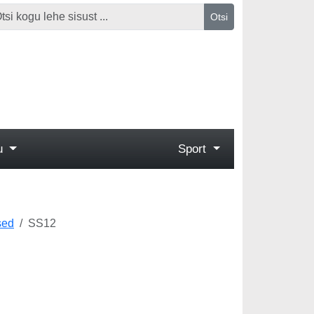
Otsi
gu
Sport
sed
SS12