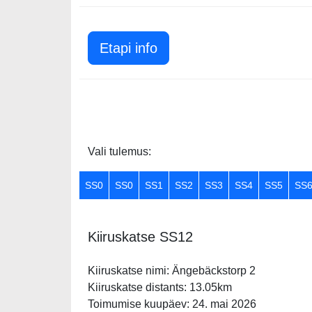
Etapi info
Vali tulemus:
SS0
SS0
SS1
SS2
SS3
SS4
SS5
SS
Kiiruskatse SS12
Kiiruskatse nimi: Ängebäckstorp 2
Kiiruskatse distants: 13.05km
Toimumise kuupäev: 24. mai 2026