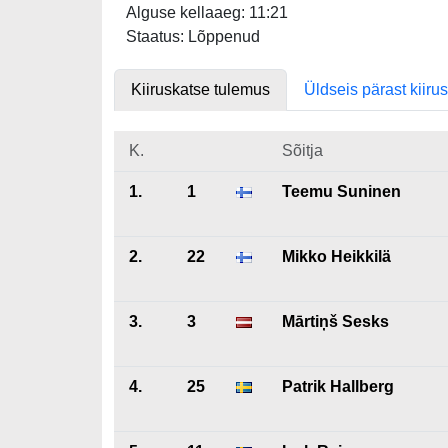
Alguse kellaaeg: 11:21
Staatus: Lõppenud
Kiiruskatse tulemus
Üldseis pärast kiiru
K.
Sõitja
1.
1
Teemu Suninen
2.
22
Mikko Heikkilä
3.
3
Mārtiņš Sesks
4.
25
Patrik Hallberg