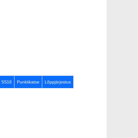
SS16
Punktikatse
Lõppjärjestus