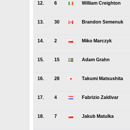
12.
6
William Creighton
13.
30
Brandon Semenuk
14.
2
Miko Marczyk
15.
15
Adam Grahn
16.
28
Takumi Matsushita
17.
4
Fabrizio Zaldivar
18.
7
Jakub Matulka