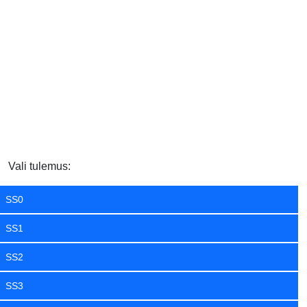
Vali tulemus:
SS0
SS1
SS2
SS3