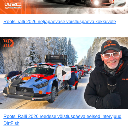
Rootsi ralli 2026 neljapäevase võistluspäeva kokkuvõte
Rootsi Ralli 2026 reedese võistluspäeva eelsed intervjuud,
DirtFish