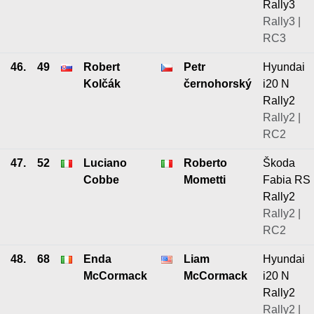
Rally3
Rally3 |
RC3
46.
49
Robert
Petr
Hyundai
Kolčák
černohorský
i20 N
Rally2
Rally2 |
RC2
47.
52
Luciano
Roberto
Škoda
Cobbe
Mometti
Fabia RS
Rally2
Rally2 |
RC2
48.
68
Enda
Liam
Hyundai
McCormack
McCormack
i20 N
Rally2
Rally2 |