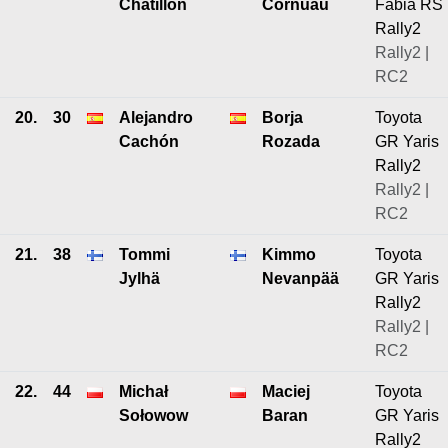
Chatillon
Cornuau
Fabia RS
Rally2
Rally2 |
RC2
20.
30
Alejandro
Borja
Toyota
Cachón
Rozada
GR Yaris
Rally2
Rally2 |
RC2
21.
38
Tommi
Kimmo
Toyota
Jylhä
Nevanpää
GR Yaris
Rally2
Rally2 |
RC2
22.
44
Michał
Maciej
Toyota
Sołowow
Baran
GR Yaris
Rally2