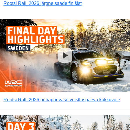
Rootsi Ralli 2026 järgne saade finišist
Rootsi Ralli 2026 pühapäevase võistluspäeva kokkuvõte