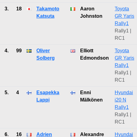
3.
18
Takamoto
Aaron
Toyota
Katsuta
Johnston
GR Yaris
Rally1
Rally1 |
RC1
4.
99
Oliver
Elliott
Toyota
Solberg
Edmondson
GR Yaris
Rally1
Rally1 |
RC1
5.
4
Esapekka
Enni
Hyundai
Lappi
Mälkönen
i20 N
Rally1
Rally1 |
RC1
6.
16
Adrien
Alexandre
Hyundai