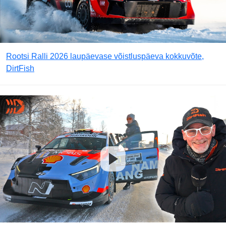
Rootsi Ralli 2026 laupäevase võistluspäeva kokkuvõte,
DirtFish