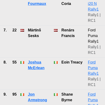
Fourmaux
Coria
i20 N
Rally1
Rally1 |
RC1
7.
22
Mārtinš
Renārs
Ford
Sesks
Francis
Puma
Rally1
Rally1 |
RC1
8.
55
Joshua
Eoin Treacy
Ford
McErlean
Puma
Rally1
Rally1 |
RC1
9.
95
Jon
Shane
Ford
Armstrong
Byrne
Puma