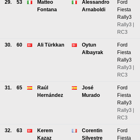
29.
53
Matteo
Alessandro
Ford
Fontana
Arnaboldi
Fiesta
Rally3
Rally3 |
RC3
30.
60
Ali Türkkan
Oytun
Ford
Albayrak
Fiesta
Rally3
Rally3 |
RC3
31.
65
Raúl
José
Ford
Hernández
Murado
Fiesta
Rally3
Rally3 |
RC3
32.
63
Kerem
Corentin
Ford
Kazaz
Silvestre
Fiesta