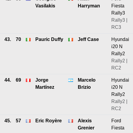
Vasilakis
Harryman
Fiesta
Rally3
Rally3 |
RC3
43.
70
Pauric Duffy
Jeff Case
Hyundai
i20 N
Rally2
Rally2 |
RC2
44.
69
Jorge
Marcelo
Hyundai
Martínez
Brizio
i20 N
Rally2
Rally2 |
RC2
45.
57
Eric Royère
Alexis
Ford
Grenier
Fiesta