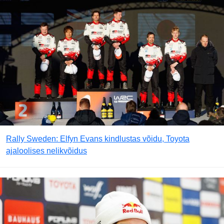
Rally Sweden: Elfyn Evans kindlustas võidu, Toyota
ajaloolises nelikvõidus