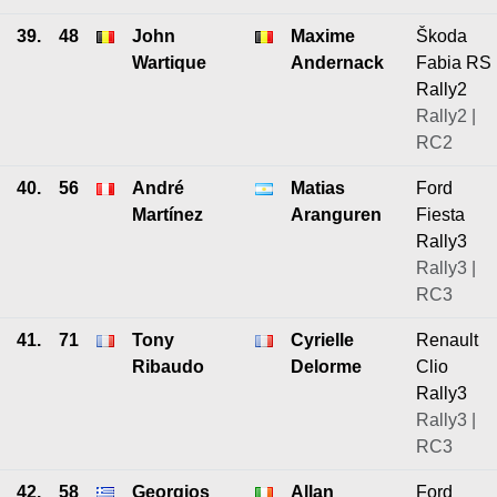
39.
48
John
Maxime
Škoda
Wartique
Andernack
Fabia RS
Rally2
Rally2 |
RC2
40.
56
André
Matias
Ford
Martínez
Aranguren
Fiesta
Rally3
Rally3 |
RC3
41.
71
Tony
Cyrielle
Renault
Ribaudo
Delorme
Clio
Rally3
Rally3 |
RC3
42.
58
Georgios
Allan
Ford