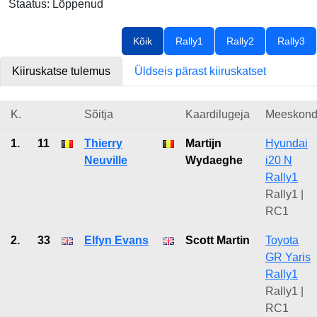
Staatus: Lõppenud
Kõik
Rally1
Rally2
Rally3
Kiiruskatse tulemus
Üldseis pärast kiiruskatset
K.
Sõitja
Kaardilugeja
Meeskon
1.
11
Thierry
Martijn
Hyundai
Neuville
Wydaeghe
i20 N
Rally1
Rally1 |
RC1
2.
33
Elfyn Evans
Scott Martin
Toyota
GR Yaris
Rally1
Rally1 |
RC1