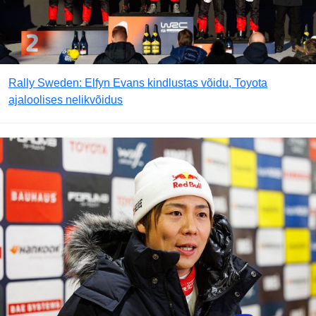
Rally Sweden: Elfyn Evans kindlustas võidu, Toyota
ajaloolises nelikvõidus