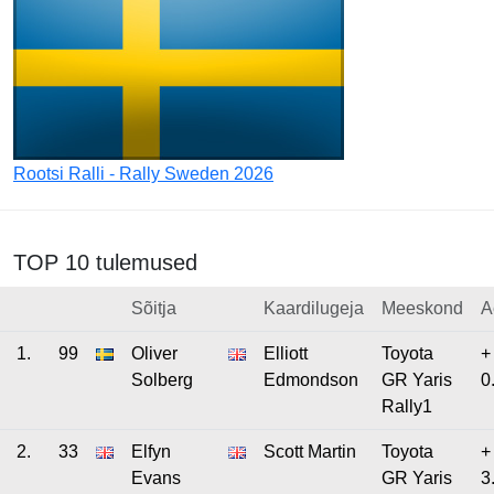
Rootsi Ralli - Rally Sweden 2026
TOP 10 tulemused
Sõitja
Kaardilugeja
Meeskond
A
1.
99
Oliver
Elliott
Toyota
+
Solberg
Edmondson
GR Yaris
0
Rally1
2.
33
Elfyn
Scott Martin
Toyota
+
Evans
GR Yaris
3