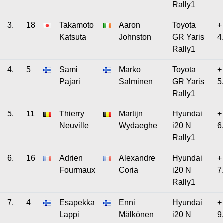
Rally1
3.
18
Takamoto
Aaron
Toyota
+
Katsuta
Johnston
GR Yaris
4
Rally1
4.
5
Sami
Marko
Toyota
+
Pajari
Salminen
GR Yaris
5
Rally1
5.
11
Thierry
Martijn
Hyundai
+
Neuville
Wydaeghe
i20 N
6
Rally1
6.
16
Adrien
Alexandre
Hyundai
+
Fourmaux
Coria
i20 N
7
Rally1
7.
4
Esapekka
Enni
Hyundai
+
Lappi
Mälkönen
i20 N
9