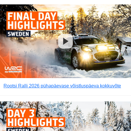
Rootsi Ralli 2026 pühapäevase võistluspäeva kokkuvõte