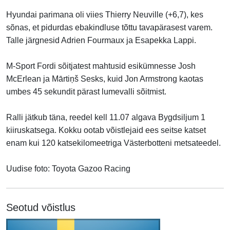
Hyundai parimana oli viies Thierry Neuville (+6,7), kes
sõnas, et pidurdas ebakindluse tõttu tavapärasest varem.
Talle järgnesid Adrien Fourmaux ja Esapekka Lappi.
M-Sport Fordi sõitjatest mahtusid esikümnesse Josh
McErlean ja Mārtiņš Sesks, kuid Jon Armstrong kaotas
umbes 45 sekundit pärast lumevalli sõitmist.
Ralli jätkub täna, reedel kell 11.07 algava Bygdsiljum 1
kiiruskatsega. Kokku ootab võistlejaid ees seitse katset
enam kui 120 katsekilomeetriga Västerbotteni metsateedel.
Uudise foto: Toyota Gazoo Racing
Seotud võistlus