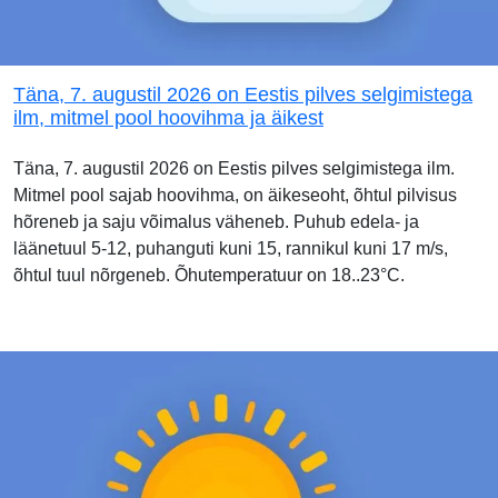
Täna, 7. augustil 2026 on Eestis pilves selgimistega
ilm, mitmel pool hoovihma ja äikest
Täna, 7. augustil 2026 on Eestis pilves selgimistega ilm.
Mitmel pool sajab hoovihma, on äikeseoht, õhtul pilvisus
hõreneb ja saju võimalus väheneb. Puhub edela- ja
läänetuul 5-12, puhanguti kuni 15, rannikul kuni 17 m/s,
õhtul tuul nõrgeneb. Õhutemperatuur on 18..23°C.