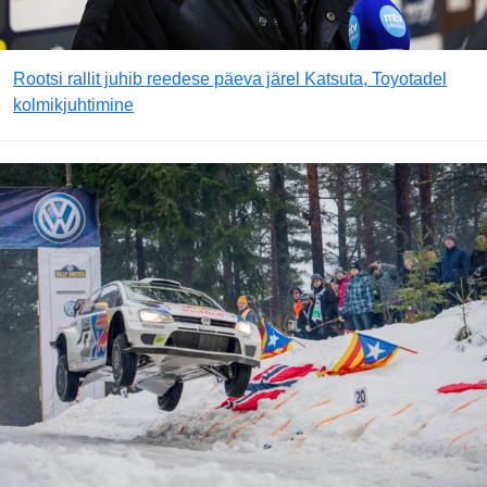
Rootsi rallit juhib reedese päeva järel Katsuta, Toyotadel
kolmikjuhtimine