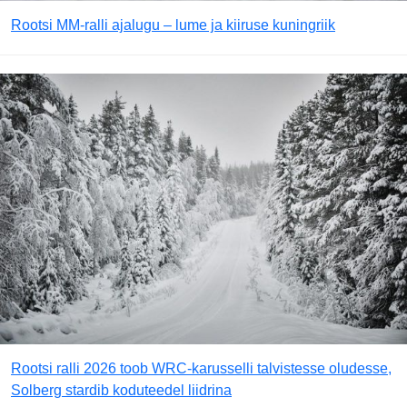
Rootsi MM-ralli ajalugu – lume ja kiiruse kuningriik
Rootsi ralli 2026 toob WRC-karusselli talvistesse oludesse,
Solberg stardib koduteedel liidrina