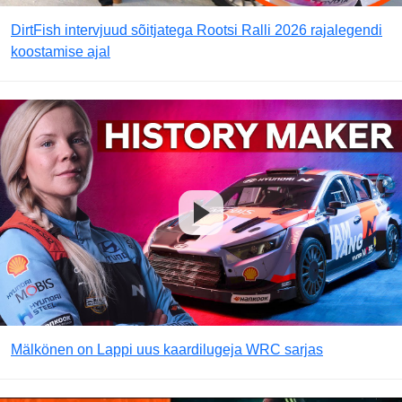
DirtFish intervjuud sõitjatega Rootsi Ralli 2026 rajalegendi
koostamise ajal
Mälkönen on Lappi uus kaardilugeja WRC sarjas