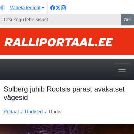
Vaheta teemat
Otsi
Solberg juhib Rootsis pärast avakatset
vägesid
Portaal
Uudised
Uudis