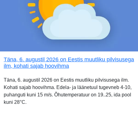
Täna, 6. augustil 2026 on Eestis muutliku pilvisusega
ilm, kohati sajab hoovihma
Täna, 6. augustil 2026 on Eestis muutliku pilvisusega ilm.
Kohati sajab hoovihma. Edela- ja läänetuul tugevneb 4-10,
puhanguti kuni 15 m/s. Õhutemperatuur on 19..25, ida pool
kuni 28°C.