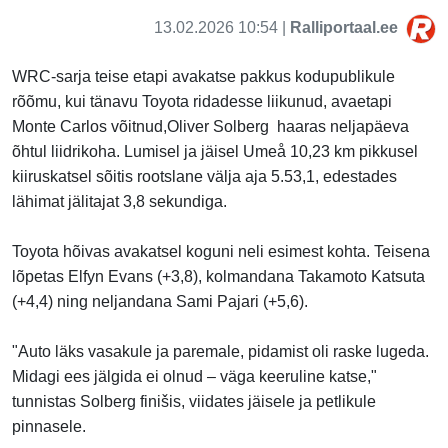
13.02.2026 10:54 |
Ralliportaal.ee
WRC-sarja teise etapi avakatse pakkus kodupublikule
rõõmu, kui
tänavu
Toyota ridadesse liikunud,
avaetapi
Monte Carlos võitnud
,Oliver Solberg haaras neljapäeva
õhtul liidrikoha. Lumisel ja jäisel Umeå 10,23 km pikkusel
kiiruskatsel sõitis rootslane välja aja 5.53,1, edestades
lähimat jälitajat 3,8 sekundiga.
Toyota hõivas avakatsel koguni neli esimest kohta. Teisena
lõpetas Elfyn Evans (+3,8), kolmandana Takamoto Katsuta
(+4,4) ning neljandana Sami Pajari (+5,6).
"Auto läks vasakule ja paremale, pidamist oli raske lugeda.
Midagi ees jälgida ei olnud – väga keeruline katse,"
tunnistas Solberg finišis, viidates jäisele ja petlikule
pinnasele.