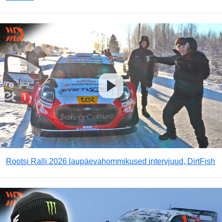
Rootsi Ralli 2026 laupäevahommikused intervjuud, DirtFish