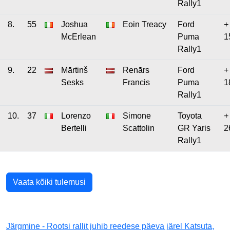
Rally1
8.
55
Joshua
Eoin Treacy
Ford
+
McErlean
Puma
1
Rally1
9.
22
Mārtinš
Renārs
Ford
+
Sesks
Francis
Puma
1
Rally1
10.
37
Lorenzo
Simone
Toyota
+
Bertelli
Scattolin
GR Yaris
2
Rally1
Vaata kõiki tulemusi
Järgmine - Rootsi rallit juhib reedese päeva järel Katsuta,