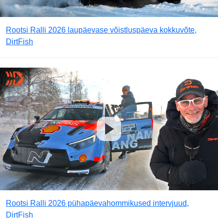
Rootsi Ralli 2026 laupäevase võistluspäeva kokkuvõte,
DirtFish
Rootsi Ralli 2026 pühapäevahommikused intervjuud,
DirtFish