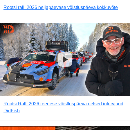
Rootsi ralli 2026 neljapäevase võistluspäeva kokkuvõte
Rootsi Ralli 2026 reedese võistluspäeva eelsed intervjuud,
DirtFish