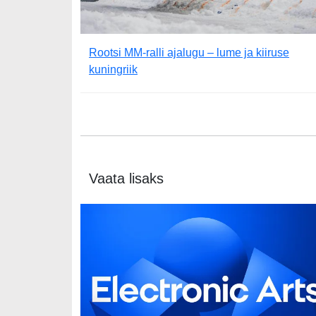
Rootsi MM-ralli ajalugu – lume ja kiiruse
kuningriik
Vaata lisaks