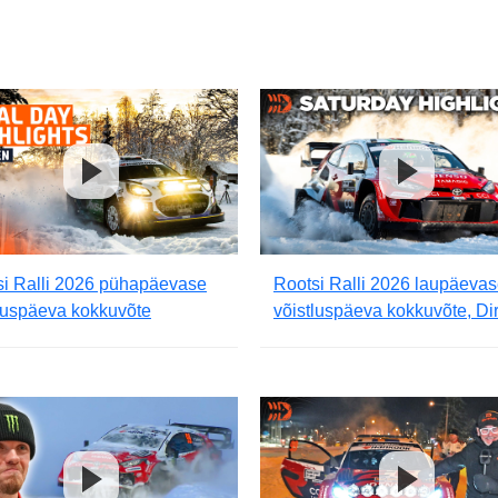
si Ralli 2026 pühapäevase
Rootsi Ralli 2026 laupäeva
luspäeva kokkuvõte
võistluspäeva kokkuvõte, Dir