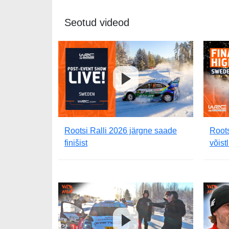
Seotud videod
Rootsi Ralli 2026 järgne saade
Root
finišist
võist