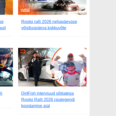
se
Rootsi ralli 2026 neljapäevase
juud
võistluspäeva kokkuvõte
li
DirtFish intervjuud sõitjatega
Rootsi Ralli 2026 rajalegendi
koostamise ajal