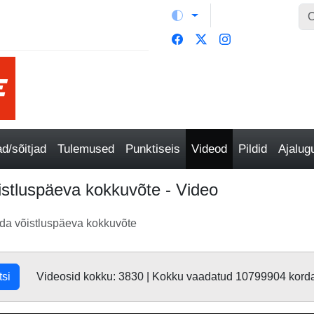
/sõitjad
Tulemused
Punktiseis
Videod
Pildid
Ajalu
istluspäeva kokkuvõte - Video
da võistluspäeva kokkuvõte
tsi
Videosid kokku: 3830 | Kokku vaadatud 10799904 kord