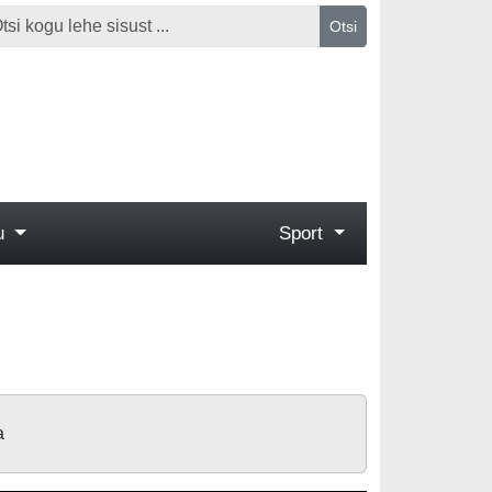
Otsi
gu
Sport
a