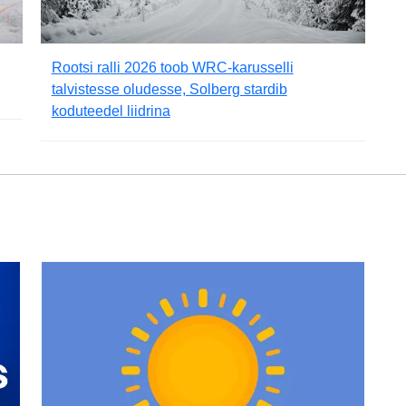
Rootsi ralli 2026 toob WRC-karusselli
talvistesse oludesse, Solberg stardib
koduteedel liidrina