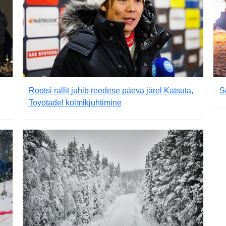
Rootsi rallit juhib reedese päeva järel Katsuta,
S
Toyotadel kolmikjuhtimine