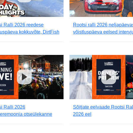
i Ralli 2026 reedese
Rootsi ralli 2026 neljapäeva
luspäeva kokkuvõte, DirtFish
võistluspäeva eelsed interv
i Ralli 2026
Sõitjate eelvaade Rootsi Ral
seremoonia otseülekanne
2026 eel