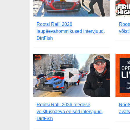
Rootsi Ralli 2026
Roots
laupäevahommikused intervjuud,
võist
DirtFish
Rootsi Ralli 2026 reedese
Roots
võistluspäeva eelsed intervjuud,
avat
DirtFish