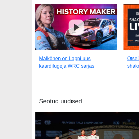
Mälkönen on Lappi uus
Otseü
kaardilugeja WRC sarjas
shake
Seotud uudised