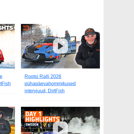
se
Rootsi Ralli 2026
tFish
pühapäevahommikused
intervjuud, DirtFish