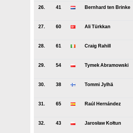
26.
41
Bernhard ten Brinke
27.
60
Ali Türkkan
28.
61
Craig Rahill
29.
54
Tymek Abramowski
30.
38
Tommi Jylhä
31.
65
Raúl Hernández
32.
43
Jarosław Kołtun