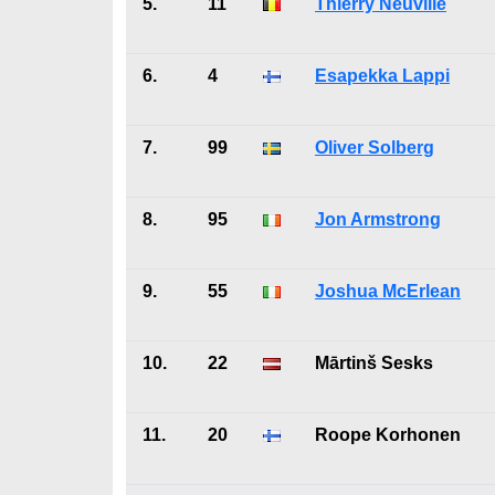
5.
11
Thierry Neuville
6.
4
Esapekka Lappi
7.
99
Oliver Solberg
8.
95
Jon Armstrong
9.
55
Joshua McErlean
10.
22
Mārtinš Sesks
11.
20
Roope Korhonen