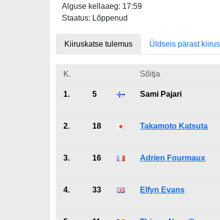
Alguse kellaaeg: 17:59
Staatus: Lõppenud
Kiiruskatse tulemus
Üldseis pärast kiiru
K.
Sõitja
1.
5
Sami Pajari
2.
18
Takamoto Katsuta
3.
16
Adrien Fourmaux
4.
33
Elfyn Evans