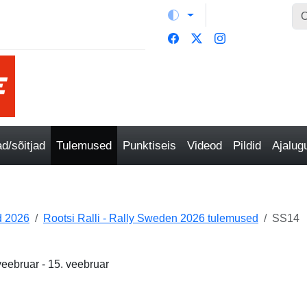
/sõitjad
Tulemused
Punktiseis
Videod
Pildid
Ajalu
 2026
Rootsi Ralli - Rally Sweden 2026 tulemused
SS14
veebruar - 15. veebruar