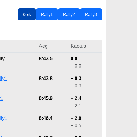
Kõik
Rally1
Rally2
Rally3
Aeg
Kaotus
lly1
8:43.5
0.0
+ 0.0
lly1
8:43.8
+ 0.3
+ 0.3
y1
8:45.9
+ 2.4
+ 2.1
lly1
8:46.4
+ 2.9
+ 0.5