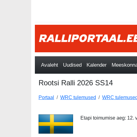
Avaleht
Uudised
Kalender
Meeskonnad
Rootsi Ralli 2026 SS14
Portaal
WRC tulemused
WRC tulemused
Etapi toimumise aeg: 12. 