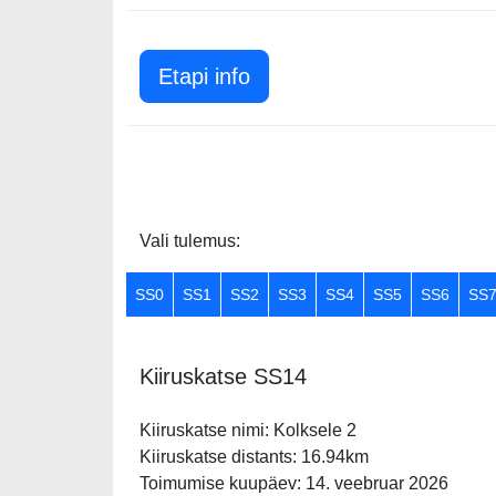
Etapi info
Vali tulemus:
SS0
SS1
SS2
SS3
SS4
SS5
SS6
SS
Kiiruskatse SS14
Kiiruskatse nimi: Kolksele 2
Kiiruskatse distants: 16.94km
Toimumise kuupäev: 14. veebruar 2026