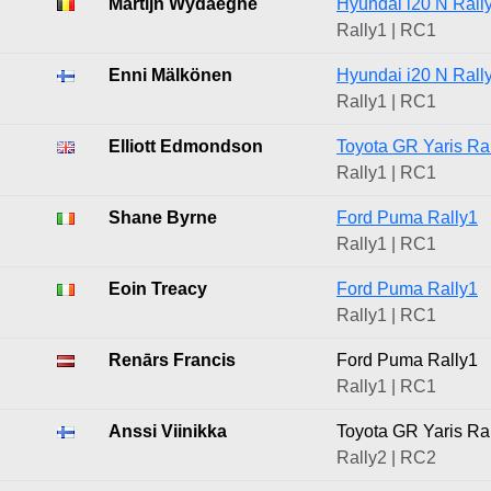
Martijn Wydaeghe
Hyundai i20 N Rall
Rally1 | RC1
Enni Mälkönen
Hyundai i20 N Rall
Rally1 | RC1
Elliott Edmondson
Toyota GR Yaris Ra
Rally1 | RC1
Shane Byrne
Ford Puma Rally1
Rally1 | RC1
Eoin Treacy
Ford Puma Rally1
Rally1 | RC1
Renārs Francis
Ford Puma Rally1
Rally1 | RC1
Anssi Viinikka
Toyota GR Yaris Ra
Rally2 | RC2