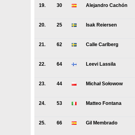
19.
30
Alejandro Cachón
20.
25
Isak Reiersen
21.
62
Calle Carlberg
22.
64
Leevi Lassila
23.
44
Michał Sołowow
24.
53
Matteo Fontana
25.
66
Gil Membrado