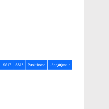
SS17
SS18
Punktikatse
Lõppjärjestus