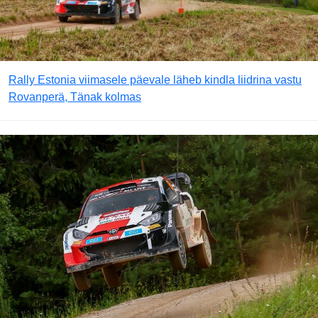
Rally Estonia viimasele päevale läheb kindla liidrina vastu
Rovanperä, Tänak kolmas