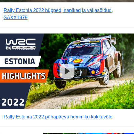
Rally Estonia 2022 hüpped, napikad ja väljasõidud,
SAXX1979
Rally Estonia 2022 pühapäeva hommiku kokkuvõte