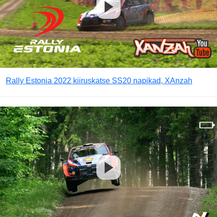
Rally Estonia 2022 kiiruskatse SS20 napikad, XAnzah