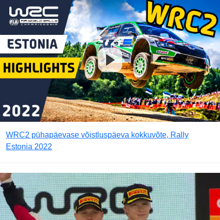
WRC2 pühapäevase võistluspäeva kokkuvõte, Rally
Estonia 2022