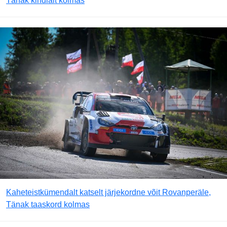
Tänak kindlalt kolmas
Kaheteistkümendalt katselt järjekordne võit Rovanperäle,
Tänak taaskord kolmas