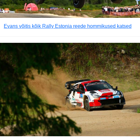
Evans võitis kõik Rally Estonia reede hommikused katsed