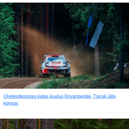
Üheteistkümnes katse kuulus Rovanperäle, Tänak jälle
kolmas