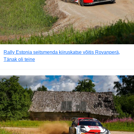
Rally Estonia seitsmenda kiiruskatse võitis Rovanperä,
Tänak oli teine