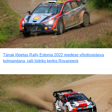
Tänak lõpetas Rally Estonia 2022 reedese võistluspäeva
kolmandana, ralli liidriks kerkis Rovanperä