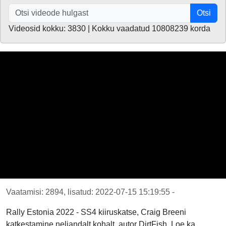
Otsi
Videosid kokku: 3830 | Kokku vaadatud 10808239 korda
Vaatamisi: 2894, lisatud: 2022-07-15 15:19:55 -
Rally Estonia 2022 - SS4 kiiruskatse, Craig Breeni
katkestamine neljandalt kohalt, autor DirtFish. Loe ka