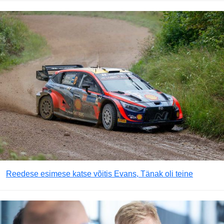
Reedese esimese katse võitis Evans, Tänak oli teine