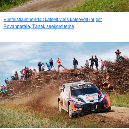
Viieteistkümnendalt katselt viies katsevõit järjest
Rovanperäle, Tänak seekord teine