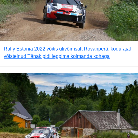
Rally Estonia 2022 võitis ülivõimsalt Rovanperä, kodurajal
võistelnud Tänak pidi leppima kolmanda kohaga