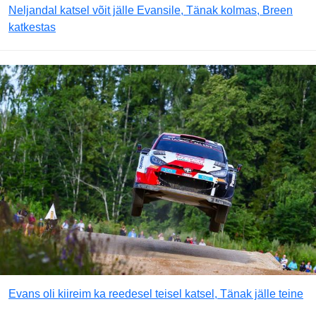
Neljandal katsel võit jälle Evansile, Tänak kolmas, Breen
katkestas
Evans oli kiireim ka reedesel teisel katsel, Tänak jälle teine