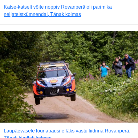
Katse-katselt võite noppiv Rovanperä oli parim ka
neljateistkümnendal, Tänak kolmas
Laupäevasele lõunapausile läks vastu liidrina Rovanperä,