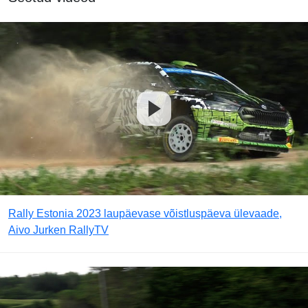
Rally Estonia 2023 laupäevase võistluspäeva ülevaade,
Aivo Jurken RallyTV