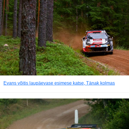
Evans võitis laupäevase esimese katse, Tänak kolmas