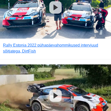
Rally Estonia 2022 pühapäevahommikused intervjuud
sõitjatega, DirtFish