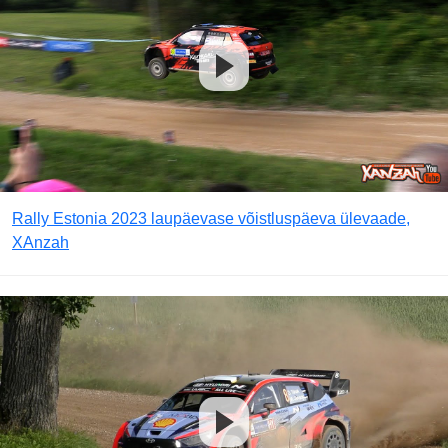
Rally Estonia 2023 laupäevase võistluspäeva ülevaade,
XAnzah