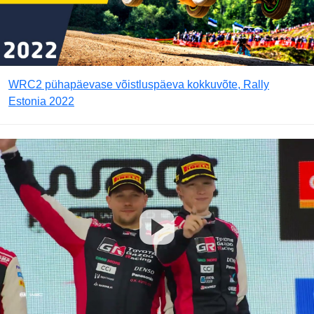
WRC2 pühapäevase võistluspäeva kokkuvõte, Rally
Estonia 2022