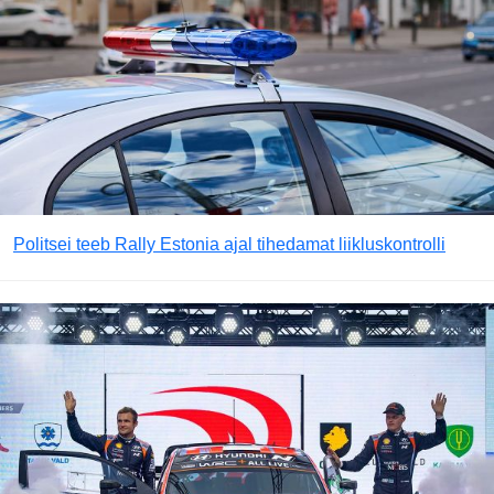
Politsei teeb Rally Estonia ajal tihedamat liikluskontrolli