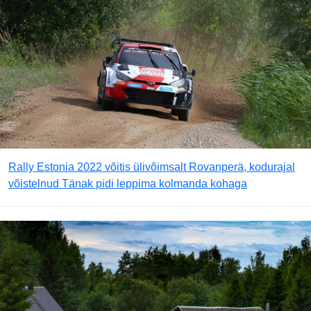
Rally Estonia 2022 võitis ülivõimsalt Rovanperä, kodurajal
võistelnud Tänak pidi leppima kolmanda kohaga