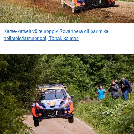
Katse-katselt võite noppiv Rovanperä oli parim ka
neljateistkümnendal, Tänak kolmas