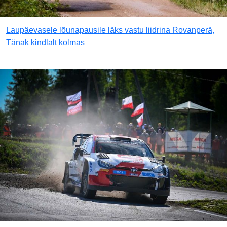
Laupäevasele lõunapausile läks vastu liidrina Rovanperä,
Tänak kindlalt kolmas