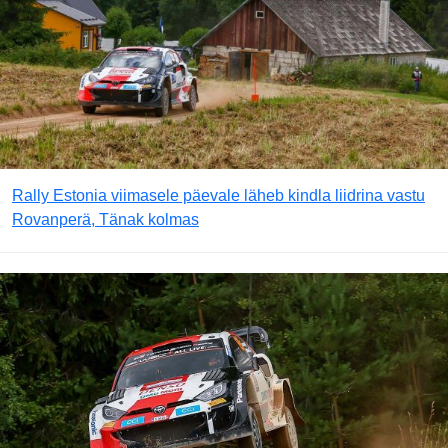
Rally Estonia viimasele päevale läheb kindla liidrina vastu
Rovanperä, Tänak kolmas