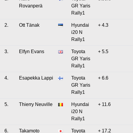
Rovanperä
GR Yaris
Rally1
2.
Ott Tänak
Hyundai
+ 4.3
i20 N
Rally1
3.
Elfyn Evans
Toyota
+ 5.5
GR Yaris
Rally1
4.
Esapekka Lappi
Toyota
+ 6.6
GR Yaris
Rally1
5.
Thierry Neuville
Hyundai
+ 11.6
i20 N
Rally1
6.
Takamoto
Toyota
+ 17.2