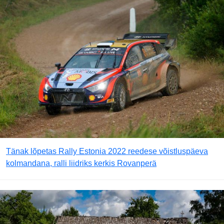
Tänak lõpetas Rally Estonia 2022 reedese võistluspäeva
kolmandana, ralli liidriks kerkis Rovanperä