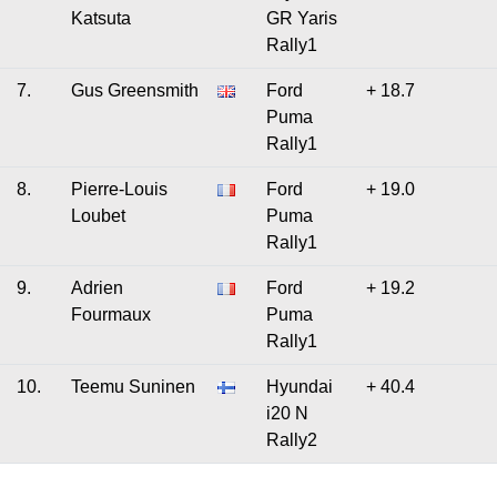
Katsuta
GR Yaris
Rally1
7.
Gus Greensmith
Ford
+ 18.7
Puma
Rally1
8.
Pierre-Louis
Ford
+ 19.0
Loubet
Puma
Rally1
9.
Adrien
Ford
+ 19.2
Fourmaux
Puma
Rally1
10.
Teemu Suninen
Hyundai
+ 40.4
i20 N
Rally2