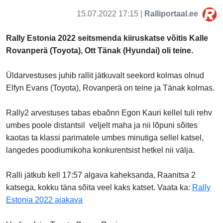
15.07.2022 17:15 |
Ralliportaal.ee
Rally Estonia 2022 seitsmenda kiiruskatse võitis Kalle
Rovanperä (Toyota), Ott Tänak (Hyundai) oli teine.
Üldarvestuses juhib rallit
jätkuvalt
seekord kolmas olnud
Elfyn Evans (Toyota), Rovanperä on teine ja Tänak kolmas.
Rally2 arvestuses tabas ebaõnn Egon Kauri kellel tuli rehv
umbes poole distantsil veljelt maha ja nii lõpuni sõites
kaotas ta klassi parimatele umbes minutiga sellel katsel,
langedes poodiumikoha konkurentsist hetkel nii välja.
Ralli jätkub
kell 17:57 algava kaheksanda,
Raanitsa 2
katsega, kokku täna sõita veel kaks katset.
Vaata ka:
Rally
Estonia 2022 ajakava