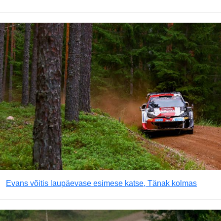
Evans võitis laupäevase esimese katse, Tänak kolmas