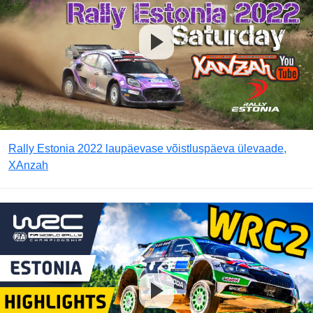
Rally Estonia 2022 laupäevase võistluspäeva ülevaade,
XAnzah