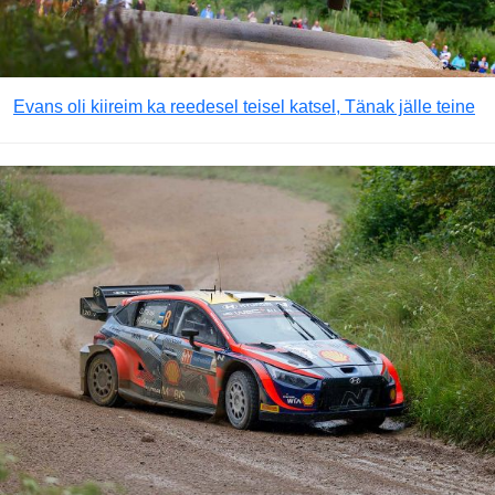
Evans oli kiireim ka reedesel teisel katsel, Tänak jälle teine