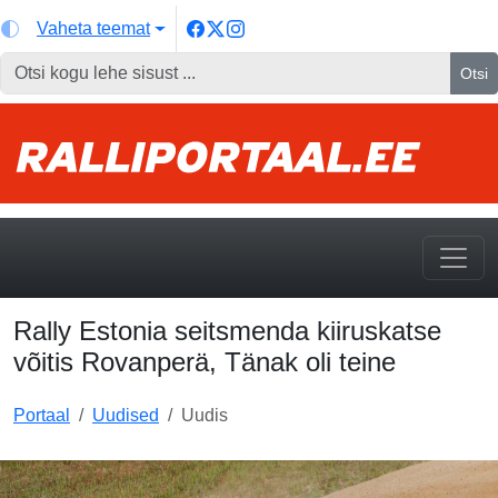
Vaheta teemat
Otsi
Rally Estonia seitsmenda kiiruskatse
võitis Rovanperä, Tänak oli teine
Portaal
Uudised
Uudis