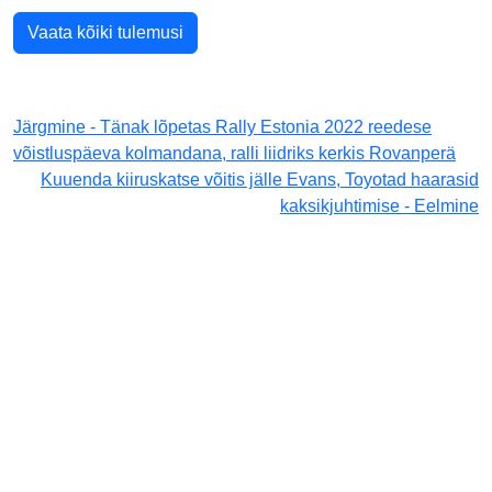
Vaata kõiki tulemusi
Järgmine - Tänak lõpetas Rally Estonia 2022 reedese
võistluspäeva kolmandana, ralli liidriks kerkis Rovanperä
Kuuenda kiiruskatse võitis jälle Evans, Toyotad haarasid
kaksikjuhtimise - Eelmine