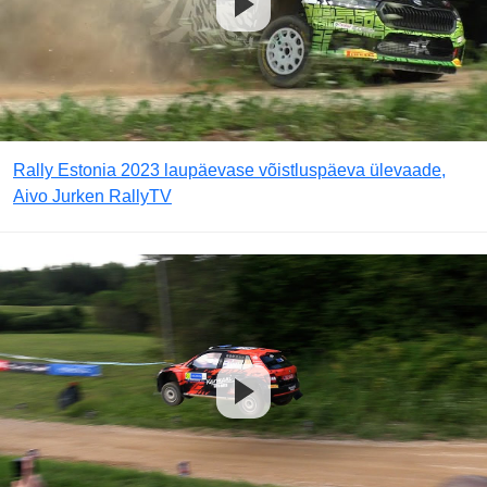
Rally Estonia 2023 laupäevase võistluspäeva ülevaade,
Aivo Jurken RallyTV