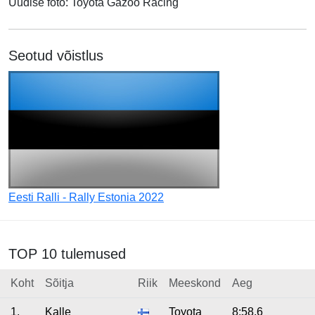
Uudise foto: Toyota Gazoo Racing
Seotud võistlus
Eesti Ralli - Rally Estonia 2022
TOP 10 tulemused
Koht
Sõitja
Riik
Meeskond
Aeg
1.
Kalle
Toyota
8:58.6