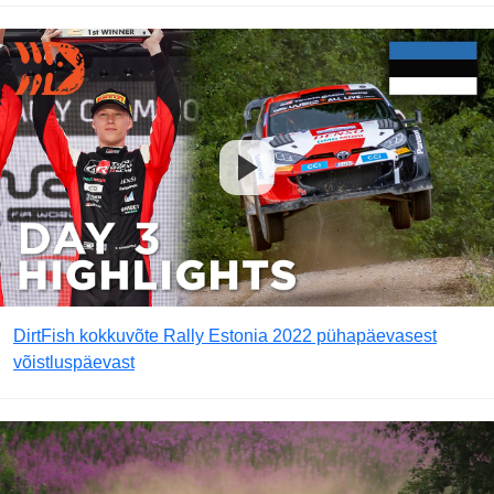
DirtFish kokkuvõte Rally Estonia 2022 pühapäevasest
võistluspäevast