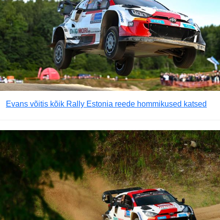
Evans võitis kõik Rally Estonia reede hommikused katsed