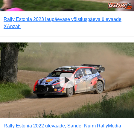
Rally Estonia 2023 laupäevase võistluspäeva ülevaade,
XAnzah
Rally Estonia 2022 ülevaade, Sander Nurm RallyMedia