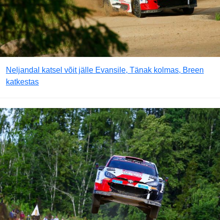
Neljandal katsel võit jälle Evansile, Tänak kolmas, Breen
katkestas