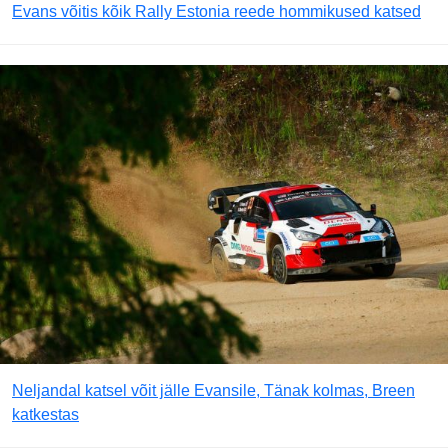
Evans võitis kõik Rally Estonia reede hommikused katsed
Neljandal katsel võit jälle Evansile, Tänak kolmas, Breen
katkestas