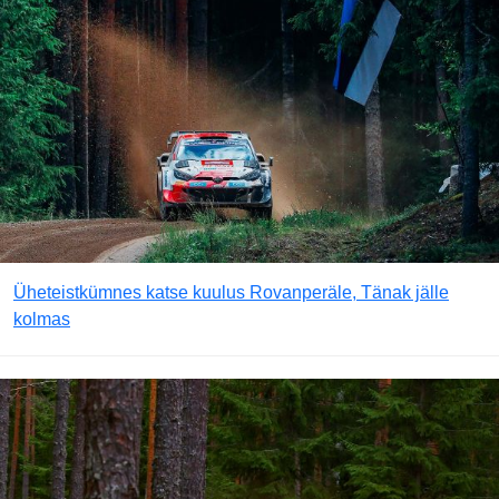
Üheteistkümnes katse kuulus Rovanperäle, Tänak jälle
kolmas