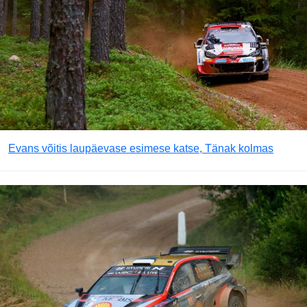
Evans võitis laupäevase esimese katse, Tänak kolmas