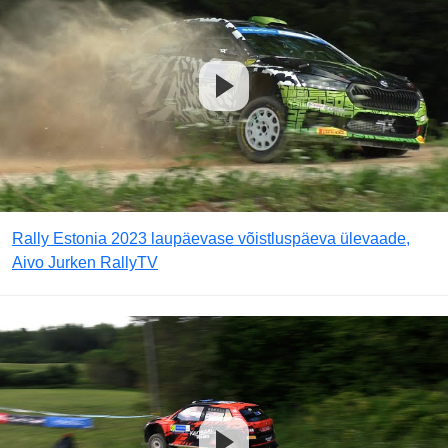
Rally Estonia 2023 laupäevase võistluspäeva ülevaade,
Aivo Jurken RallyTV