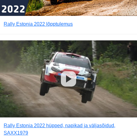
Rally Estonia 2022 lõpptulemus
Rally Estonia 2022 hüpped, napikad ja väljasõidud,
SAXX1979