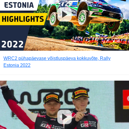
WRC2 pühapäevase võistluspäeva kokkuvõte, Rally
Estonia 2022