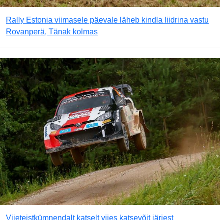
Rally Estonia viimasele päevale läheb kindla liidrina vastu
Rovanperä, Tänak kolmas
Viieteistkümnendalt katselt viies katsevõit järjest