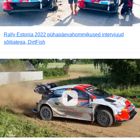
Rally Estonia 2022 pühapäevahommikused intervjuud
sõitjatega, DirtFish