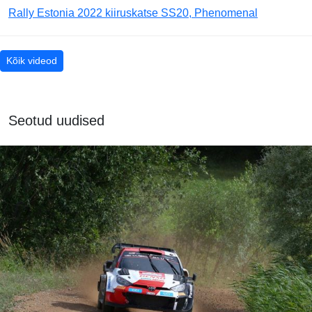
Rally Estonia 2022 kiiruskatse SS20, Phenomenal
Kõik videod
Seotud uudised