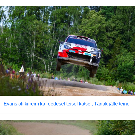
Evans oli kiireim ka reedesel teisel katsel, Tänak jälle teine