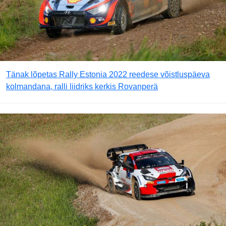
Tänak lõpetas Rally Estonia 2022 reedese võistluspäeva
kolmandana, ralli liidriks kerkis Rovanperä