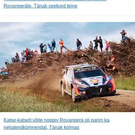
Rovanperäle, Tänak seekord teine
Katse-katselt võite noppiv Rovanperä oli parim ka
neljateistkümnendal, Tänak kolmas