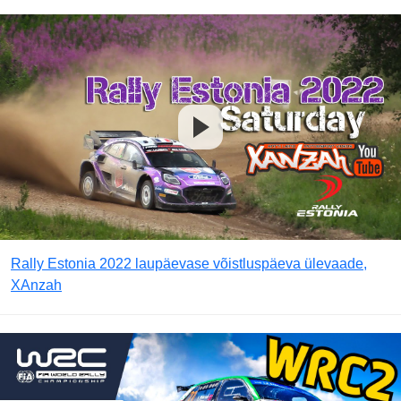
Rally Estonia 2022 laupäevase võistluspäeva ülevaade,
XAnzah