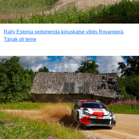
Rally Estonia seitsmenda kiiruskatse võitis Rovanperä,
Tänak oli teine