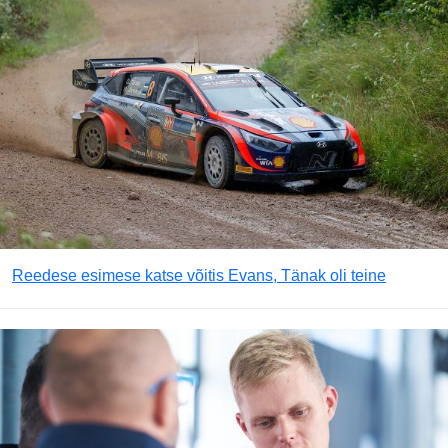
Reedese esimese katse võitis Evans, Tänak oli teine