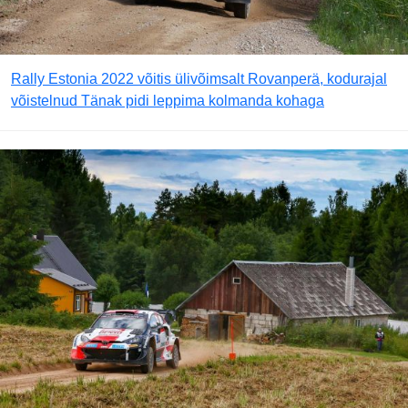
Rally Estonia 2022 võitis ülivõimsalt Rovanperä, kodurajal
võistelnud Tänak pidi leppima kolmanda kohaga