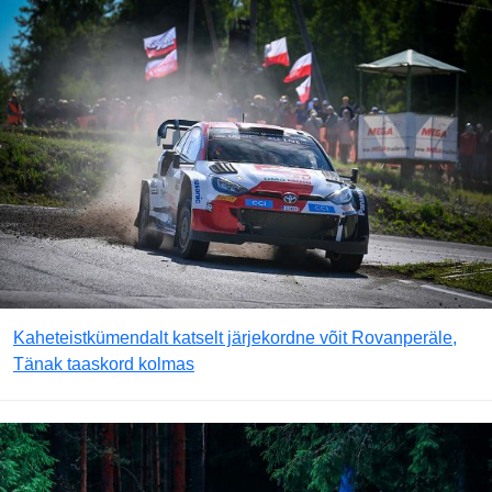
Kaheteistkümendalt katselt järjekordne võit Rovanperäle,
Tänak taaskord kolmas