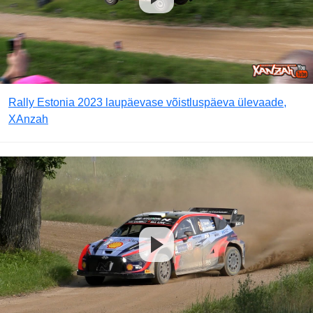
Rally Estonia 2023 laupäevase võistluspäeva ülevaade,
XAnzah