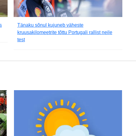
s
Tänaku sõnul kujuneb väheste
kruusakilomeetrite tõttu Portugali rallist neile
test