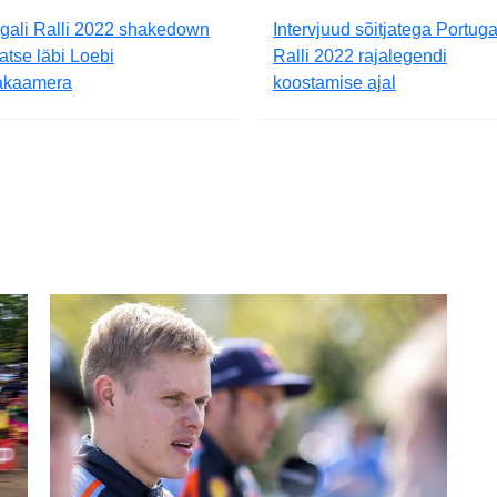
gali Ralli 2022 shakedown
Intervjuud sõitjatega Portuga
katse läbi Loebi
Ralli 2022 rajalegendi
akaamera
koostamise ajal