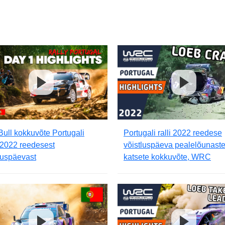
ull kokkuvõte Portugali
Portugali ralli 2022 reedese
 2022 reedesest
võistluspäeva pealelõunast
luspäevast
katsete kokkuvõte, WRC