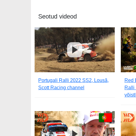
Seotud videod
Portugali Ralli 2022 SS2, Lousã,
Red B
Scott Racing channel
Ralli
võist