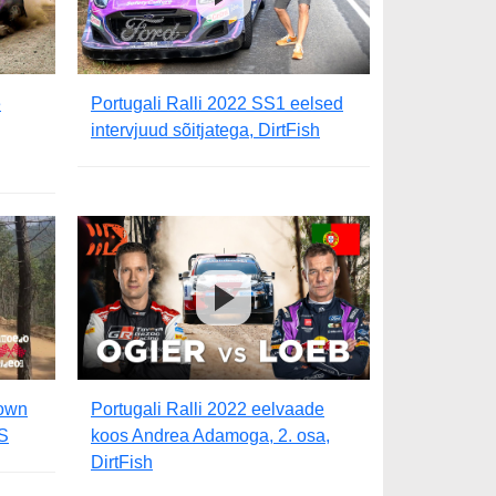
e
Portugali Ralli 2022 SS1 eelsed
intervjuud sõitjatega, DirtFish
down
Portugali Ralli 2022 eelvaade
S
koos Andrea Adamoga, 2. osa,
DirtFish