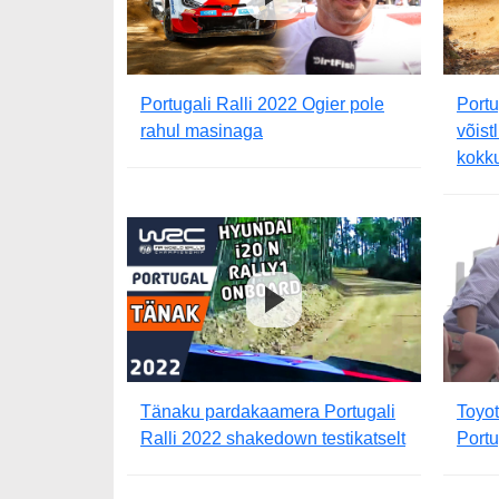
Portugali Ralli 2022 Ogier pole
Portu
rahul masinaga
võis
kokku
Tänaku pardakaamera Portugali
Toyo
Ralli 2022 shakedown testikatselt
Portu