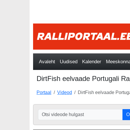
Avaleht
Uudised
Kalender
Meeskonnad
DirtFish eelvaade Portugali Ral
Portaal
Videod
DirtFish eelvaade Portuga
O