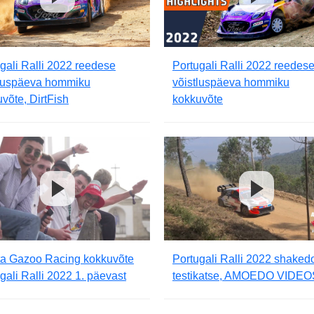
gali Ralli 2022 reedese
Portugali Ralli 2022 reedes
tluspäeva hommiku
võistluspäeva hommiku
võte, DirtFish
kokkuvõte
ta Gazoo Racing kokkuvõte
Portugali Ralli 2022 shake
gali Ralli 2022 1. päevast
testikatse, AMOEDO VIDEO