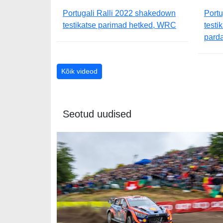
Portugali Ralli 2022 shakedown
Portu
testikatse parimad hetked, WRC
testi
pard
Kõik videod
Seotud uudised