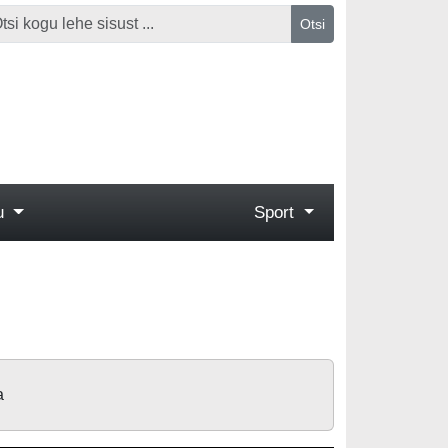
Otsi
gu
Sport
a