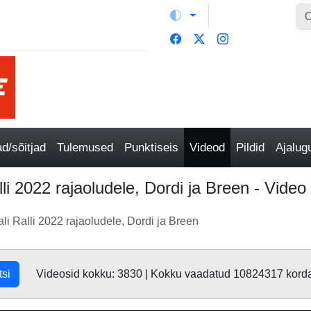
/sõitjad
Tulemused
Punktiseis
Videod
Pildid
Ajalu
li 2022 rajaoludele, Dordi ja Breen - Video
li Ralli 2022 rajaoludele, Dordi ja Breen
tsi
Videosid kokku: 3830 | Kokku vaadatud 10824317 kord