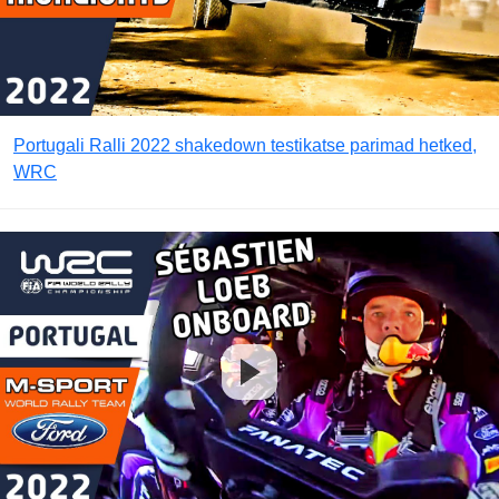
Portugali Ralli 2022 shakedown testikatse parimad hetked,
WRC