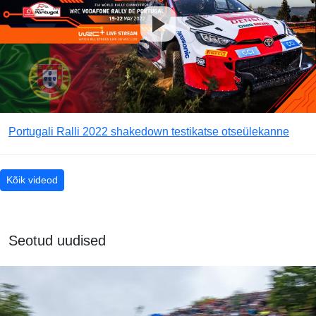
Portugali Ralli 2022 shakedown testikatse otseülekanne
Kõik videod
Seotud uudised