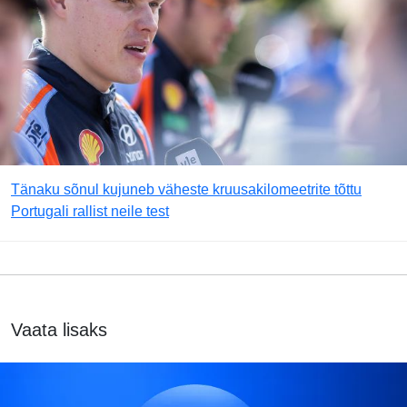
Tänaku sõnul kujuneb väheste kruusakilomeetrite tõttu
Portugali rallist neile test
Vaata lisaks