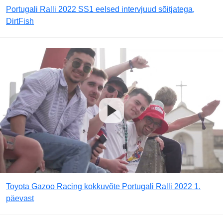
Portugali Ralli 2022 SS1 eelsed intervjuud sõitjatega,
DirtFish
Toyota Gazoo Racing kokkuvõte Portugali Ralli 2022 1.
päevast