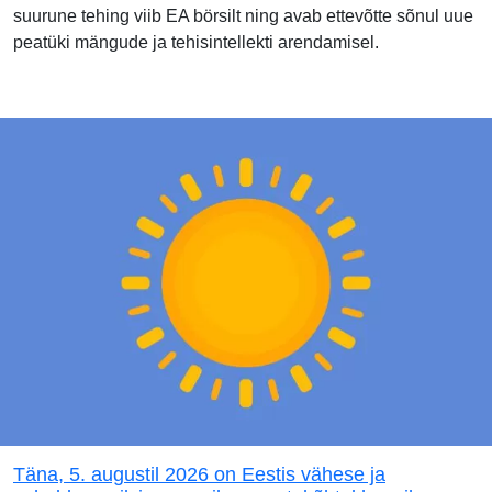
suurune tehing viib EA börsilt ning avab ettevõtte sõnul uue
peatüki mängude ja tehisintellekti arendamisel.
Täna, 5. augustil 2026 on Eestis vähese ja