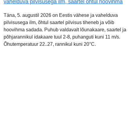
vahelduva pilvisusega ilm, saartel õhtul hoovihma
Täna, 5. augustil 2026 on Eestis vähese ja vahelduva
pilvisusega ilm, õhtul saartel pilvisus tiheneb ja võib
hoovihma sadada. Puhub valdavalt lõunakaare, saartel ja
põhjarannikul idakaare tuul 2-8, puhanguti kuni 11 m/s.
Õhutemperatuur 22..27, rannikul kuni 20°C.