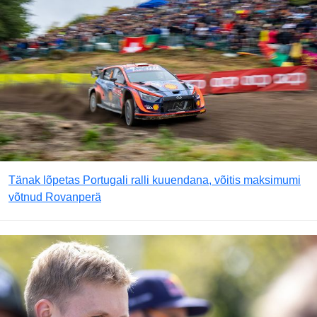
Tänak lõpetas Portugali ralli kuuendana, võitis maksimumi
võtnud Rovanperä