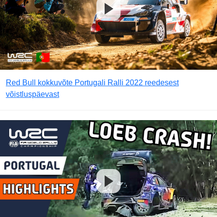
Red Bull kokkuvõte Portugali Ralli 2022 reedesest
võistluspäevast