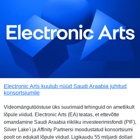
Electronic Arts kuulub nüüd Saudi Araabia juhitud
konsortsiumile
Videomängutööstuse üks suurimaid tehinguid on ametlikult
lõpule viidud. Electronic Arts (EA) teatas, et ettevõtte
omandamine Saudi Araabia riikliku investeerimisfondi (PIF),
Silver Lake'i ja Affinity Partnersi moodustatud konsortsiumi
poolt on edukalt lõpule viidud. Ligikaudu 55 miljardi dollari