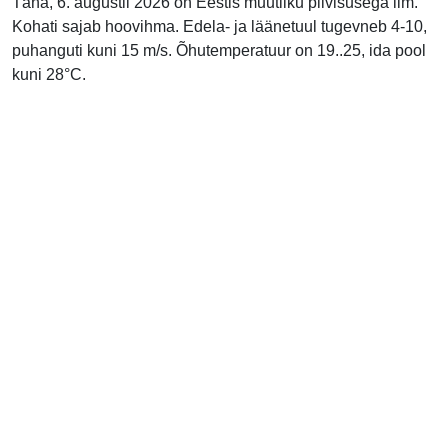
Täna, 6. augustil 2026 on Eestis muutliku pilvisusega ilm.
Kohati sajab hoovihma. Edela- ja läänetuul tugevneb 4-10,
puhanguti kuni 15 m/s. Õhutemperatuur on 19..25, ida pool
kuni 28°C.