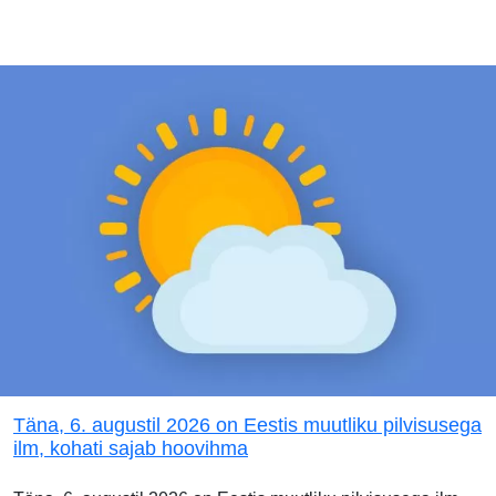
Täna, 6. augustil 2026 on Eestis muutliku pilvisusega
ilm, kohati sajab hoovihma