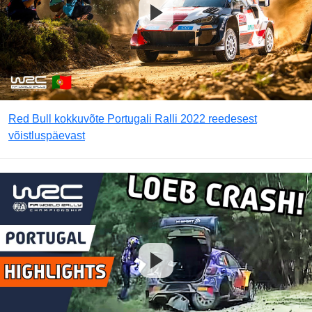
Red Bull kokkuvõte Portugali Ralli 2022 reedesest
võistluspäevast