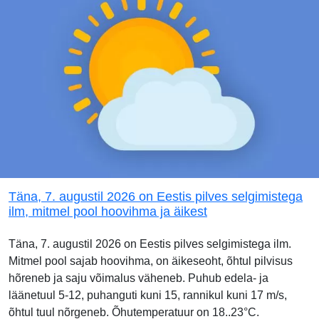
Täna, 7. augustil 2026 on Eestis pilves selgimistega
ilm, mitmel pool hoovihma ja äikest
Täna, 7. augustil 2026 on Eestis pilves selgimistega ilm.
Mitmel pool sajab hoovihma, on äikeseoht, õhtul pilvisus
hõreneb ja saju võimalus väheneb. Puhub edela- ja
läänetuul 5-12, puhanguti kuni 15, rannikul kuni 17 m/s,
õhtul tuul nõrgeneb. Õhutemperatuur on 18..23°C.