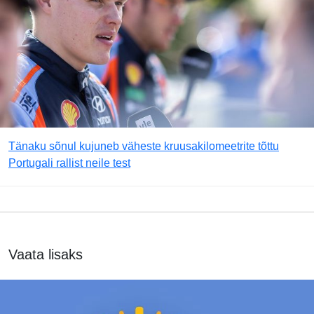
Tänaku sõnul kujuneb väheste kruusakilomeetrite tõttu
Portugali rallist neile test
Vaata lisaks