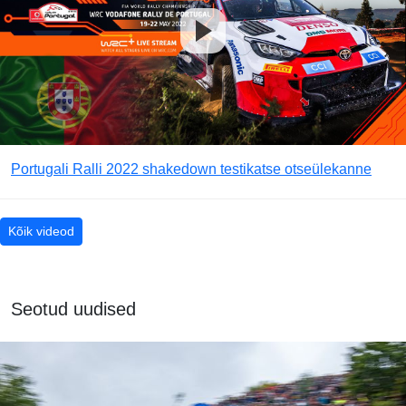
Portugali Ralli 2022 shakedown testikatse otseülekanne
Kõik videod
Seotud uudised