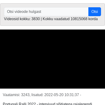
Otsi
Videosid kokku: 3830 | Kokku vaadatud 10815068 korda
Vaatamisi: 3243, lisatud: 2022-05-20 10:31:37 -
Portugali Ralli 2022 - intervjuud sõitjatega rajalegendi