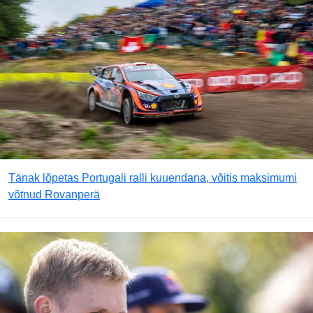
Tänak lõpetas Portugali ralli kuuendana, võitis maksimumi
võtnud Rovanperä