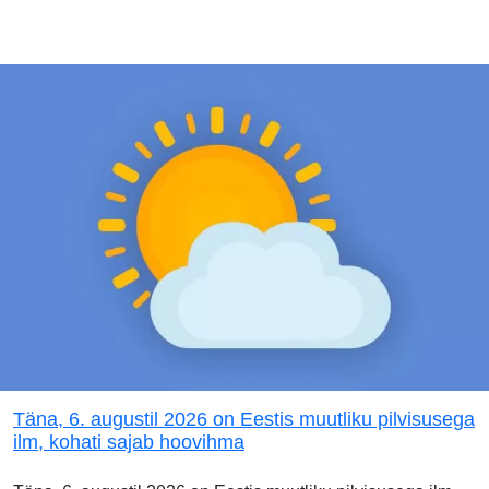
Täna, 6. augustil 2026 on Eestis muutliku pilvisusega
ilm, kohati sajab hoovihma