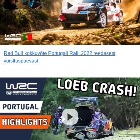
Red Bull kokkuvõte Portugali Ralli 2022 reedesest
võistluspäevast