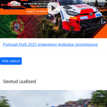
Portugali Ralli 2022 shakedown testikatse otseülekanne
Kõik videod
Seotud uudised