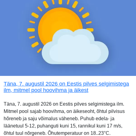
Täna, 7. augustil 2026 on Eestis pilves selgimistega
ilm, mitmel pool hoovihma ja äikest
Täna, 7. augustil 2026 on Eestis pilves selgimistega ilm.
Mitmel pool sajab hoovihma, on äikeseoht, õhtul pilvisus
hõreneb ja saju võimalus väheneb. Puhub edela- ja
läänetuul 5-12, puhanguti kuni 15, rannikul kuni 17 m/s,
õhtul tuul nõrgeneb. Õhutemperatuur on 18..23°C.