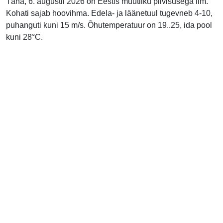
Täna, 6. augustil 2026 on Eestis muutliku pilvisusega ilm.
Kohati sajab hoovihma. Edela- ja läänetuul tugevneb 4-10,
puhanguti kuni 15 m/s. Õhutemperatuur on 19..25, ida pool
kuni 28°C.