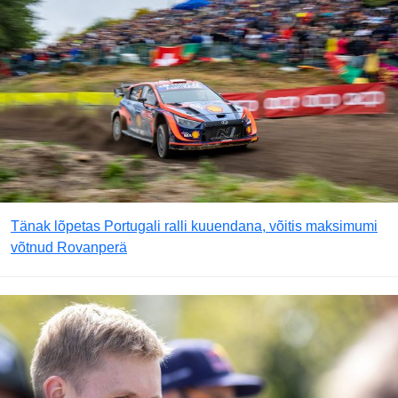
Tänak lõpetas Portugali ralli kuuendana, võitis maksimumi
võtnud Rovanperä