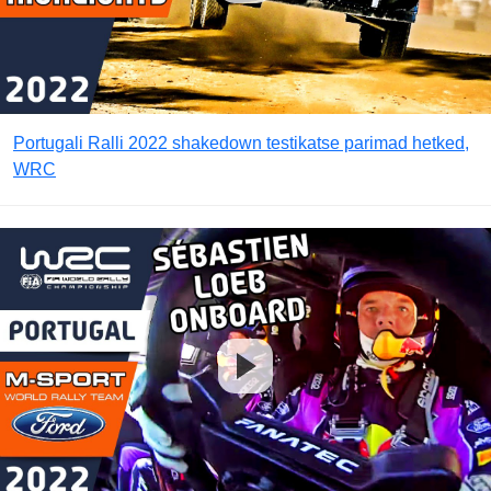
Portugali Ralli 2022 shakedown testikatse parimad hetked,
WRC