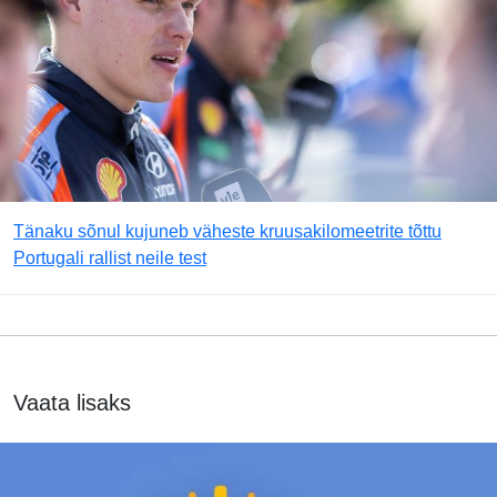
Tänaku sõnul kujuneb väheste kruusakilomeetrite tõttu
Portugali rallist neile test
Vaata lisaks