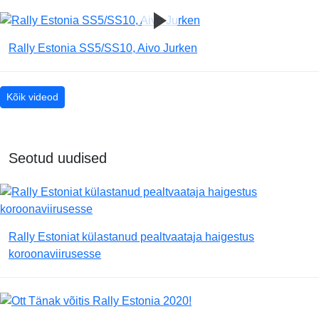
Rally Estonia SS5/SS10, Aivo Jurken
Kõik videod
Seotud uudised
Rally Estoniat külastanud pealtvaataja haigestus
koroonaviirusesse