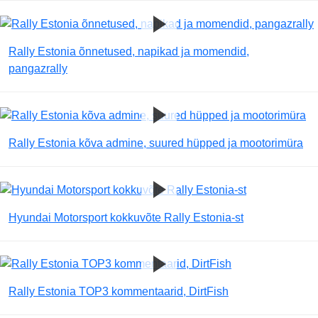
Rally Estonia õnnetused, napikad ja momendid,
pangazrally
Rally Estonia kõva admine, suured hüpped ja mootorimüra
Hyundai Motorsport kokkuvõte Rally Estonia-st
Rally Estonia TOP3 kommentaarid, DirtFish