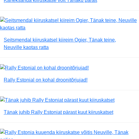
Kaheksanda kiiruskatse võit Tänaku päralt
Seitsmendal kiiruskatsel kiireim Ogier, Tänak teine,
Neuville kaotas ratta
Rally Estonial on kohal droonitõrjujad!
Tänak juhib Rally Estoniat pärast kuut kiiruskatset