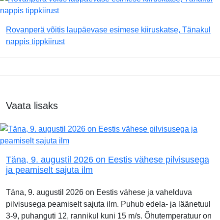
Rovanperä võitis laupäevase esimese kiiruskatse, Tänakul
nappis tippkiirust
Vaata lisaks
Täna, 9. augustil 2026 on Eestis vähese pilvisusega
ja peamiselt sajuta ilm
Täna, 9. augustil 2026 on Eestis vähese ja vahelduva
pilvisusega peamiselt sajuta ilm. Puhub edela- ja läänetuul
3-9, puhanguti 12, rannikul kuni 15 m/s. Õhutemperatuur on