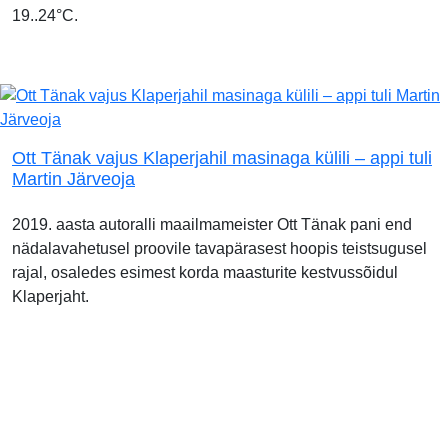
19..24°C.
Ott Tänak vajus Klaperjahil masinaga külili – appi tuli
Martin Järveoja
2019. aasta autoralli maailmameister Ott Tänak pani end
nädalavahetusel proovile tavapärasest hoopis teistsugusel
rajal, osaledes esimest korda maasturite kestvussõidul
Klaperjaht.