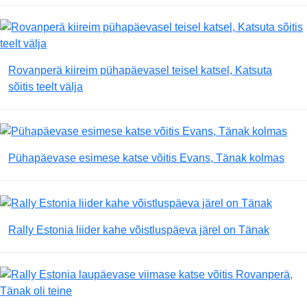
Rovanperä kiireim pühapäevasel teisel katsel, Katsuta
sõitis teelt välja
Pühapäevase esimese katse võitis Evans, Tänak kolmas
Rally Estonia liider kahe võistluspäeva järel on Tänak