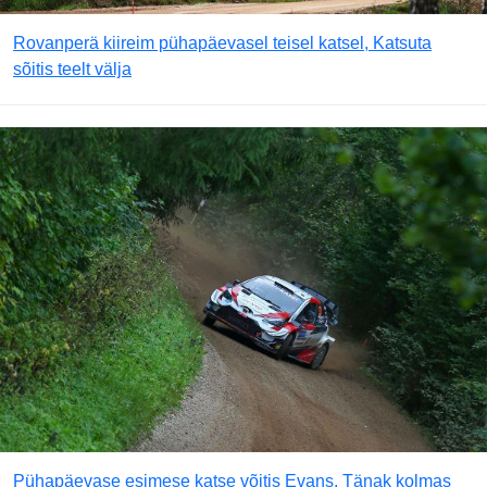
Rovanperä kiireim pühapäevasel teisel katsel, Katsuta
sõitis teelt välja
Pühapäevase esimese katse võitis Evans, Tänak kolmas