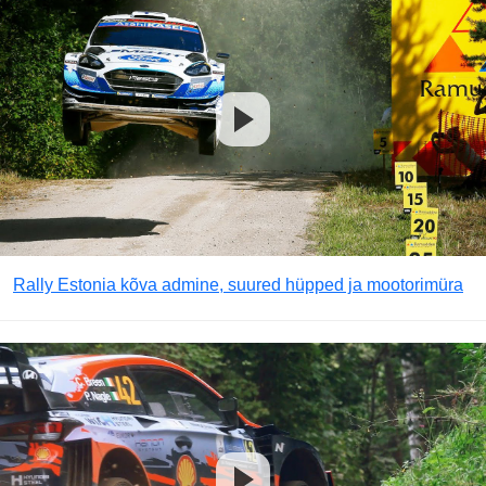
Rally Estonia kõva admine, suured hüpped ja mootorimüra