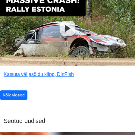
Katsuta väljasõidu klipp, DirtFish
Kõik videod
Seotud uudised