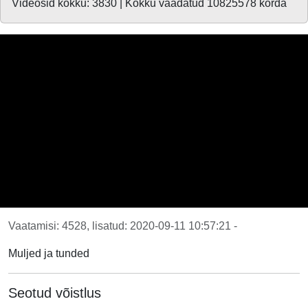
Videosid kokku: 3830 | Kokku vaadatud 10825578 korda
Vaatamisi: 4528, lisatud: 2020-09-11 10:57:21 -
Muljed ja tunded
Seotud võistlus