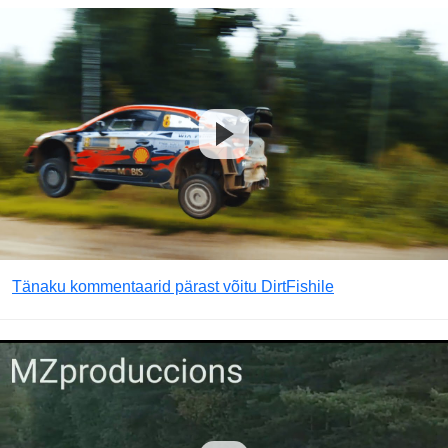
Tänaku kommentaarid pärast võitu DirtFishile