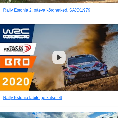
Rally Estonia 2. päeva kõrghetked, SAXX1979
Rally Estonia läbilõige katsetelt