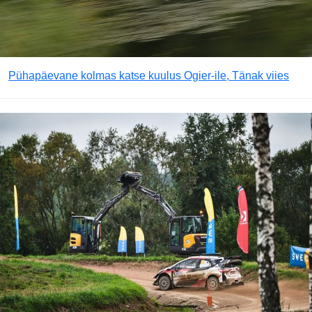
Pühapäevane kolmas katse kuulus Ogier-ile, Tänak viies