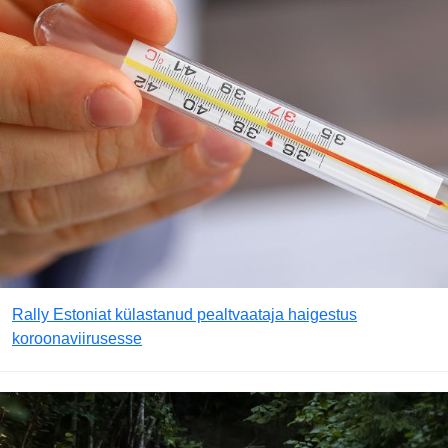
Rally Estoniat külastanud pealtvaataja haigestus
koroonaviirusesse