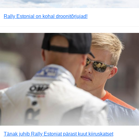
Rally Estonial on kohal droonitõrjujad!
Tänak juhib Rally Estoniat pärast kuut kiiruskatset