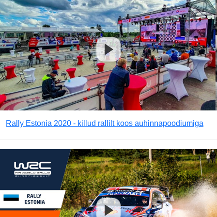
Rally Estonia 2020 - killud rallilt koos auhinnapoodiumiga