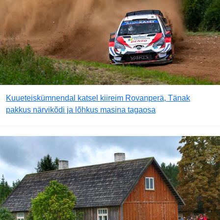
Kuueteiskümnendal katsel kiireim Rovanperä, Tänak
pakkus närvikõdi ja lõhkus masina tagaosa