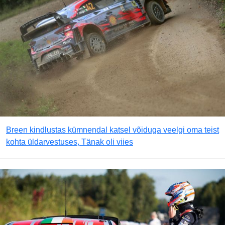
Breen kindlustas kümnendal katsel võiduga veelgi oma teist
kohta üldarvestuses, Tänak oli viies