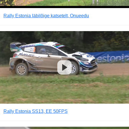
Rally Estonia läbilõige katsetelt, Onueedu
Rally Estonia SS13, EE 50FPS