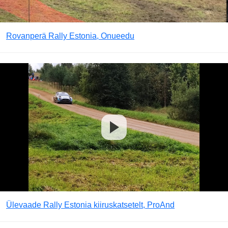
Rovanperä Rally Estonia, Onueedu
Ülevaade Rally Estonia kiiruskatsetelt, ProAnd