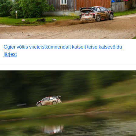
Ogier võttis viieteistkümnendalt katselt teise katsevõidu
järjest