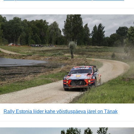
Rally Estonia liider kahe võistluspäeva järel on Tänak