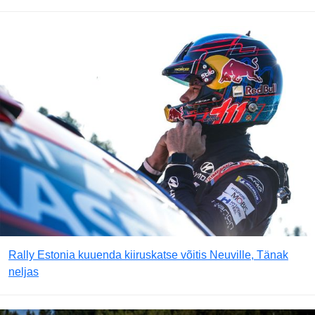
Rally Estonia kuuenda kiiruskatse võitis Neuville, Tänak
neljas