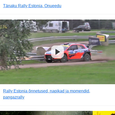
Tänaku Rally Estonia, Onueedu
Rally Estonia õnnetused, napikad ja momendid,
pangazrally