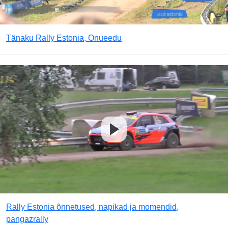
Tänaku Rally Estonia, Onueedu
Rally Estonia õnnetused, napikad ja momendid,
pangazrally