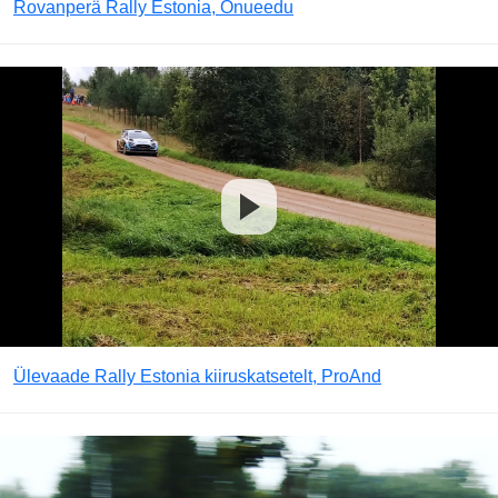
Rovanperä Rally Estonia, Onueedu
Ülevaade Rally Estonia kiiruskatsetelt, ProAnd