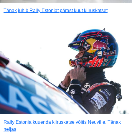
Tänak juhib Rally Estoniat pärast kuut kiiruskatset
Rally Estonia kuuenda kiiruskatse võitis Neuville, Tänak
neljas