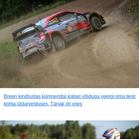
Breen kindlustas kümnendal katsel võiduga veelgi oma teist
kohta üldarvestuses, Tänak oli viies