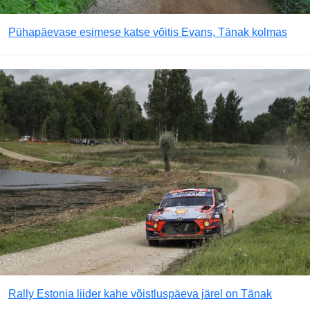
Pühapäevase esimese katse võitis Evans, Tänak kolmas
Rally Estonia liider kahe võistluspäeva järel on Tänak