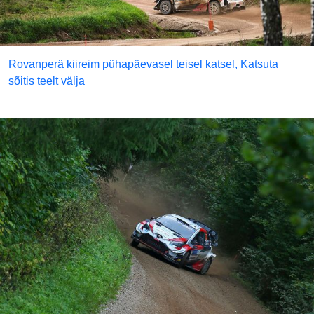
Rovanperä kiireim pühapäevasel teisel katsel, Katsuta
sõitis teelt välja