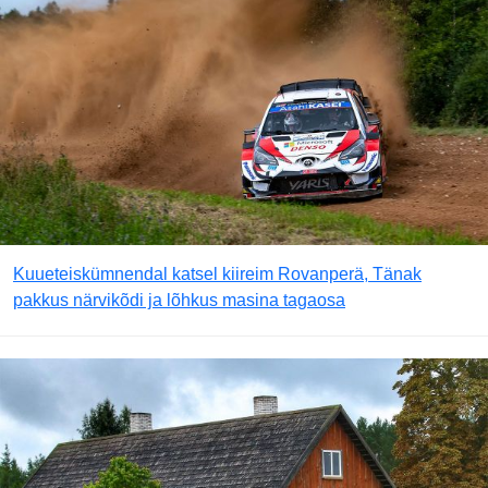
Kuueteiskümnendal katsel kiireim Rovanperä, Tänak
pakkus närvikõdi ja lõhkus masina tagaosa