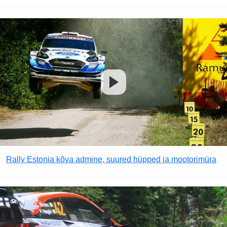
Rally Estonia kõva admine, suured hüpped ja mootorimüra