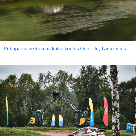
Pühapäevane kolmas katse kuulus Ogier-ile, Tänak viies