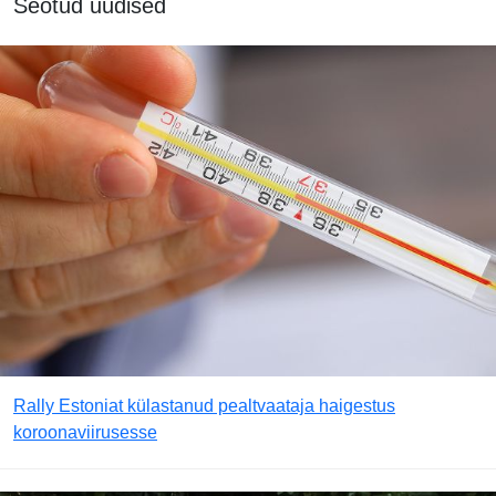
Seotud uudised
Rally Estoniat külastanud pealtvaataja haigestus
koroonaviirusesse