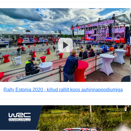
Rally Estonia 2020 - killud rallilt koos auhinnapoodiumiga