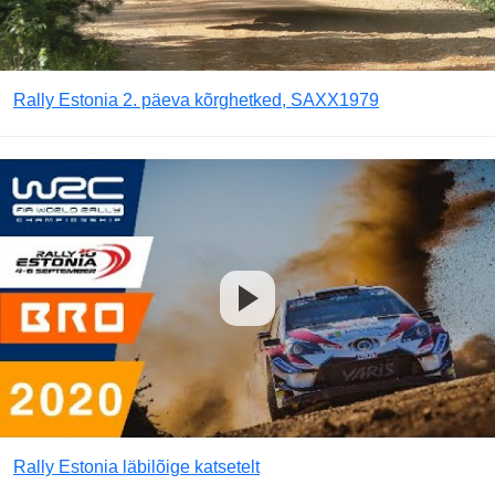
Rally Estonia 2. päeva kõrghetked, SAXX1979
Rally Estonia läbilõige katsetelt