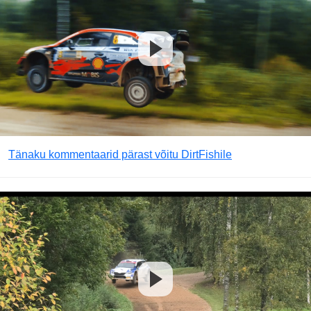
Tänaku kommentaarid pärast võitu DirtFishile