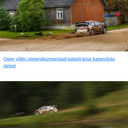
Ogier võttis viieteistkümnendalt katselt teise katsevõidu
järjest