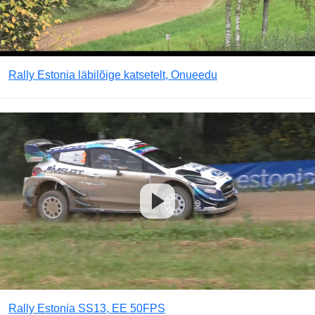
Rally Estonia läbilõige katsetelt, Onueedu
Rally Estonia SS13, EE 50FPS