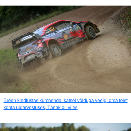
Breen kindlustas kümnendal katsel võiduga veelgi oma teist
kohta üldarvestuses, Tänak oli viies