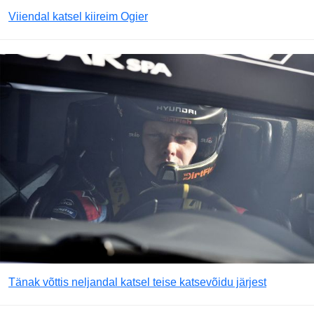
Viiendal katsel kiireim Ogier
Tänak võttis neljandal katsel teise katsevõidu järjest