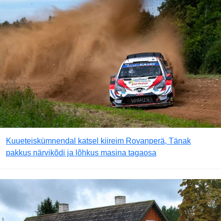
Kuueteiskümnendal katsel kiireim Rovanperä, Tänak
pakkus närvikõdi ja lõhkus masina tagaosa