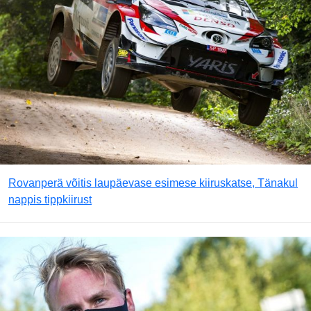
Rovanperä võitis laupäevase esimese kiiruskatse, Tänakul
nappis tippkiirust