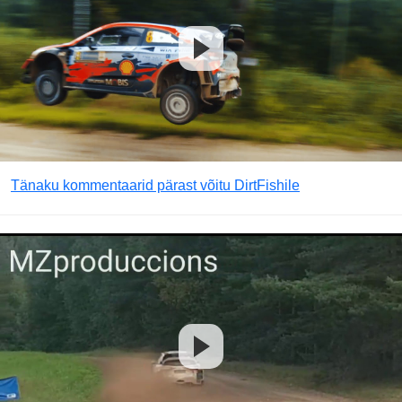
Tänaku kommentaarid pärast võitu DirtFishile