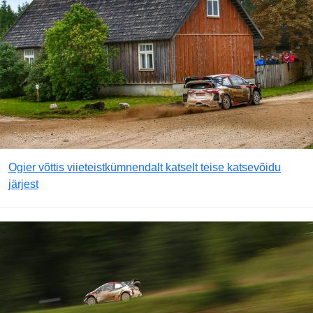
Ogier võttis viieteistkümnendalt katselt teise katsevõidu
järjest