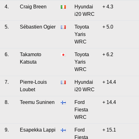
4.
Craig Breen
Hyundai
+ 4.3
i20 WRC
5.
Sébastien Ogier
Toyota
+ 5.0
Yaris
WRC
6.
Takamoto
Toyota
+ 6.2
Katsuta
Yaris
WRC
7.
Pierre-Louis
Hyundai
+ 14.4
Loubet
i20 WRC
8.
Teemu Suninen
Ford
+ 14.4
Fiesta
WRC
9.
Esapekka Lappi
Ford
+ 15.1
Fiesta