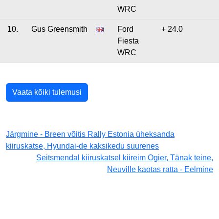
WRC
10.
Gus Greensmith
Ford
+ 24.0
Fiesta
WRC
Vaata kõiki tulemusi
Järgmine - Breen võitis Rally Estonia üheksanda
kiiruskatse, Hyundai-de kaksikedu suurenes
Seitsmendal kiiruskatsel kiireim Ogier, Tänak teine,
Neuville kaotas ratta - Eelmine