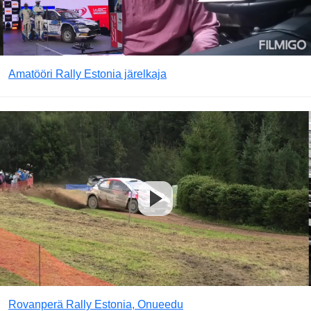
Amatööri Rally Estonia järelkaja
Rovanperä Rally Estonia, Onueedu