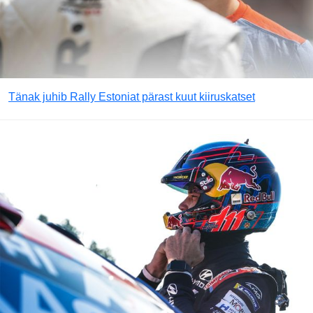
Tänak juhib Rally Estoniat pärast kuut kiiruskatset