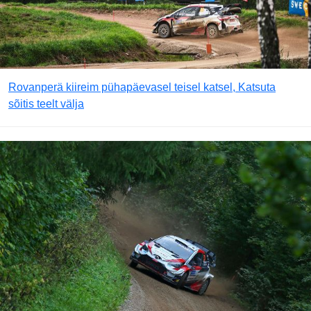
Rovanperä kiireim pühapäevasel teisel katsel, Katsuta
sõitis teelt välja