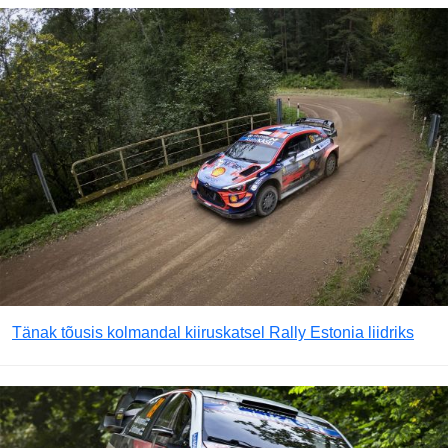
Tänak tõusis kolmandal kiiruskatsel Rally Estonia liidriks