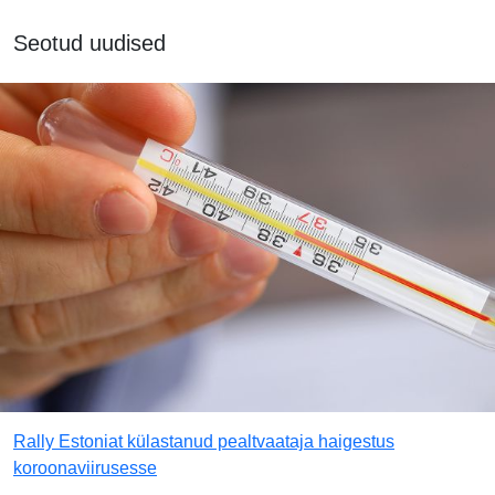
Seotud uudised
Rally Estoniat külastanud pealtvaataja haigestus
koroonaviirusesse