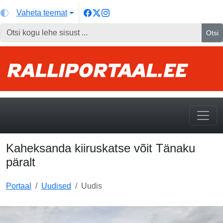
Vaheta teemat
Otsi
Kaheksanda kiiruskatse võit Tänaku
päralt
Portaal
Uudised
Uudis