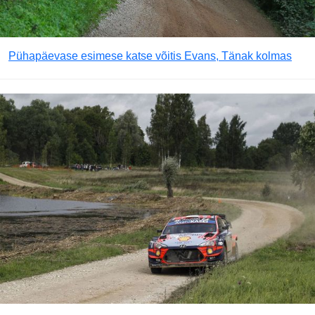
Pühapäevase esimese katse võitis Evans, Tänak kolmas