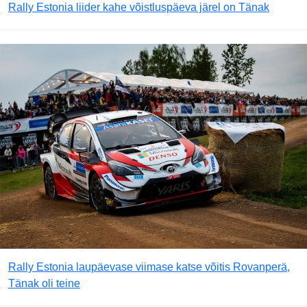
Rally Estonia liider kahe võistluspäeva järel on Tänak
Rally Estonia laupäevase viimase katse võitis Rovanperä,
Tänak oli teine