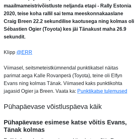
maailmameistrivõistluste neljanda etapi - Rally Estonia
2020, teise koha rallil sai tema meeskonnakaaslane
Craig Breen 22.2 sekundilise kaotusega ning kolmas oli
Sébastien Ogier (Toyota) kes jäi Tänakust maha 26.9
sekundit.
Klipp
@ERR
Viimasel, seitsmeteistkümnendal punktikatsel näitas
parimat aega
Kalle Rovanperä (Toyota), teine oli
Elfyn
Evans ning kolmas Tänak. Viimased kaks punktikohta
jagasid Ogier ja Breen. Vaata ka:
Punktikatse tulemused
Pühapäevase võistluspäeva käik
Pühapäevase esimese katse võitis Evans,
Tänak kolmas