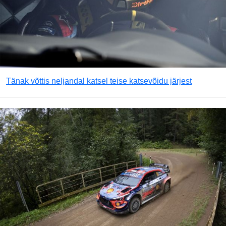
Tänak võttis neljandal katsel teise katsevõidu järjest