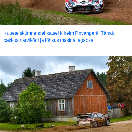
Kuueteiskümnendal katsel kiireim Rovanperä, Tänak
pakkus närvikõdi ja lõhkus masina tagaosa