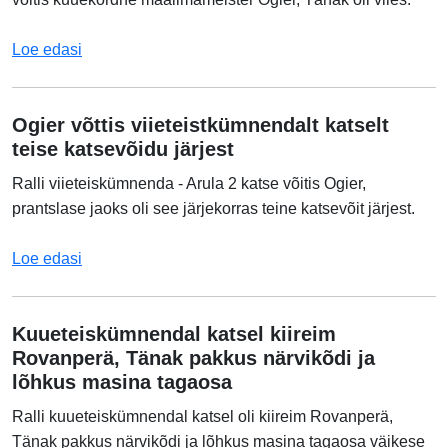
Loe edasi
Ogier võttis viieteistkümnendalt katselt
teise katsevõidu järjest
Ralli viieteiskümnenda - Arula 2 katse võitis Ogier,
prantslase jaoks oli see järjekorras teine katsevõit järjest.
Loe edasi
Kuueteiskümnendal katsel kiireim
Rovanperä, Tänak pakkus närvikõdi ja
lõhkus masina tagaosa
Ralli kuueteiskümnendal katsel oli kiireim Rovanperä,
Tänak pakkus närvikõdi ja lõhkus masina tagaosa väikese