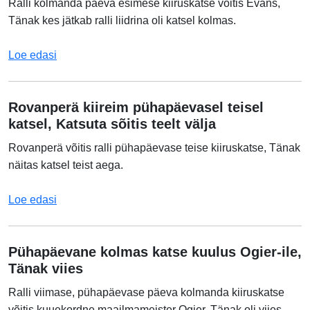
Ralli kolmanda päeva esimese kiiruskatse võitis Evans,
Tänak kes jätkab ralli liidrina oli katsel kolmas.
Loe edasi
Rovanperä kiireim pühapäevasel teisel
katsel, Katsuta sõitis teelt välja
Rovanperä võitis ralli pühapäevase teise kiiruskatse, Tänak
näitas katsel teist aega.
Loe edasi
Pühapäevane kolmas katse kuulus Ogier-ile,
Tänak viies
Ralli viimase, pühapäevase päeva kolmanda kiiruskatse
võitis kuuekordne maailmameister Ogier, Tänak oli viies.