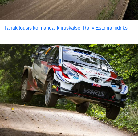
Tänak tõusis kolmandal kiiruskatsel Rally Estonia liidriks