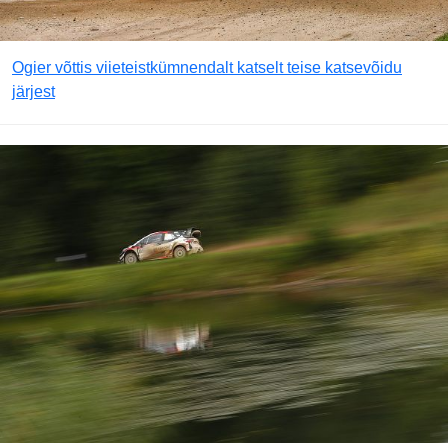
Ogier võttis viieteistkümnendalt katselt teise katsevõidu
järjest