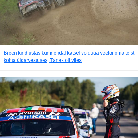
Breen kindlustas kümnendal katsel võiduga veelgi oma teist
kohta üldarvestuses, Tänak oli viies