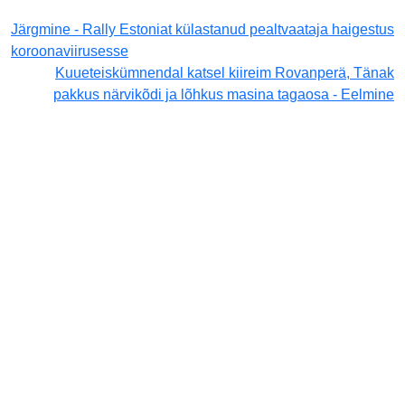
Järgmine - Rally Estoniat külastanud pealtvaataja haigestus
koroonaviirusesse
Kuueteiskümnendal katsel kiireim Rovanperä, Tänak
pakkus närvikõdi ja lõhkus masina tagaosa - Eelmine