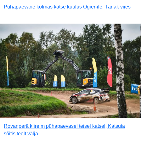
Pühapäevane kolmas katse kuulus Ogier-ile, Tänak viies
Rovanperä kiireim pühapäevasel teisel katsel, Katsuta
sõitis teelt välja