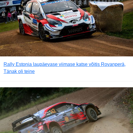
Rally Estonia laupäevase viimase katse võitis Rovanperä,
Tänak oli teine