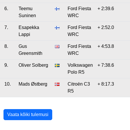
6.
Teemu
Ford Fiesta
+ 2:39.6
Suninen
WRC
7.
Esapekka
Ford Fiesta
+ 2:52.0
Lappi
WRC
8.
Gus
Ford Fiesta
+ 4:53.8
Greensmith
WRC
9.
Oliver Solberg
Volkswagen
+ 7:38.6
Polo R5
10.
Mads Østberg
Citroën C3
+ 8:17.3
R5
Vaata kõiki tulemusi