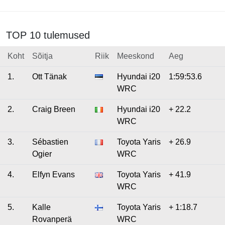
TOP 10 tulemused
Koht
Sõitja
Riik
Meeskond
Aeg
1.
Ott Tänak
Hyundai i20
1:59:53.6
WRC
2.
Craig Breen
Hyundai i20
+ 22.2
WRC
3.
Sébastien
Toyota Yaris
+ 26.9
Ogier
WRC
4.
Elfyn Evans
Toyota Yaris
+ 41.9
WRC
5.
Kalle
Toyota Yaris
+ 1:18.7
Rovanperä
WRC