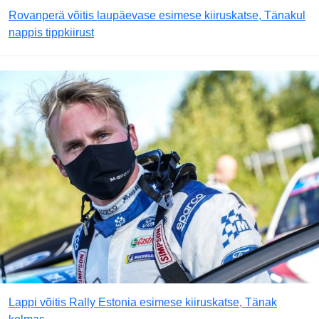
Rovanperä võitis laupäevase esimese kiiruskatse, Tänakul
nappis tippkiirust
Lappi võitis Rally Estonia esimese kiiruskatse, Tänak