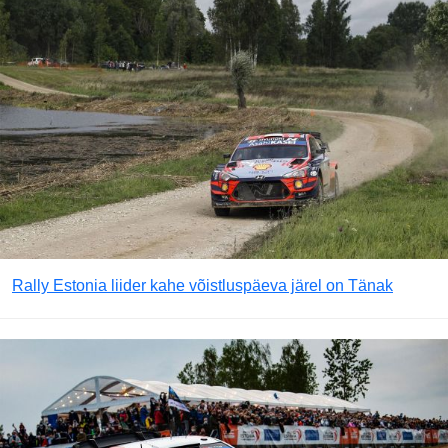
Rally Estonia liider kahe võistluspäeva järel on Tänak