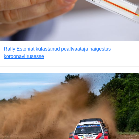
Rally Estoniat külastanud pealtvaataja haigestus
koroonaviirusesse