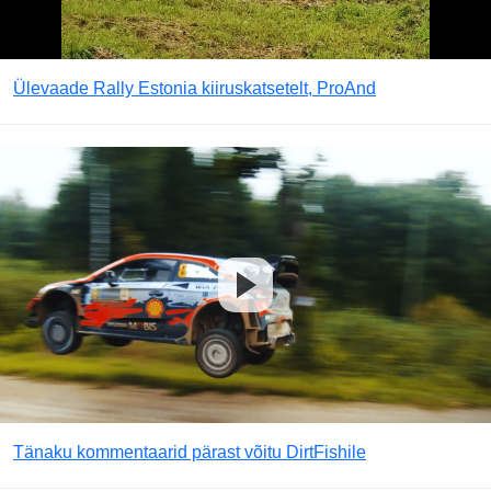
Ülevaade Rally Estonia kiiruskatsetelt, ProAnd
Tänaku kommentaarid pärast võitu DirtFishile