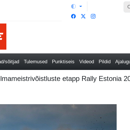
/sõitjad
Tulemused
Punktiseis
Videod
Pildid
Ajalu
ilmameistrivõistluste etapp Rally Estonia 2