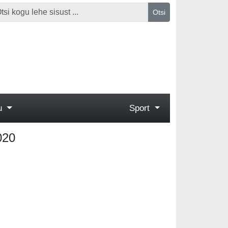
Otsi
gu
Sport
020