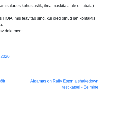
misalades kohustuslik, ilma maskita alale ei lubata)
s HOIA, mis teavitab sind, kui oled olnud lähikontaktis
a.
dav dokument
a 2020
sõit
Algamas on Rally Estonia shakedown
testikatse! - Eelmine