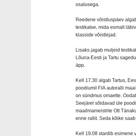
osalusega.
Reedene võistluspäev algab
testikatse, mida esmalt läbi
klasside võistlejad.
Lisaks jagab muljeid testikat
Lõuna-Eesti ja Tartu sagedus
äpp.
Kell 17.30 algab Tartus, Ee
poodiumil FIA autoralli maai
on sündmus omaette. Oodata 
Seejärel sõidavad üle poodi
maailmameistrite Ott Tänaku
enne rallit. Seda kõike saa
Kell 19.08 stardib esimene võ