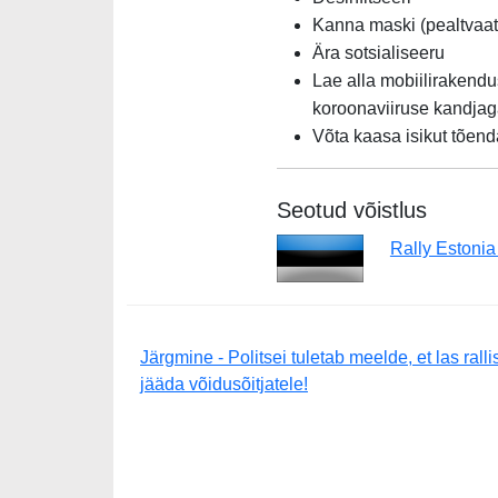
Kanna maski (pealtvaata
Ära sotsialiseeru
Lae alla mobiilirakendu
koroonaviiruse kandjag
Võta kaasa isikut tõen
Seotud võistlus
Rally Estoni
Järgmine - Politsei tuletab meelde, et las ralli
jääda võidusõitjatele!