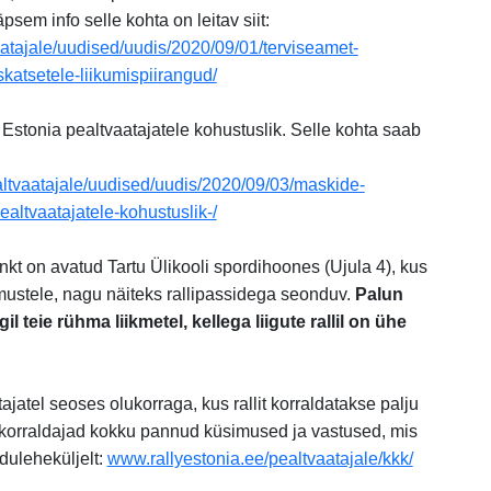
äpsem info selle kohta on leitav siit:
atajale/uudised/uudis/2020/09/01/terviseamet-
skatsetele-liikumispiirangud/
stonia pealtvaatajatele kohustuslik. Selle kohta saab
ltvaatajale/uudised/uudis/2020/09/03/maskide-
altvaatajatele-kohustuslik-/
nkt on avatud Tartu Ülikooli spordihoones (Ujula 4), kus
mustele, nagu näiteks rallipassidega seonduv.
Palun
gil teie rühma liikmetel, kellega liigute rallil on ühe
ajatel seoses olukorraga, kus rallit korraldatakse palju
 korraldajad kokku pannud küsimused ja vastused, mis
duleheküljelt:
www.rallyestonia.ee/pealtvaatajale/kkk/