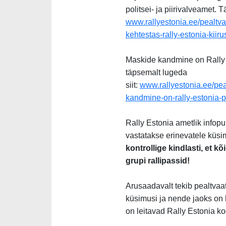
politsei- ja piirivalveamet. T
www.rallyestonia.ee/pealtva
kehtestas-rally-estonia-kiiru
Maskide kandmine on Rally E
täpsemalt lugeda
siit:
www.rallyestonia.ee/pea
kandmine-on-rally-estonia-pe
Rally Estonia ametlik infopu
vastatakse erinevatele küsi
kontrollige kindlasti, et kõi
grupi rallipassid!
Arusaadavalt tekib pealtvaat
küsimusi ja nende jaoks on
on leitavad Rally Estonia ko