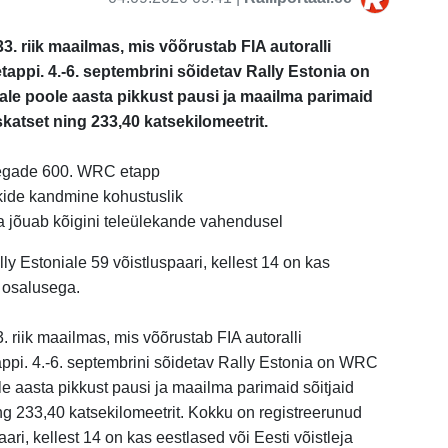
3. riik maailmas, mis võõrustab FIA autoralli
tappi. 4.-6. septembrini sõidetav Rally Estonia on
le poole aasta pikkust pausi ja maailma parimaid
skatset ning 233,40 katsekilomeetrit.
aegade 600. WRC etapp
kide kandmine kohustuslik
 jõuab kõigini teleülekande vahendusel
y Estoniale 59 võistluspaari, kellest 14 on kas
a osalusega.
. riik maailmas, mis võõrustab FIA autoralli
appi. 4.-6. septembrini sõidetav Rally Estonia on WRC
e aasta pikkust pausi ja maailma parimaid sõitjaid
ng 233,40 katsekilomeetrit. Kokku on registreerunud
ari, kellest 14 on kas eestlased või Eesti võistleja