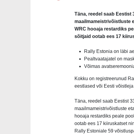
Täna, reedel saab Eestist 3
maailmameistrivõistluste e
WRC hooaja restardiks pea
sõitjaid ootab ees 17 kiiru
Rally Estonia on läbi 
Pealtvaatajatel on mas
Võimas avatseremoonia
Kokku on registreerunud Rall
eestlased või Eesti võistlej
Täna, reedel saab Eestist 33
maailmameistrivõistluste et
hooaja restardiks peale pool
ootab ees 17 kiiruskatset ni
Rally Estoniale 59 võistluspa