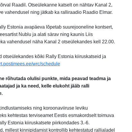
õrval Raadil. Otseülekanne katselt on nähtav Kanal 2,
e vahendusel ning jätkab ka ralliraadio Raadio Elmar.
ly Estonia avapäeva lõpetab suurejooneline kontsert,
sartist Nublu ja alati särav ning kaunis Liis
eka vahendusel näha Kanal 2 otseülekandes kell 22.00.
 otseülekandes kõiki Rally Estonia kiiruskatseid ja
rt.postimees.ee/wrc/schedule
line rõhutada olulisi punkte, mida peavad teadma ja
atajad ja ka need, kelle elukoht jääb ralli
e.
 kindlustamiseks ning koroonaviiruse leviku
eks kehtestas terviseamet Eestis esmakordselt toimuva
ly Estonia kiiruskatsete piirkondades 3.
-
6.
, millest kinnipidamist kontrollib kehtestatud rallialadel