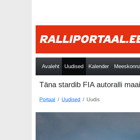
Avaleht
Uudised
Kalender
Meeskonnad
Täna stardib FIA autoralli maa
Portaal
Uudised
Uudis