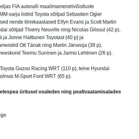
ljas FIA autoralli maailmameistrivõistluste
 MM-sarja liidrid Toyota sõitjad Sebastien Ogier
teised nende tiimikaaslased Elfyn Evans ja Scott Martin
i sõitjad Thierry Neuville ning Nicolas Gilsoul (42 p).
 ja Jonne Halttunen Toyotast (40 p) ja
meistrid Ott Tänak ning Martin Järveoja (38 p).
meeskond Teemu Suninen ja Jarmo Lehtinen (26 p).
r Toyota Gazoo Racing WRT (110 p), teine Hyundai
kolmas M-Sport Ford WRT (65 p).
eelespea üritusel osaledes ning pealtvaatamisalades
ige