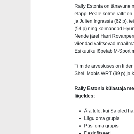
Rally Estonia on tänavune ne
etapp. Peale kolme rallit on
ja Julien Ingrassia (62 p), 
(54 p) ning kolmandad Hyunda
Nende järel Harri Rovanperä
viiendad valitsevad maailma
Esikuuiku lõpetab M-Sport 
Tiimide arvestuses on liide
Shell Mobis WRT (89 p) ja 
Rally Estonia külastaja m
liigeldes:
Ära tule, kui Sa oled ha
Liigu oma grupis
Püsi oma grupis
Desinfitseeri