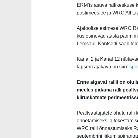
ERM’is asuva rallikeskuse k
postimees.ee ja WRC All Liv
Ajaloolise esimese WRC Ral
kus esinevad aasta parim mee
Lemsalu. Kontserti saab tel
Kanal 2 ja Kanal 12 näitavad
täpsem ajakava on siin:
spo
Enne algavat rallit on olu
meeles pidama ralli pealtva
kiiruskatsete perimeetriss
Pealtvaatajatele ohutu ralli
ennetamiseks ja tõkestamis
WRC ralli õnnestumiseks Ral
septembrini liikumispiirangud