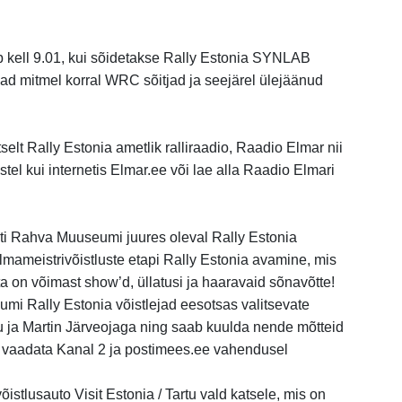
 kell 9.01, kui sõidetakse Rally Estonia SYNLAB
vad mitmel korral WRC sõitjad ja seejärel ülejäänud
selt Rally Estonia ametlik ralliraadio, Raadio Elmar nii
tel kui internetis Elmar.ee või lae alla Raadio Elmari
sti Rahva Muuseumi juures oleval Rally Estonia
lmameistrivõistluste etapi Rally Estonia avamine, mis
on võimast show’d, üllatusi ja haaravaid sõnavõtte!
umi Rally Estonia võistlejad eesotsas valitsevate
 ja Martin Järveojaga ning saab kuulda nende mõtteid
b vaadata Kanal 2 ja postimees.ee vahendusel
istlusauto Visit Estonia / Tartu vald katsele, mis on