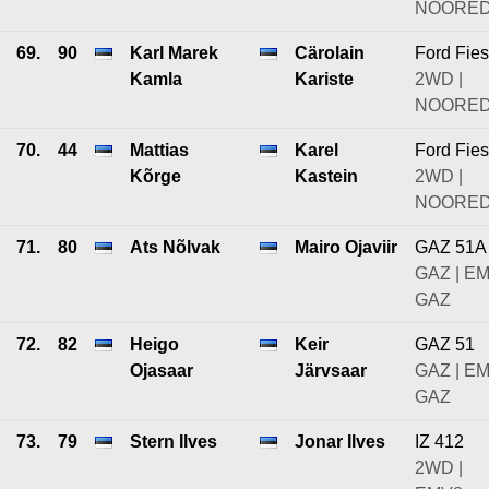
NOORE
69.
90
Karl Marek
Cärolain
Ford Fies
Kamla
Kariste
2WD |
NOORE
70.
44
Mattias
Karel
Ford Fies
Kõrge
Kastein
2WD |
NOORE
71.
80
Ats Nõlvak
Mairo Ojaviir
GAZ 51A
GAZ | E
GAZ
72.
82
Heigo
Keir
GAZ 51
Ojasaar
Järvsaar
GAZ | E
GAZ
73.
79
Stern Ilves
Jonar Ilves
IZ 412
2WD |