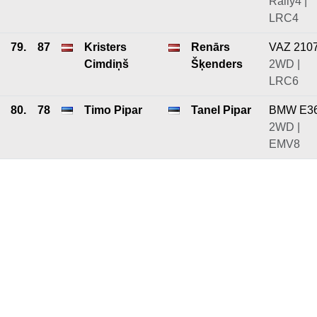
Rally4 |
LRC4
79.
87
Kristers
Renārs
VAZ 210
Cimdiņš
Šķenders
2WD |
LRC6
80.
78
Timo Pipar
Tanel Pipar
BMW E3
2WD |
EMV8