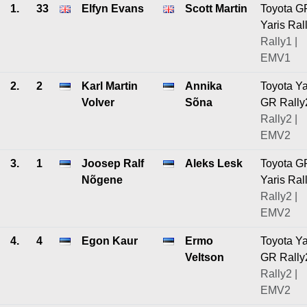
1.
33
Elfyn Evans
Scott Martin
Toyota G
Yaris Ral
Rally1 |
EMV1
2.
2
Karl Martin
Annika
Toyota Ya
Volver
Sõna
GR Rally
Rally2 |
EMV2
3.
1
Joosep Ralf
Aleks Lesk
Toyota G
Nõgene
Yaris Ral
Rally2 |
EMV2
4.
4
Egon Kaur
Ermo
Toyota Ya
Veltson
GR Rally
Rally2 |
EMV2