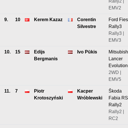
Rally2 |
EMV2
9.
10
Kerem Kazaz
Corentin
Ford Fies
Silvestre
Rally3
Rally3 |
EMV3
10.
15
Edijs
Ivo Pūkis
Mitsubish
Bergmanis
Lancer
Evolution
2WD |
EMV5
11.
7
Piotr
Kacper
Škoda
Krotoszyński
Wróblewski
Fabia RS
Rally2
Rally2 |
RC2