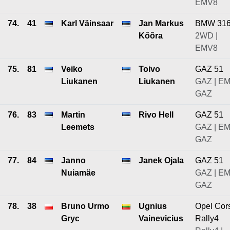
EMV8
74.
41
Karl Väinsaar
Jan Markus
BMW 31
Kõõra
2WD |
EMV8
75.
81
Veiko
Toivo
GAZ 51
Liukanen
Liukanen
GAZ | E
GAZ
76.
83
Martin
Rivo Hell
GAZ 51
Leemets
GAZ | E
GAZ
77.
84
Janno
Janek Ojala
GAZ 51
Nuiamäe
GAZ | E
GAZ
78.
38
Bruno Urmo
Ugnius
Opel Cor
Gryc
Vainevicius
Rally4