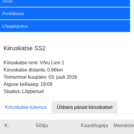
SS10
Punktikatse
Lõppjärjestus
Kiiruskatse SS2
Kiiruskatse nimi: Võru Linn 1
Kiiruskatse distants: 0.66km
Toimumise kuupäev: 03. juuli 2026
Alguse kellaaeg: 19:09
Staatus: Lõppenud
Kiiruskatse tulemus
Üldseis pärast kiiruskatset
K.
Sõitja
Kaardilugeja
Meeskon