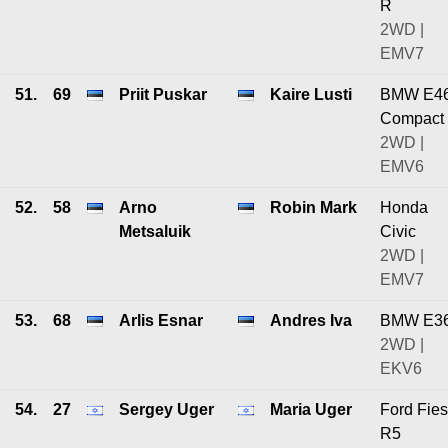
R
2WD |
EMV7
51.
69
Priit Puskar
Kaire Lusti
BMW E4
Compact
2WD |
EMV6
52.
58
Arno
Robin Mark
Honda
Metsaluik
Civic
2WD |
EMV7
53.
68
Arlis Esnar
Andres Iva
BMW E3
2WD |
EKV6
54.
27
Sergey Uger
Maria Uger
Ford Fies
R5