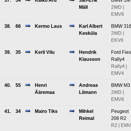
37.
54
Raiko Aru
Jan-Erik
BMW 1M
Mäll
2WD |
EMV6
38.
66
Kermo Laus
Karl Albert
BMW 31
Kesküla
2WD |
EKV6
39.
35
Kerli Vilu
Hendrik
Ford Fies
Klausson
Rally4
Rally4 |
EMV4
40.
55
Henri
Andreas
BMW M3
Ääremaa
Liimann
2WD |
EMV6
41.
34
Mairo Tiks
Mihkel
Peugeot
Reimal
208 R2
R2 | EM