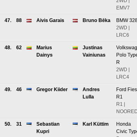
2WD |
EMV7
47.
88
Aivis Garais
Bruno Bēka
BMW 32
2WD |
LRC6
48.
62
Marius
Justinas
Volkswa
Dainys
Vainiunas
Polo Typ
R
2WD |
LRC4
49.
46
Gregor Kiider
Andres
Ford Fies
Lulla
R1
R1 |
NOORE
50.
31
Sebastian
Karl Küttim
Honda
Kupri
Civic Typ