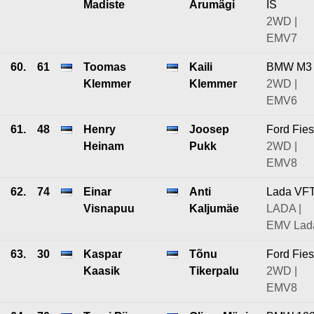
Madiste
Arumägi
IS
2WD |
EMV7
60.
61
Toomas
Kaili
BMW M3
Klemmer
Klemmer
2WD |
EMV6
61.
48
Henry
Joosep
Ford Fies
Heinam
Pukk
2WD |
EMV8
62.
74
Einar
Anti
Lada VF
Visnapuu
Kaljumäe
LADA |
EMV Lad
63.
30
Kaspar
Tõnu
Ford Fies
Kaasik
Tikerpalu
2WD |
EMV8