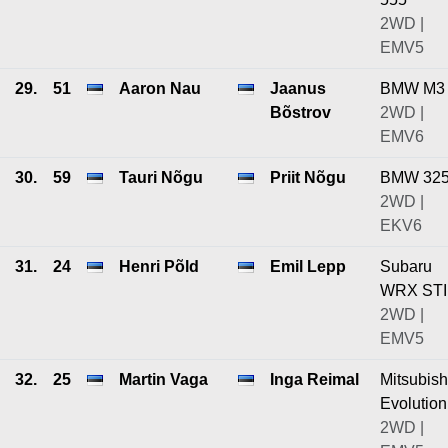
2WD |
EMV5
29.
51
Aaron Nau
Jaanus
BMW M3
Bõstrov
2WD |
EMV6
30.
59
Tauri Nõgu
Priit Nõgu
BMW 325
2WD |
EKV6
31.
24
Henri Põld
Emil Lepp
Subaru
WRX STI
2WD |
EMV5
32.
25
Martin Vaga
Inga Reimal
Mitsubish
Evolution
2WD |