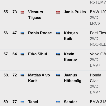
R5 | EM
55.
73
Viesturs
Janis Pukits
BMW 12
Tilgass
2WD |
LRC6
56.
47
Robin Roose
Kristjan
Ford Fies
Koik
2WD |
NOORE
57.
64
Erko Sibul
Kevin
Volvo C3
Keerov
2WD |
EMV7
58.
72
Mattias Aivo
Jaanus
Honda
Karik
Hõbemägi
Civic
2WD |
EMV7
59.
77
Tanel
Sander
BMW 31