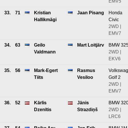
EMV5
33.
71
Kristian
Jaan Pisang
Honda
Hallikmägi
Civic
2WD |
EMV7
34.
63
Geilo
Mart Loitjärv
BMW 32
Valdmann
2WD |
EKV6
35.
56
Mark-Egert
Rasmus
Volkswa
Tiits
Vesiloo
Golf 2
2WD |
EMV7
36.
52
Kārlis
Jānis
BMW 32
Dzenītis
Strazdiņš
2WD |
LRC6