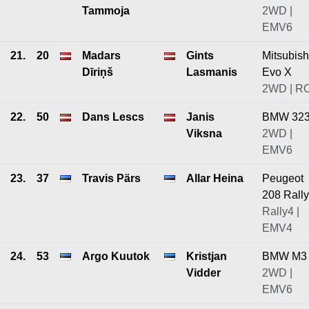
Tammoja
2WD |
EMV6
21.
20
Madars
Gints
Mitsubish
Dīriņš
Lasmanis
Evo X
2WD | R
22.
50
Dans Lescs
Janis
BMW 32
Viksna
2WD |
EMV6
23.
37
Travis Pärs
Allar Heina
Peugeot
208 Rall
Rally4 |
EMV4
24.
53
Argo Kuutok
Kristjan
BMW M3
Vidder
2WD |
EMV6