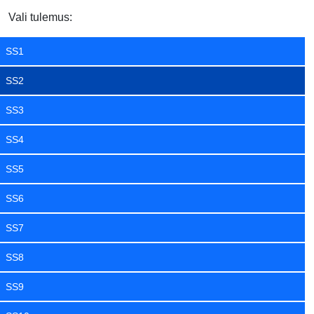
Vali tulemus:
SS1
SS2
SS3
SS4
SS5
SS6
SS7
SS8
SS9