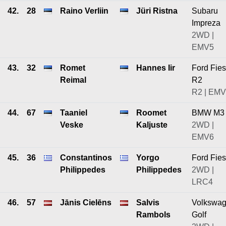
42.
28
Raino Verliin
Jüri Ristna
Subaru
Impreza
2WD |
EMV5
43.
32
Romet
Hannes Iir
Ford Fies
Reimal
R2
R2 | EM
44.
67
Taaniel
Roomet
BMW M3
Veske
Kaljuste
2WD |
EMV6
45.
36
Constantinos
Yorgo
Ford Fies
Philippedes
Philippedes
2WD |
LRC4
46.
57
Jānis Cielēns
Salvis
Volkswa
Rambols
Golf