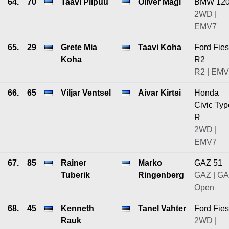
64.
70
Taavi Piipuu
Oliver Mägi
BMW 12
2WD |
EMV7
65.
29
Grete Mia
Taavi Koha
Ford Fies
Koha
R2
R2 | EM
66.
65
Viljar Ventsel
Aivar Kirtsi
Honda
Civic Typ
R
2WD |
EMV7
67.
85
Rainer
Marko
GAZ 51
Tuberik
Ringenberg
GAZ | G
Open
68.
45
Kenneth
Tanel Vahter
Ford Fies
Rauk
2WD |