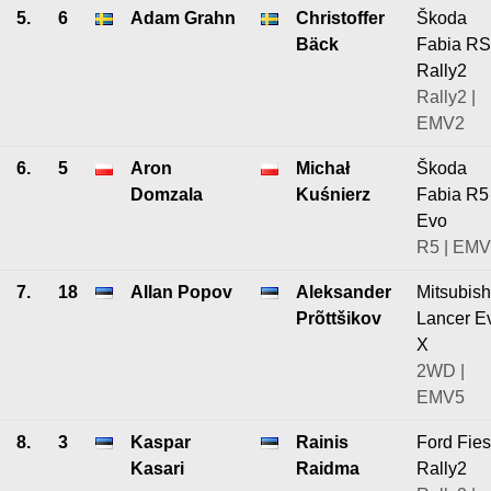
5.
6
Adam Grahn
Christoffer
Škoda
Bäck
Fabia RS
Rally2
Rally2 |
EMV2
6.
5
Aron
Michał
Škoda
Domzala
Kuśnierz
Fabia R5
Evo
R5 | EM
7.
18
Allan Popov
Aleksander
Mitsubish
Prõttšikov
Lancer E
X
2WD |
EMV5
8.
3
Kaspar
Rainis
Ford Fies
Kasari
Raidma
Rally2