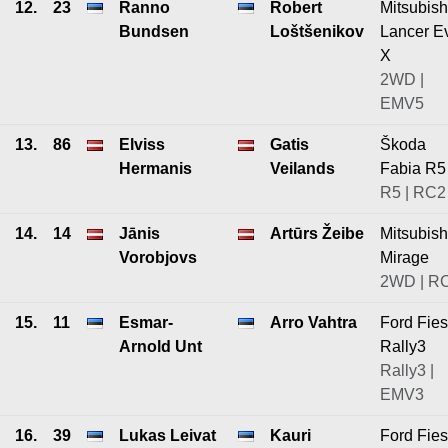
12.
23
Ranno
Robert
Mitsubish
Bundsen
Loštšenikov
Lancer E
X
2WD |
EMV5
13.
86
Elviss
Gatis
Škoda
Hermanis
Veilands
Fabia R5
R5 | RC2
14.
14
Jānis
Artūrs Žeibe
Mitsubish
Vorobjovs
Mirage
2WD | R
15.
11
Esmar-
Arro Vahtra
Ford Fies
Arnold Unt
Rally3
Rally3 |
EMV3
16.
39
Lukas Leivat
Kauri
Ford Fies