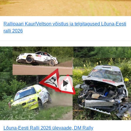
Rallipaari Kaur/Veltson võistlus ja telgitagused Lõuna-Eesti
ralli 2026
Lõuna-Eesti Ralli 2026 ülevaade, DM Rally