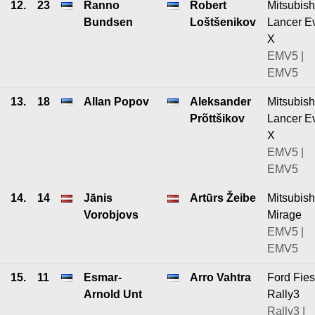
12.
23
Ranno
Robert
Mitsubish
Bundsen
Loštšenikov
Lancer E
X
EMV5 |
EMV5
13.
18
Allan Popov
Aleksander
Mitsubish
Prõttšikov
Lancer E
X
EMV5 |
EMV5
14.
14
Jānis
Artūrs Žeibe
Mitsubish
Vorobjovs
Mirage
EMV5 |
EMV5
15.
11
Esmar-
Arro Vahtra
Ford Fies
Arnold Unt
Rally3
Rally3 |