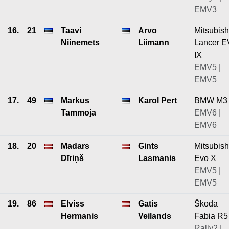
EMV3
16.
21
Taavi
Arvo
Mitsubish
Niinemets
Liimann
Lancer 
IX
EMV5 |
EMV5
17.
49
Markus
Karol Pert
BMW M3
Tammoja
EMV6 |
EMV6
18.
20
Madars
Gints
Mitsubish
Dīriņš
Lasmanis
Evo X
EMV5 |
EMV5
19.
86
Elviss
Gatis
Škoda
Hermanis
Veilands
Fabia R5
Rally2 |