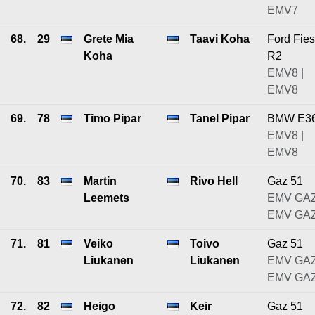
EMV7
68.
29
Grete Mia
Taavi Koha
Ford Fies
Koha
R2
EMV8 |
EMV8
69.
78
Timo Pipar
Tanel Pipar
BMW E3
EMV8 |
EMV8
70.
83
Martin
Rivo Hell
Gaz 51
Leemets
EMV GAZ
EMV GA
71.
81
Veiko
Toivo
Gaz 51
Liukanen
Liukanen
EMV GAZ
EMV GA
72.
82
Heigo
Keir
Gaz 51