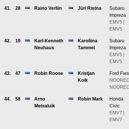
41.
28
Raino Verliin
Jüri Ristna
Subaru
Impreza
EMV5 |
EMV5
42.
19
Karl-Kenneth
Karoliina
Subaru
Neuhaus
Tammel
Impreza
EMV5 |
EMV5
43.
47
Robin Roose
Kristjan
Ford Fies
Koik
NOORED
NOORE
44.
58
Arno
Robin Mark
Honda
Metsaluik
Civic
EMV7 |
EMV7