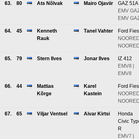
63.
80
Ats Nõlvak
Mairo Ojaviir
GAZ 51A
EMV GAZ
EMV GA
64.
45
Kenneth
Tanel Vahter
Ford Fies
Rauk
NOORED
NOORE
65.
79
Stern Ilves
Jonar Ilves
IZ 412
EMV8 |
EMV8
66.
44
Mattias
Karel
Ford Fies
Kõrge
Kastein
NOORED
NOORE
67.
65
Viljar Ventsel
Aivar Kirtsi
Honda
Civic Typ
R
EMV7 |