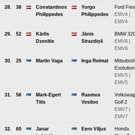
28.
36
Constantinos
Yorgo
Ford Fies
Philippedes
Philippedes
EMV4 |
EMV4
29.
52
Kārlis
Jānis
BMW 32
Dzenītis
Strazdiņš
EMV6 |
EMV6
30.
25
Martin Vaga
Inga Reimal
Mitsubish
Evolution
EMV5 |
EMV5
31.
56
Mark-Egert
Rasmus
Volkswa
Tiits
Vesiloo
Golf 2
EMV7 |
EMV7
32.
60
Janar
Eero Viljus
Honda