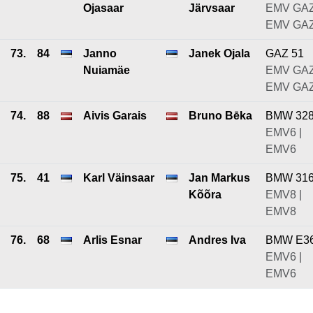
Ojasaar
Järvsaar
EMV GAZ
EMV GA
73.
84
Janno
Janek Ojala
GAZ 51
Nuiamäe
EMV GAZ
EMV GA
74.
88
Aivis Garais
Bruno Bēka
BMW 32
EMV6 |
EMV6
75.
41
Karl Väinsaar
Jan Markus
BMW 31
Kõõra
EMV8 |
EMV8
76.
68
Arlis Esnar
Andres Iva
BMW E3
EMV6 |
EMV6