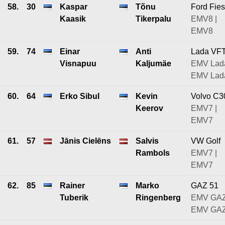
58.
30
Kaspar
Tõnu
Ford Fies
Kaasik
Tikerpalu
EMV8 |
EMV8
59.
74
Einar
Anti
Lada VF
Visnapuu
Kaljumäe
EMV Lada
EMV Lad
60.
64
Erko Sibul
Kevin
Volvo C3
Keerov
EMV7 |
EMV7
61.
57
Jānis Cielēns
Salvis
VW Golf
Rambols
EMV7 |
EMV7
62.
85
Rainer
Marko
GAZ 51
Tuberik
Ringenberg
EMV GAZ
EMV GA