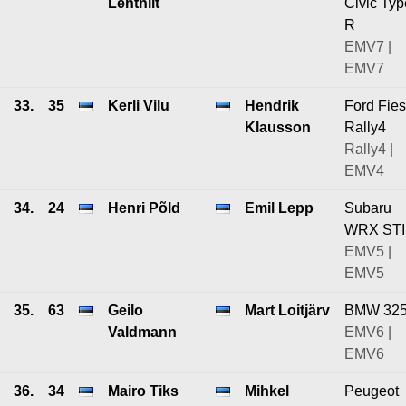
Lehtniit
Civic Typ
R
EMV7 |
EMV7
33.
35
Kerli Vilu
Hendrik
Ford Fies
Klausson
Rally4
Rally4 |
EMV4
34.
24
Henri Põld
Emil Lepp
Subaru
WRX STI
EMV5 |
EMV5
35.
63
Geilo
Mart Loitjärv
BMW 32
Valdmann
EMV6 |
EMV6
36.
34
Mairo Tiks
Mihkel
Peugeot