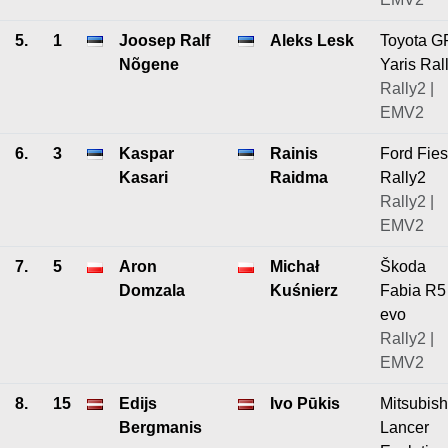
5.
1
Joosep Ralf
Aleks Lesk
Toyota G
Nõgene
Yaris Ral
Rally2 |
EMV2
6.
3
Kaspar
Rainis
Ford Fies
Kasari
Raidma
Rally2
Rally2 |
EMV2
7.
5
Aron
Michał
Škoda
Domzala
Kuśnierz
Fabia R5
evo
Rally2 |
EMV2
8.
15
Edijs
Ivo Pūkis
Mitsubish
Bergmanis
Lancer