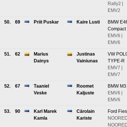
Rally2 |
EMV2
50.
69
Priit Puskar
Kaire Lusti
BMW E4
Compact
EMV6 |
EMV6
51.
62
Marius
Justinas
VW POL
Dainys
Vainiunas
TYPE-R
EMV7 |
EMV7
52.
67
Taaniel
Roomet
BMW M3
Veske
Kaljuste
EMV6 |
EMV6
53.
90
Karl Marek
Cärolain
Ford Fies
Kamla
Kariste
NOORED
NOORE