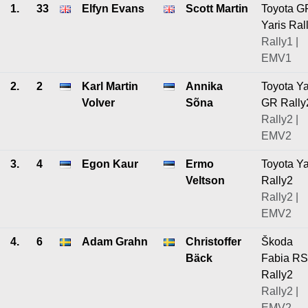
1.
33
Elfyn Evans
Scott Martin
Toyota G
Yaris Ral
Rally1 |
EMV1
2.
2
Karl Martin
Annika
Toyota Ya
Volver
Sõna
GR Rally
Rally2 |
EMV2
3.
4
Egon Kaur
Ermo
Toyota Ya
Veltson
Rally2
Rally2 |
EMV2
4.
6
Adam Grahn
Christoffer
Škoda
Bäck
Fabia RS
Rally2
Rally2 |
EMV2