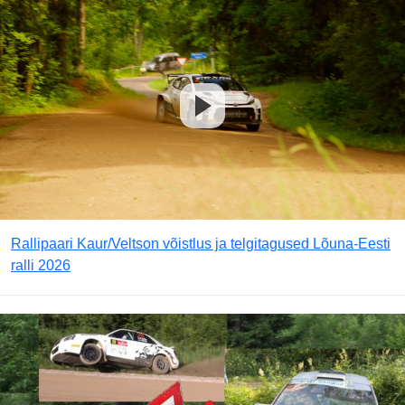
Rallipaari Kaur/Veltson võistlus ja telgitagused Lõuna-Eesti
ralli 2026