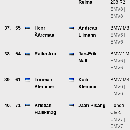
Reimal
208 R2
EMV8 |
EMV8
37.
55
Henri
Andreas
BMW M3
Ääremaa
Liimann
EMV6 |
EMV6
38.
54
Raiko Aru
Jan-Erik
BMW 1M
Mäll
EMV6 |
EMV6
39.
61
Toomas
Kaili
BMW M3
Klemmer
Klemmer
EMV6 |
EMV6
40.
71
Kristian
Jaan Pisang
Honda
Hallikmägi
Civic
EMV7 |
EMV7