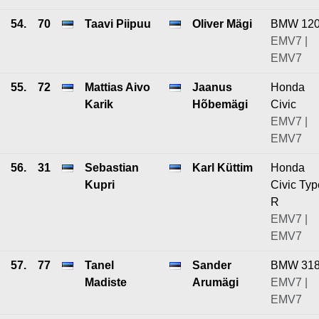
54.
70
Taavi Piipuu
Oliver Mägi
BMW 12
EMV7 |
EMV7
55.
72
Mattias Aivo
Jaanus
Honda
Karik
Hõbemägi
Civic
EMV7 |
EMV7
56.
31
Sebastian
Karl Küttim
Honda
Kupri
Civic Typ
R
EMV7 |
EMV7
57.
77
Tanel
Sander
BMW 318
Madiste
Arumägi
EMV7 |
EMV7