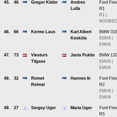
45.
46
Gregor Kiider
Andres
Ford Fies
Lulla
R1
R1 |
NOORE
46.
66
Kermo Laus
Karl Albert
BMW 31
Kesküla
EMV6 |
EMV6
47.
73
Viesturs
Janis Pukits
BMW 12
Tilgass
EMV6 |
EMV6
48.
32
Romet
Hannes Iir
Ford Fies
Reimal
R2
EMV8 |
EMV8
49.
27
Sergey Uger
Maria Uger
Ford Fies
R5