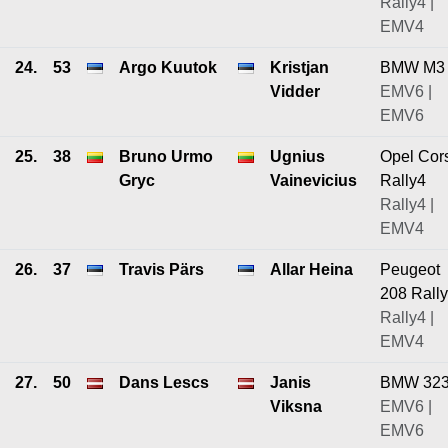
Rally4 |
EMV4
24.
53
Argo Kuutok
Kristjan
BMW M3
Vidder
EMV6 |
EMV6
25.
38
Bruno Urmo
Ugnius
Opel Cor
Gryc
Vainevicius
Rally4
Rally4 |
EMV4
26.
37
Travis Pärs
Allar Heina
Peugeot
208 Rall
Rally4 |
EMV4
27.
50
Dans Lescs
Janis
BMW 32
Viksna
EMV6 |
EMV6