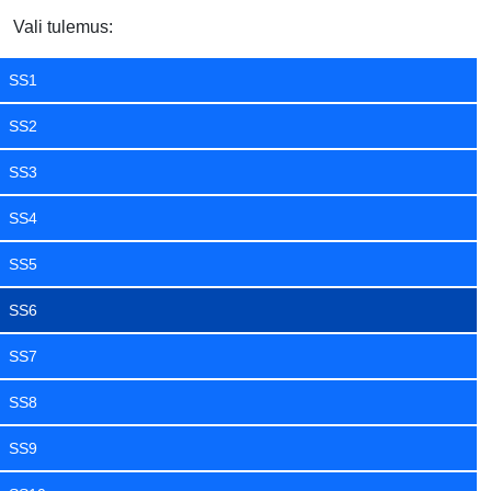
Vali tulemus:
SS1
SS2
SS3
SS4
SS5
SS6
SS7
SS8
SS9