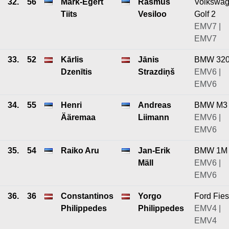
32.
56
Mark-Egert
Rasmus
Volkswa
Tiits
Vesiloo
Golf 2
EMV7 |
EMV7
33.
52
Kārlis
Jānis
BMW 32
Dzenītis
Strazdiņš
EMV6 |
EMV6
34.
55
Henri
Andreas
BMW M3
Ääremaa
Liimann
EMV6 |
EMV6
35.
54
Raiko Aru
Jan-Erik
BMW 1M
Mäll
EMV6 |
EMV6
36.
36
Constantinos
Yorgo
Ford Fies
Philippedes
Philippedes
EMV4 |
EMV4