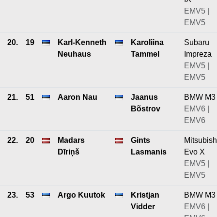
EMV5 |
EMV5
20.
19
Karl-Kenneth
Karoliina
Subaru
Neuhaus
Tammel
Impreza
EMV5 |
EMV5
21.
51
Aaron Nau
Jaanus
BMW M3
Bõstrov
EMV6 |
EMV6
22.
20
Madars
Gints
Mitsubish
Dīriņš
Lasmanis
Evo X
EMV5 |
EMV5
23.
53
Argo Kuutok
Kristjan
BMW M3
Vidder
EMV6 |