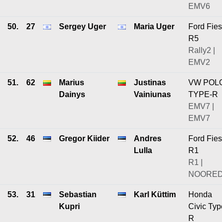
EMV6
50.
27
Sergey Uger
Maria Uger
Ford Fies
R5
Rally2 |
EMV2
51.
62
Marius
Justinas
VW POL
Dainys
Vainiunas
TYPE-R
EMV7 |
EMV7
52.
46
Gregor Kiider
Andres
Ford Fies
Lulla
R1
R1 |
NOORE
53.
31
Sebastian
Karl Küttim
Honda
Kupri
Civic Typ
R