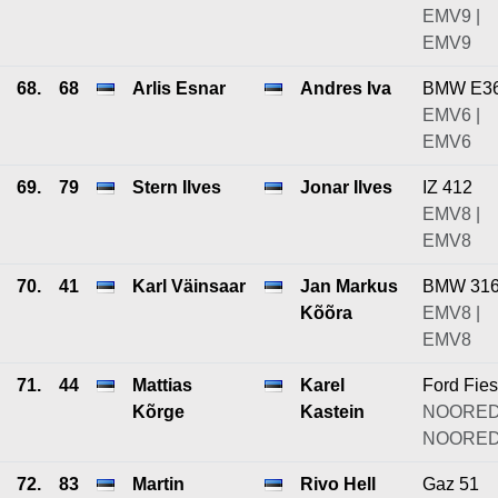
EMV9 |
EMV9
68.
68
Arlis Esnar
Andres Iva
BMW E3
EMV6 |
EMV6
69.
79
Stern Ilves
Jonar Ilves
IZ 412
EMV8 |
EMV8
70.
41
Karl Väinsaar
Jan Markus
BMW 31
Kõõra
EMV8 |
EMV8
71.
44
Mattias
Karel
Ford Fies
Kõrge
Kastein
NOORED
NOORE
72.
83
Martin
Rivo Hell
Gaz 51