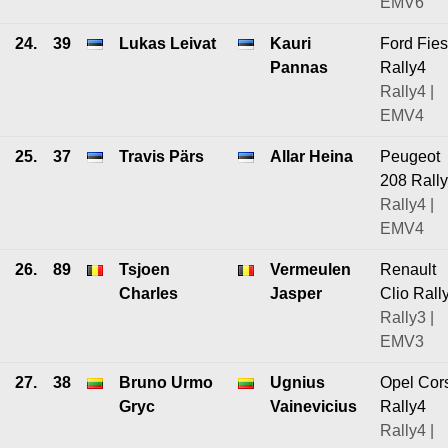
EMV6
24.
39
Lukas Leivat
Kauri
Ford Fies
Pannas
Rally4
Rally4 |
EMV4
25.
37
Travis Pärs
Allar Heina
Peugeot
208 Rall
Rally4 |
EMV4
26.
89
Tsjoen
Vermeulen
Renault
Charles
Jasper
Clio Rall
Rally3 |
EMV3
27.
38
Bruno Urmo
Ugnius
Opel Cor
Gryc
Vainevicius
Rally4
Rally4 |