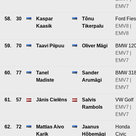
EMV7
58.
30
Kaspar
Tõnu
Ford Fies
Kaasik
Tikerpalu
EMV8 |
EMV8
59.
70
Taavi Piipuu
Oliver Mägi
BMW 12
EMV7 |
EMV7
60.
77
Tanel
Sander
BMW 318
Madiste
Arumägi
EMV7 |
EMV7
61.
57
Jānis Cielēns
Salvis
VW Golf
Rambols
EMV7 |
EMV7
62.
72
Mattias Aivo
Jaanus
Honda
Karik
Hõbemägi
Civic