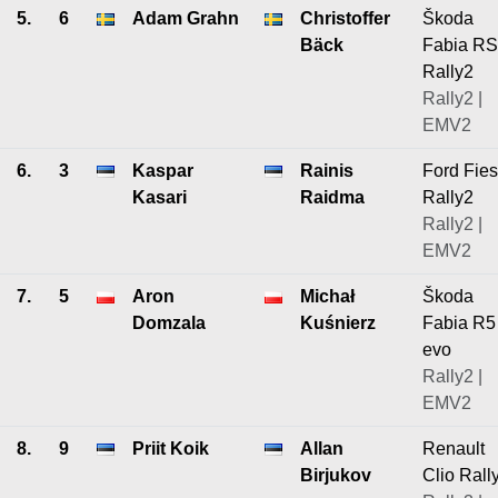
5.
6
Adam Grahn
Christoffer
Škoda
Bäck
Fabia RS
Rally2
Rally2 |
EMV2
6.
3
Kaspar
Rainis
Ford Fies
Kasari
Raidma
Rally2
Rally2 |
EMV2
7.
5
Aron
Michał
Škoda
Domzala
Kuśnierz
Fabia R5
evo
Rally2 |
EMV2
8.
9
Priit Koik
Allan
Renault
Birjukov
Clio Rall