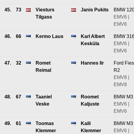
45.
73
Viesturs
Janis Pukits
BMW 12
Tilgass
EMV6 |
EMV6
46.
66
Kermo Laus
Karl Albert
BMW 31
Kesküla
EMV6 |
EMV6
47.
32
Romet
Hannes Iir
Ford Fies
Reimal
R2
EMV8 |
EMV8
48.
67
Taaniel
Roomet
BMW M3
Veske
Kaljuste
EMV6 |
EMV6
49.
61
Toomas
Kaili
BMW M3
Klemmer
Klemmer
EMV6 |