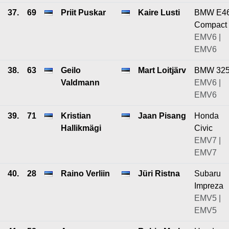
37.
69
Priit Puskar
Kaire Lusti
BMW E4
Compact
EMV6 |
EMV6
38.
63
Geilo
Mart Loitjärv
BMW 32
Valdmann
EMV6 |
EMV6
39.
71
Kristian
Jaan Pisang
Honda
Hallikmägi
Civic
EMV7 |
EMV7
40.
28
Raino Verliin
Jüri Ristna
Subaru
Impreza
EMV5 |
EMV5