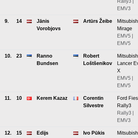
Rally3 |
EMV3
9.
14
Jānis
Artūrs Žeibe
Mitsubish
Vorobjovs
Mirage
EMV5 |
EMV5
10.
23
Ranno
Robert
Mitsubish
Bundsen
Loštšenikov
Lancer E
X
EMV5 |
EMV5
11.
10
Kerem Kazaz
Corentin
Ford Fies
Silvestre
Rally3
Rally3 |
EMV3
12.
15
Edijs
Ivo Pūkis
Mitsubish