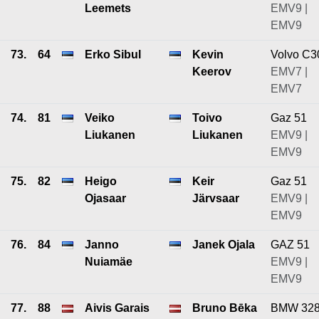
Leemets
EMV9 |
EMV9
73.
64
Erko Sibul
Kevin
Volvo C3
Keerov
EMV7 |
EMV7
74.
81
Veiko
Toivo
Gaz 51
Liukanen
Liukanen
EMV9 |
EMV9
75.
82
Heigo
Keir
Gaz 51
Ojasaar
Järvsaar
EMV9 |
EMV9
76.
84
Janno
Janek Ojala
GAZ 51
Nuiamäe
EMV9 |
EMV9
77.
88
Aivis Garais
Bruno Bēka
BMW 32