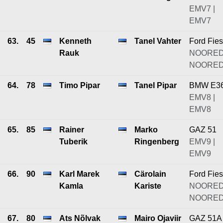
EMV7 |
EMV7
63.
45
Kenneth
Tanel Vahter
Ford Fies
Rauk
NOORED
NOORE
64.
78
Timo Pipar
Tanel Pipar
BMW E3
EMV8 |
EMV8
65.
85
Rainer
Marko
GAZ 51
Tuberik
Ringenberg
EMV9 |
EMV9
66.
90
Karl Marek
Cärolain
Ford Fies
Kamla
Kariste
NOORED
NOORE
67.
80
Ats Nõlvak
Mairo Ojaviir
GAZ 51A