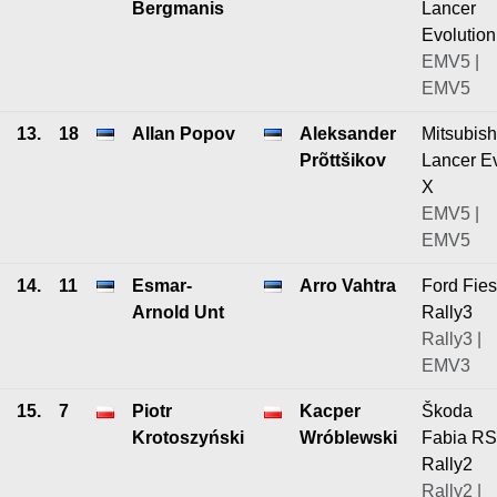
Bergmanis
Lancer
Evolution
EMV5 |
EMV5
13.
18
Allan Popov
Aleksander
Mitsubish
Prõttšikov
Lancer E
X
EMV5 |
EMV5
14.
11
Esmar-
Arro Vahtra
Ford Fies
Arnold Unt
Rally3
Rally3 |
EMV3
15.
7
Piotr
Kacper
Škoda
Krotoszyński
Wróblewski
Fabia RS
Rally2
Rally2 |