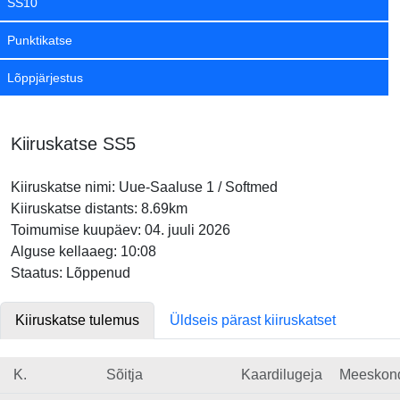
SS10
Punktikatse
Lõppjärjestus
Kiiruskatse SS5
Kiiruskatse nimi: Uue-Saaluse 1 / Softmed
Kiiruskatse distants: 8.69km
Toimumise kuupäev: 04. juuli 2026
Alguse kellaaeg: 10:08
Staatus: Lõppenud
Kiiruskatse tulemus
Üldseis pärast kiiruskatset
K.
Sõitja
Kaardilugeja
Meeskon