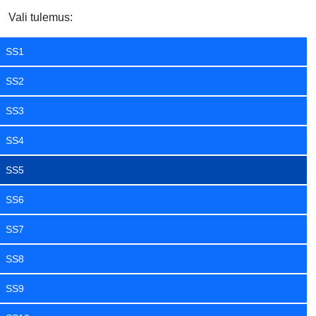
Vali tulemus:
SS1
SS2
SS3
SS4
SS5
SS6
SS7
SS8
SS9