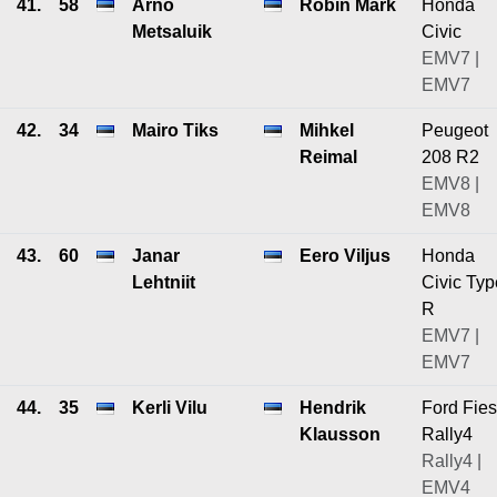
41.
58
Arno
Robin Mark
Honda
Metsaluik
Civic
EMV7 |
EMV7
42.
34
Mairo Tiks
Mihkel
Peugeot
Reimal
208 R2
EMV8 |
EMV8
43.
60
Janar
Eero Viljus
Honda
Lehtniit
Civic Typ
R
EMV7 |
EMV7
44.
35
Kerli Vilu
Hendrik
Ford Fies
Klausson
Rally4
Rally4 |
EMV4