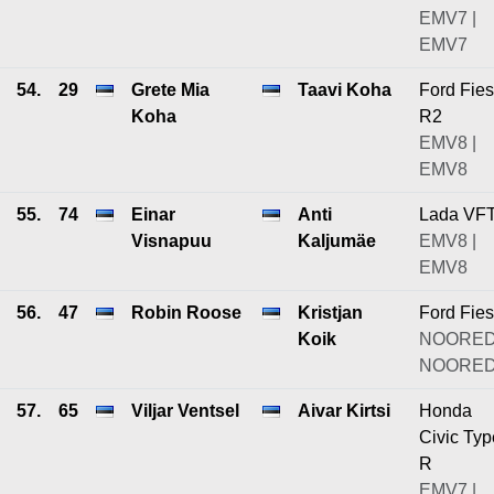
EMV7 |
EMV7
54.
29
Grete Mia
Taavi Koha
Ford Fies
Koha
R2
EMV8 |
EMV8
55.
74
Einar
Anti
Lada VF
Visnapuu
Kaljumäe
EMV8 |
EMV8
56.
47
Robin Roose
Kristjan
Ford Fies
Koik
NOORED
NOORE
57.
65
Viljar Ventsel
Aivar Kirtsi
Honda
Civic Typ
R
EMV7 |