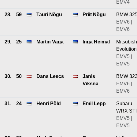
EMV4
28.
59
Tauri Nõgu
Priit Nõgu
BMW 325
EMV6 |
EMV6
29.
25
Martin Vaga
Inga Reimal
Mitsubish
Evolution
EMV5 |
EMV5
30.
50
Dans Lescs
Janis
BMW 32
Viksna
EMV6 |
EMV6
31.
24
Henri Põld
Emil Lepp
Subaru
WRX STI
EMV5 |
EMV5