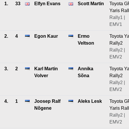
1.
33
Elfyn Evans
Scott Martin
Toyota G
Yaris Ral
Rally1 |
EMV1
2.
4
Egon Kaur
Ermo
Toyota Ya
Veltson
Rally2
Rally2 |
EMV2
3.
2
Karl Martin
Annika
Toyota Ya
Volver
Sõna
Rally2
Rally2 |
EMV2
4.
1
Joosep Ralf
Aleks Lesk
Toyota G
Nõgene
Yaris Ral
Rally2 |
EMV2