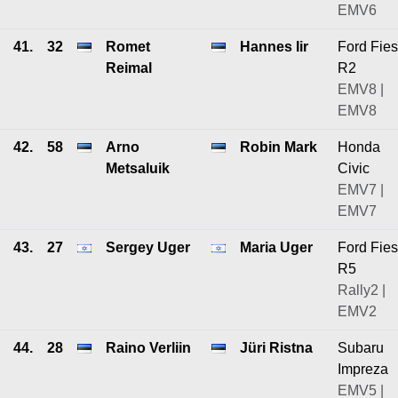
EMV6
41.
32
Romet
Hannes Iir
Ford Fies
Reimal
R2
EMV8 |
EMV8
42.
58
Arno
Robin Mark
Honda
Metsaluik
Civic
EMV7 |
EMV7
43.
27
Sergey Uger
Maria Uger
Ford Fies
R5
Rally2 |
EMV2
44.
28
Raino Verliin
Jüri Ristna
Subaru
Impreza
EMV5 |