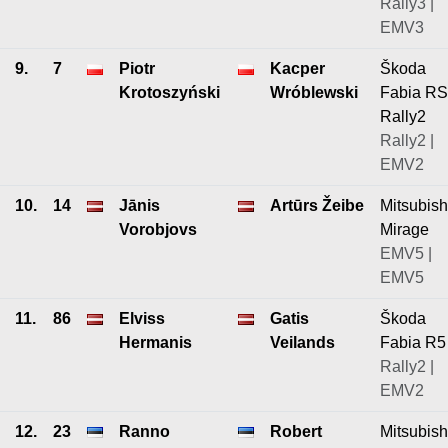
Rally3 |
EMV3
9.
7
Piotr
Kacper
Škoda
Krotoszyński
Wróblewski
Fabia RS
Rally2
Rally2 |
EMV2
10.
14
Jānis
Artūrs Žeibe
Mitsubish
Vorobjovs
Mirage
EMV5 |
EMV5
11.
86
Elviss
Gatis
Škoda
Hermanis
Veilands
Fabia R5
Rally2 |
EMV2
12.
23
Ranno
Robert
Mitsubish