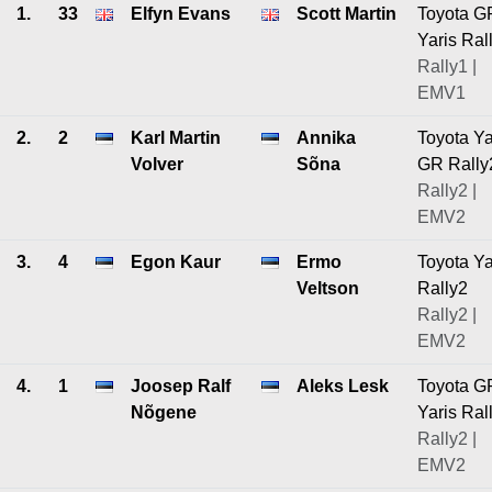
1.
33
Elfyn Evans
Scott Martin
Toyota G
Yaris Ral
Rally1 |
EMV1
2.
2
Karl Martin
Annika
Toyota Ya
Volver
Sõna
GR Rally
Rally2 |
EMV2
3.
4
Egon Kaur
Ermo
Toyota Ya
Veltson
Rally2
Rally2 |
EMV2
4.
1
Joosep Ralf
Aleks Lesk
Toyota G
Nõgene
Yaris Ral
Rally2 |
EMV2