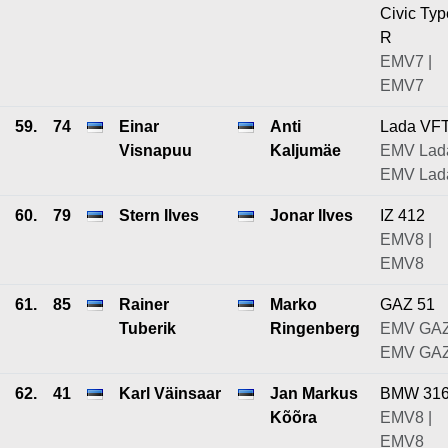
Civic Typ
R
EMV7 |
EMV7
59.
74
Einar
Anti
Lada VF
Visnapuu
Kaljumäe
EMV Lada
EMV Lad
60.
79
Stern Ilves
Jonar Ilves
IZ 412
EMV8 |
EMV8
61.
85
Rainer
Marko
GAZ 51
Tuberik
Ringenberg
EMV GAZ
EMV GA
62.
41
Karl Väinsaar
Jan Markus
BMW 31
Kõõra
EMV8 |
EMV8