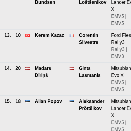
Bundsen
Loštšenikov
Lancer E
X
EMV5 |
EMV5
13.
10
Kerem Kazaz
Corentin
Ford Fies
Silvestre
Rally3
Rally3 |
EMV3
14.
20
Madars
Gints
Mitsubish
Dīriņš
Lasmanis
Evo X
EMV5 |
EMV5
15.
18
Allan Popov
Aleksander
Mitsubish
Prõttšikov
Lancer E
X
EMV5 |
EMV5