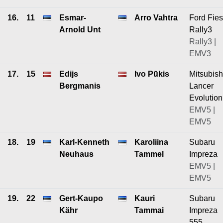
16.
11
Esmar-
Arro Vahtra
Ford Fies
Arnold Unt
Rally3
Rally3 |
EMV3
17.
15
Edijs
Ivo Pūkis
Mitsubish
Bergmanis
Lancer
Evolution
EMV5 |
EMV5
18.
19
Karl-Kenneth
Karoliina
Subaru
Neuhaus
Tammel
Impreza
EMV5 |
EMV5
19.
22
Gert-Kaupo
Kauri
Subaru
Kähr
Tammai
Impreza
555