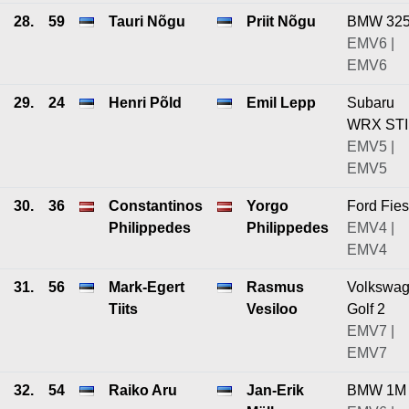
28.
59
Tauri Nõgu
Priit Nõgu
BMW 325
EMV6 |
EMV6
29.
24
Henri Põld
Emil Lepp
Subaru
WRX STI
EMV5 |
EMV5
30.
36
Constantinos
Yorgo
Ford Fies
Philippedes
Philippedes
EMV4 |
EMV4
31.
56
Mark-Egert
Rasmus
Volkswa
Tiits
Vesiloo
Golf 2
EMV7 |
EMV7
32.
54
Raiko Aru
Jan-Erik
BMW 1M