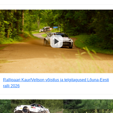
Rallipaari Kaur/Veltson võistlus ja telgitagused Lõuna-Eesti
ralli 2026