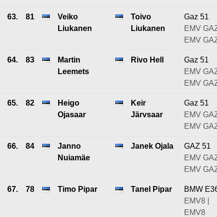
63.
81
Veiko
Toivo
Gaz 51
Liukanen
Liukanen
EMV GAZ
EMV GA
64.
83
Martin
Rivo Hell
Gaz 51
Leemets
EMV GAZ
EMV GA
65.
82
Heigo
Keir
Gaz 51
Ojasaar
Järvsaar
EMV GAZ
EMV GA
66.
84
Janno
Janek Ojala
GAZ 51
Nuiamäe
EMV GAZ
EMV GA
67.
78
Timo Pipar
Tanel Pipar
BMW E3
EMV8 |
EMV8