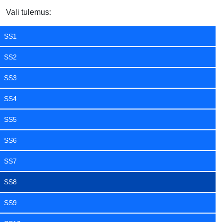
Vali tulemus:
SS1
SS2
SS3
SS4
SS5
SS6
SS7
SS8
SS9