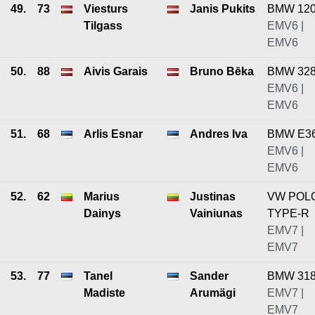
49.
73
Viesturs
Janis Pukits
BMW 12
Tilgass
EMV6 |
EMV6
50.
88
Aivis Garais
Bruno Bēka
BMW 32
EMV6 |
EMV6
51.
68
Arlis Esnar
Andres Iva
BMW E3
EMV6 |
EMV6
52.
62
Marius
Justinas
VW POL
Dainys
Vainiunas
TYPE-R
EMV7 |
EMV7
53.
77
Tanel
Sander
BMW 318
Madiste
Arumägi
EMV7 |
EMV7