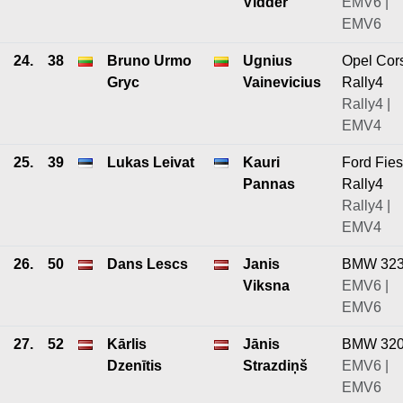
Vidder
EMV6 |
EMV6
24.
38
Bruno Urmo
Ugnius
Opel Cor
Gryc
Vainevicius
Rally4
Rally4 |
EMV4
25.
39
Lukas Leivat
Kauri
Ford Fies
Pannas
Rally4
Rally4 |
EMV4
26.
50
Dans Lescs
Janis
BMW 32
Viksna
EMV6 |
EMV6
27.
52
Kārlis
Jānis
BMW 32
Dzenītis
Strazdiņš
EMV6 |
EMV6