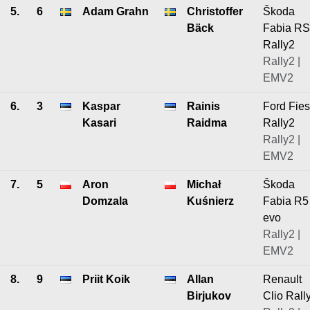
5.
6
Adam Grahn
Christoffer
Škoda
Bäck
Fabia RS
Rally2
Rally2 |
EMV2
6.
3
Kaspar
Rainis
Ford Fies
Kasari
Raidma
Rally2
Rally2 |
EMV2
7.
5
Aron
Michał
Škoda
Domzala
Kuśnierz
Fabia R5
evo
Rally2 |
EMV2
8.
9
Priit Koik
Allan
Renault
Birjukov
Clio Rall