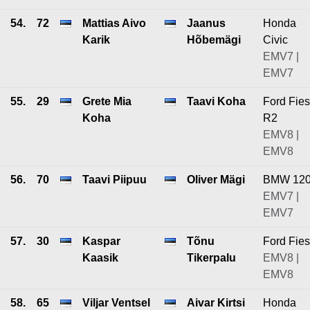
54.
72
Mattias Aivo
Jaanus
Honda
Karik
Hõbemägi
Civic
EMV7 |
EMV7
55.
29
Grete Mia
Taavi Koha
Ford Fies
Koha
R2
EMV8 |
EMV8
56.
70
Taavi Piipuu
Oliver Mägi
BMW 12
EMV7 |
EMV7
57.
30
Kaspar
Tõnu
Ford Fies
Kaasik
Tikerpalu
EMV8 |
EMV8
58.
65
Viljar Ventsel
Aivar Kirtsi
Honda