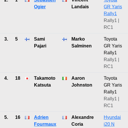
Ogier
Landais
GR Yaris
Rally1
Rally1 |
RC1
3.
5
Sami
Marko
Toyota
Pajari
Salminen
GR Yaris
Rally1
Rally1 |
RC1
4.
18
Takamoto
Aaron
Toyota
Katsuta
Johnston
GR Yaris
Rally1
Rally1 |
RC1
5.
16
Adrien
Alexandre
Hyundai
Fourmaux
Coria
i20 N