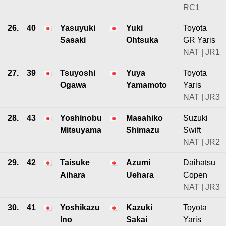
RC1
26.
40
Yasuyuki
Yuki
Toyota
Sasaki
Ohtsuka
GR Yaris
NAT | JR1
27.
39
Tsuyoshi
Yuya
Toyota
Ogawa
Yamamoto
Yaris
NAT | JR3
28.
43
Yoshinobu
Masahiko
Suzuki
Mitsuyama
Shimazu
Swift
NAT | JR2
29.
42
Taisuke
Azumi
Daihatsu
Aihara
Uehara
Copen
NAT | JR3
30.
41
Yoshikazu
Kazuki
Toyota
Ino
Sakai
Yaris