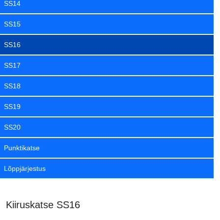
SS14
SS15
SS16
SS17
SS18
SS19
SS20
Punktikatse
Lõppjärjestus
Kiiruskatse SS16