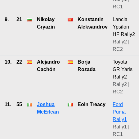
RC1
9.
21
Nikolay
Konstantin
Lancia
Gryazin
Aleksandrov
Ypsilon
HF Rally2
Rally2 |
RC2
10.
22
Alejandro
Borja
Toyota
Cachón
Rozada
GR Yaris
Rally2
Rally2 |
RC2
11.
55
Joshua
Eoin Treacy
Ford
McErlean
Puma
Rally1
Rally1 |
RC1