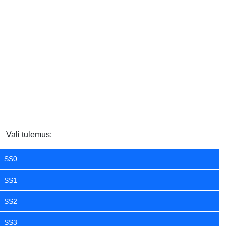
Vali tulemus:
SS0
SS1
SS2
SS3