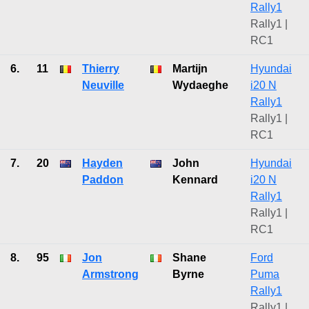
Rally1
Rally1 |
RC1
6.
11
Thierry
Martijn
Hyundai
Neuville
Wydaeghe
i20 N
Rally1
Rally1 |
RC1
7.
20
Hayden
John
Hyundai
Paddon
Kennard
i20 N
Rally1
Rally1 |
RC1
8.
95
Jon
Shane
Ford
Armstrong
Byrne
Puma
Rally1
Rally1 |