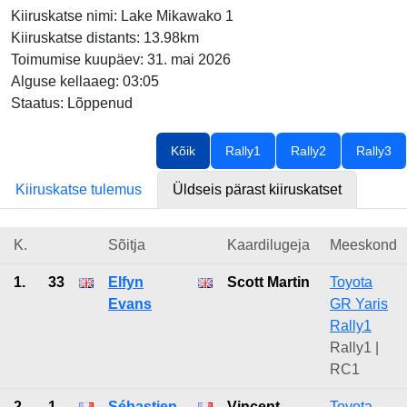
Kiiruskatse nimi: Lake Mikawako 1
Kiiruskatse distants: 13.98km
Toimumise kuupäev: 31. mai 2026
Alguse kellaaeg: 03:05
Staatus: Lõppenud
Kõik
Rally1
Rally2
Rally3
Kiiruskatse tulemus
Üldseis pärast kiiruskatset
K.
Sõitja
Kaardilugeja
Meeskond
1.
33
Elfyn
Scott Martin
Toyota
Evans
GR Yaris
Rally1
Rally1 |
RC1
2.
1
Sébastien
Vincent
Toyota