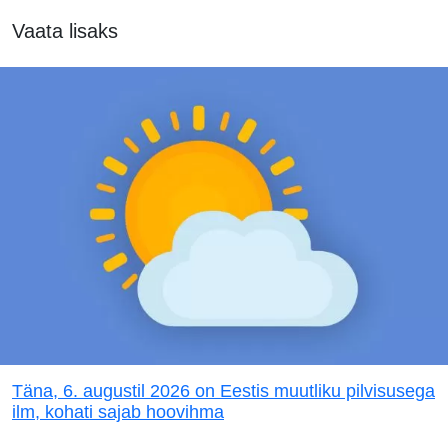
Vaata lisaks
Täna, 6. augustil 2026 on Eestis muutliku pilvisusega
ilm, kohati sajab hoovihma