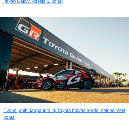
jätkab Rally2 klassis 5. kohal
Evans juhib Jaapani rallit, Toyota hõivas reedel neli esimest
kohta