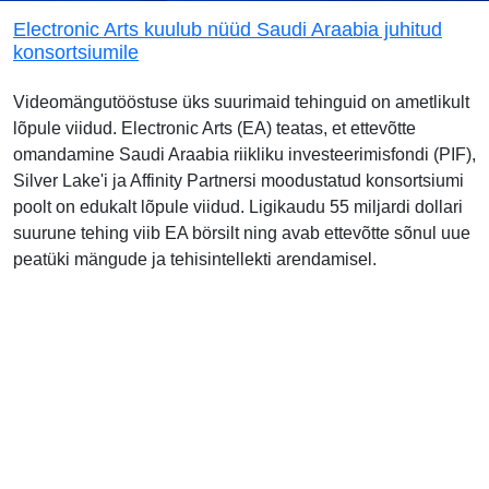
Electronic Arts kuulub nüüd Saudi Araabia juhitud
konsortsiumile
Videomängutööstuse üks suurimaid tehinguid on ametlikult
lõpule viidud. Electronic Arts (EA) teatas, et ettevõtte
omandamine Saudi Araabia riikliku investeerimisfondi (PIF),
Silver Lake'i ja Affinity Partnersi moodustatud konsortsiumi
poolt on edukalt lõpule viidud. Ligikaudu 55 miljardi dollari
suurune tehing viib EA börsilt ning avab ettevõtte sõnul uue
peatüki mängude ja tehisintellekti arendamisel.