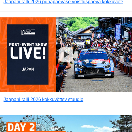
Jaapani ralli 2026 pühapäevase võistluspäeva kokkuvõte
Jaapani ralli 2026 kokkuvõttev stuudio