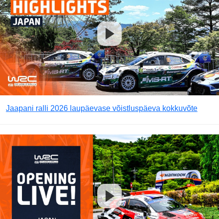
Jaapani ralli 2026 laupäevase võistluspäeva kokkuvõte