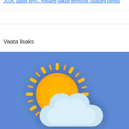
2026. aasta WRC hooaeg jätkub tehnilise Jaapani ralliga
Vaata lisaks