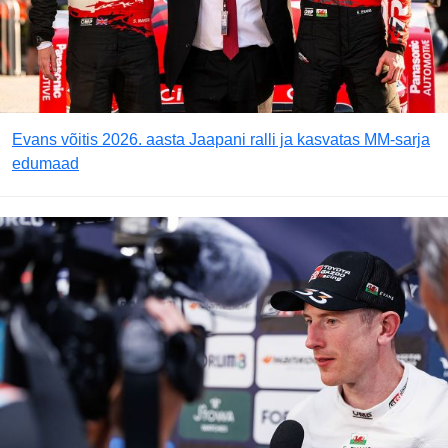
Evans võitis 2026. aasta Jaapani ralli ja kasvatas MM-sarja
edumaad