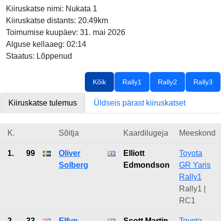
Kiiruskatse nimi: Nukata 1
Kiiruskatse distants: 20.49km
Toimumise kuupäev: 31. mai 2026
Alguse kellaaeg: 02:14
Staatus: Lõppenud
Kõik
Rally1
Rally2
Rally3
Kiiruskatse tulemus
Üldseis pärast kiiruskatset
K.
Sõitja
Kaardilugeja
Meeskond
1.
99
Oliver
Elliott
Toyota
Solberg
Edmondson
GR Yaris
Rally1
Rally1 |
RC1
2.
33
Elfyn
Scott Martin
Toyota