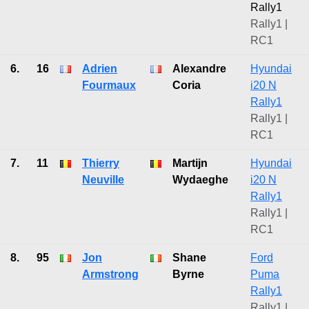
Rally1
Rally1 |
RC1
6.
16
Adrien
Alexandre
Hyundai
Fourmaux
Coria
i20 N
Rally1
Rally1 |
RC1
7.
11
Thierry
Martijn
Hyundai
Neuville
Wydaeghe
i20 N
Rally1
Rally1 |
RC1
8.
95
Jon
Shane
Ford
Armstrong
Byrne
Puma
Rally1
Rally1 |