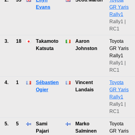
Evans
GR Yaris
Rally1
Rally1 |
RC1
3.
18
Takamoto
Aaron
Toyota
Katsuta
Johnston
GR Yaris
Rally1
Rally1 |
RC1
4.
1
Sébastien
Vincent
Toyota
Ogier
Landais
GR Yaris
Rally1
Rally1 |
RC1
5.
5
Sami
Marko
Toyota
Pajari
Salminen
GR Yaris