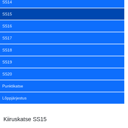
SS14
SS15
SS16
SS17
SS18
SS19
SS20
Punktikatse
Lõppjärjestus
Kiiruskatse SS15