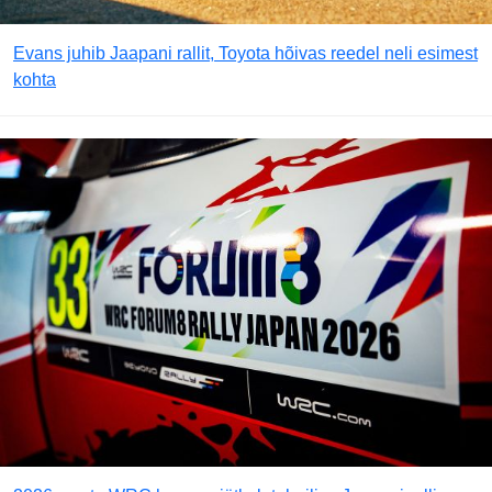
Evans juhib Jaapani rallit, Toyota hõivas reedel neli esimest
kohta