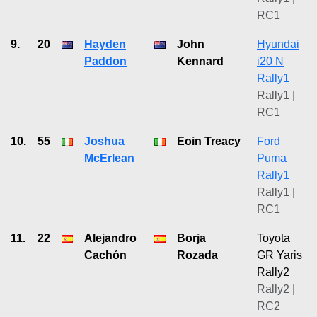
RC1
9.
20
Hayden
John
Hyundai
Paddon
Kennard
i20 N
Rally1
Rally1 |
RC1
10.
55
Joshua
Eoin Treacy
Ford
McErlean
Puma
Rally1
Rally1 |
RC1
11.
22
Alejandro
Borja
Toyota
Cachón
Rozada
GR Yaris
Rally2
Rally2 |
RC2