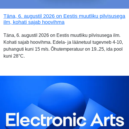
Täna, 6. augustil 2026 on Eestis muutliku pilvisusega
ilm, kohati sajab hoovihma
Täna, 6. augustil 2026 on Eestis muutliku pilvisusega ilm.
Kohati sajab hoovihma. Edela- ja läänetuul tugevneb 4-10,
puhanguti kuni 15 m/s. Õhutemperatuur on 19..25, ida pool
kuni 28°C.