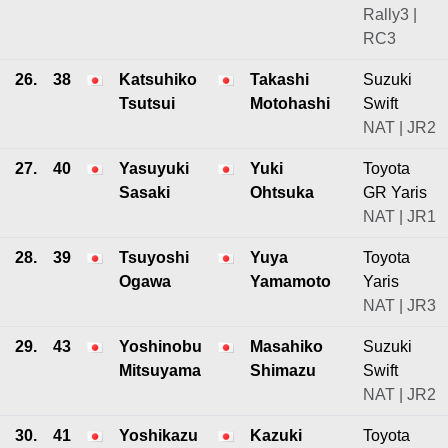
Rally3 |
RC3
26.
38
Katsuhiko
Takashi
Suzuki
Tsutsui
Motohashi
Swift
NAT | JR2
27.
40
Yasuyuki
Yuki
Toyota
Sasaki
Ohtsuka
GR Yaris
NAT | JR1
28.
39
Tsuyoshi
Yuya
Toyota
Ogawa
Yamamoto
Yaris
NAT | JR3
29.
43
Yoshinobu
Masahiko
Suzuki
Mitsuyama
Shimazu
Swift
NAT | JR2
30.
41
Yoshikazu
Kazuki
Toyota