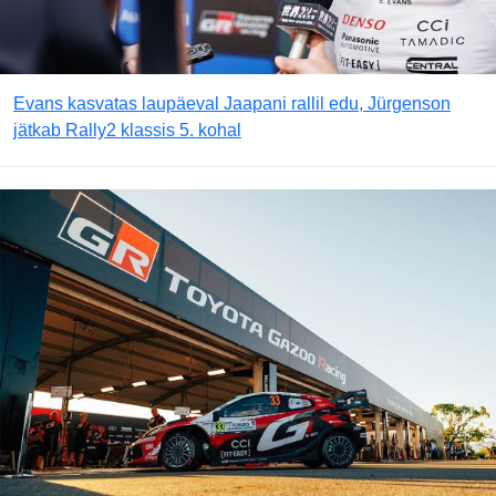
Evans kasvatas laupäeval Jaapani rallil edu, Jürgenson
jätkab Rally2 klassis 5. kohal