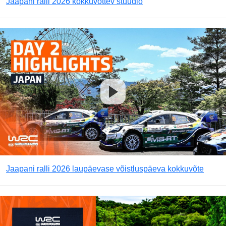
Jaapani ralli 2026 kokkuvõttev stuudio
Jaapani ralli 2026 laupäevase võistluspäeva kokkuvõte