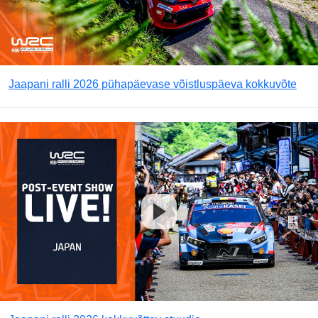
Jaapani ralli 2026 pühapäevase võistluspäeva kokkuvõte