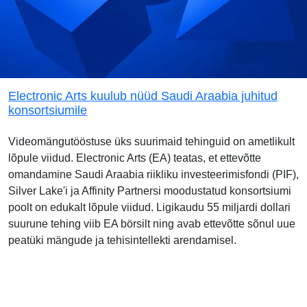
Electronic Arts kuulub nüüd Saudi Araabia juhitud
konsortsiumile
Videomängutööstuse üks suurimaid tehinguid on ametlikult
lõpule viidud. Electronic Arts (EA) teatas, et ettevõtte
omandamine Saudi Araabia riikliku investeerimisfondi (PIF),
Silver Lake'i ja Affinity Partnersi moodustatud konsortsiumi
poolt on edukalt lõpule viidud. Ligikaudu 55 miljardi dollari
suurune tehing viib EA börsilt ning avab ettevõtte sõnul uue
peatüki mängude ja tehisintellekti arendamisel.