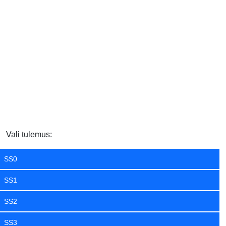
Vali tulemus:
SS0
SS1
SS2
SS3