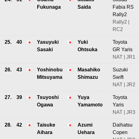
Fukunaga
Saida
Fabia RS
Rally2
Rally2 |
RC2
25.
40
Yasuyuki
Yuki
Toyota
Sasaki
Ohtsuka
GR Yaris
NAT | JR1
26.
43
Yoshinobu
Masahiko
Suzuki
Mitsuyama
Shimazu
Swift
NAT | JR2
27.
39
Tsuyoshi
Yuya
Toyota
Ogawa
Yamamoto
Yaris
NAT | JR3
28.
42
Taisuke
Azumi
Daihatsu
Aihara
Uehara
Copen