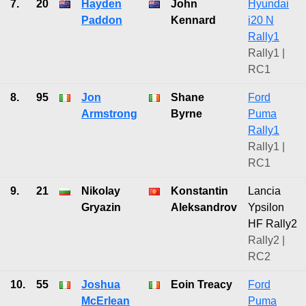
7.
20
Hayden
John
Hyundai
Paddon
Kennard
i20 N
Rally1
Rally1 |
RC1
8.
95
Jon
Shane
Ford
Armstrong
Byrne
Puma
Rally1
Rally1 |
RC1
9.
21
Nikolay
Konstantin
Lancia
Gryazin
Aleksandrov
Ypsilon
HF Rally2
Rally2 |
RC2
10.
55
Joshua
Eoin Treacy
Ford
McErlean
Puma