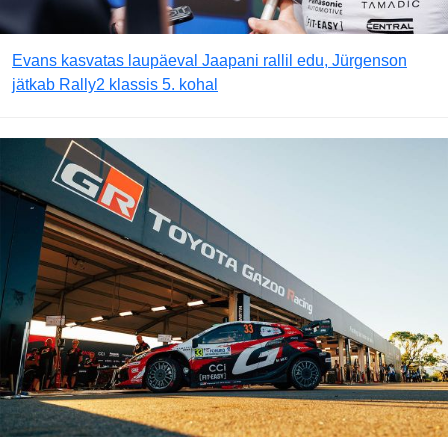
Evans kasvatas laupäeval Jaapani rallil edu, Jürgenson
jätkab Rally2 klassis 5. kohal