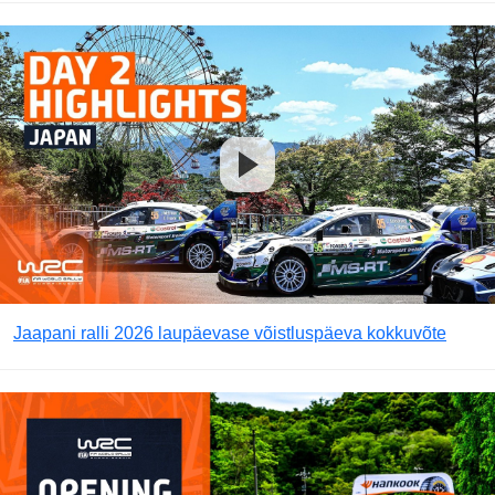
Jaapani ralli 2026 laupäevase võistluspäeva kokkuvõte