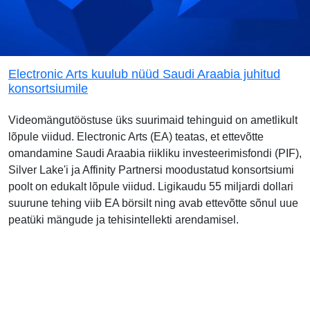
Electronic Arts kuulub nüüd Saudi Araabia juhitud
konsortsiumile
Videomängutööstuse üks suurimaid tehinguid on ametlikult
lõpule viidud. Electronic Arts (EA) teatas, et ettevõtte
omandamine Saudi Araabia riikliku investeerimisfondi (PIF),
Silver Lake'i ja Affinity Partnersi moodustatud konsortsiumi
poolt on edukalt lõpule viidud. Ligikaudu 55 miljardi dollari
suurune tehing viib EA börsilt ning avab ettevõtte sõnul uue
peatüki mängude ja tehisintellekti arendamisel.