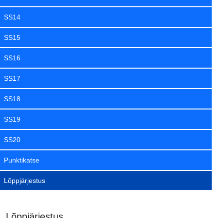
SS14
SS15
SS16
SS17
SS18
SS19
SS20
Punktikatse
Lõppjärjestus
Lõppjärjestus