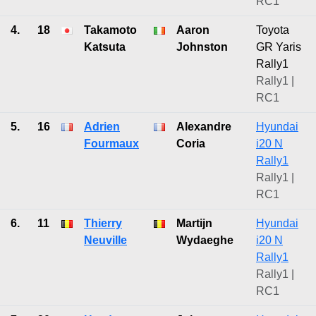
RC1
4.
18
Takamoto
Aaron
Toyota
Katsuta
Johnston
GR Yaris
Rally1
Rally1 |
RC1
5.
16
Adrien
Alexandre
Hyundai
Fourmaux
Coria
i20 N
Rally1
Rally1 |
RC1
6.
11
Thierry
Martijn
Hyundai
Neuville
Wydaeghe
i20 N
Rally1
Rally1 |
RC1