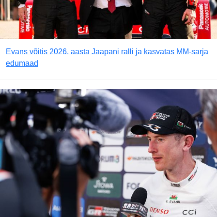
Evans võitis 2026. aasta Jaapani ralli ja kasvatas MM-sarja
edumaad