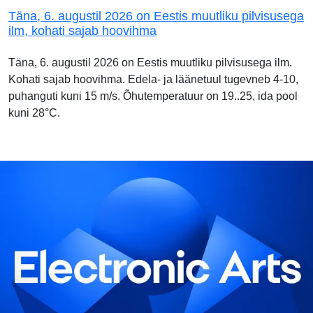
Täna, 6. augustil 2026 on Eestis muutliku pilvisusega
ilm, kohati sajab hoovihma
Täna, 6. augustil 2026 on Eestis muutliku pilvisusega ilm.
Kohati sajab hoovihma. Edela- ja läänetuul tugevneb 4-10,
puhanguti kuni 15 m/s. Õhutemperatuur on 19..25, ida pool
kuni 28°C.