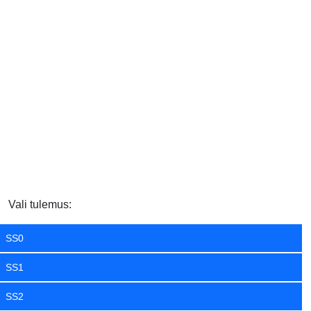
Vali tulemus:
SS0
SS1
SS2