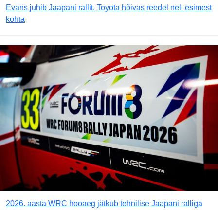
Evans juhib Jaapani rallit, Toyota hõivas reedel neli esimest
kohta
2026. aasta WRC hooaeg jätkub tehnilise Jaapani ralliga