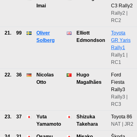
Imai
C3 Rally2
Rally2 |
RC2
21.
99
Oliver
Elliott
Toyota
Solberg
Edmondson
GR Yaris
Rally1
Rally1 |
RC1
22.
36
Nicolas
Hugo
Ford
Otto
Magalhães
Fiesta
Rally3
Rally3 |
RC3
23.
37
Yuta
Shizuka
Toyota 86
Yamamoto
Takehara
NAT | JR2
24.
31
Osamu
Misako
Škoda