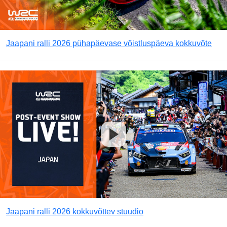
Jaapani ralli 2026 pühapäevase võistluspäeva kokkuvõte
Jaapani ralli 2026 kokkuvõttev stuudio