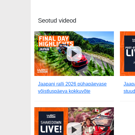
Seotud videod
Jaapani ralli 2026 pühapäevase
Jaapa
võistluspäeva kokkuvõte
stuud