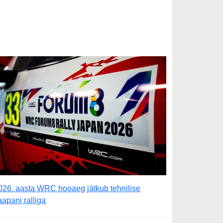
026. aasta WRC hooaeg jätkub tehnilise
aapani ralliga