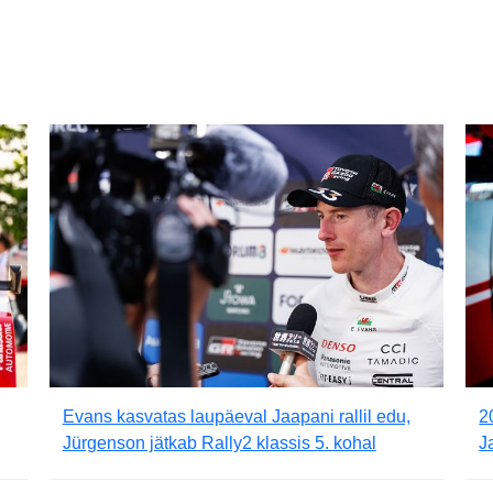
Evans kasvatas laupäeval Jaapani rallil edu,
2
Jürgenson jätkab Rally2 klassis 5. kohal
J