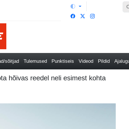
/sõitjad
Tulemused
Punktiseis
Videod
Pildid
Ajalu
ota hõivas reedel neli esimest kohta