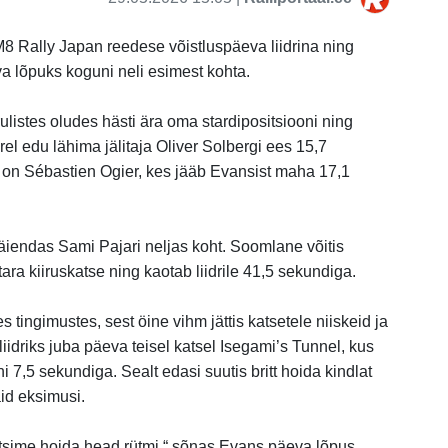
 Rally Japan reedese võistluspäeva liidrina ning
va lõpuks koguni neli esimest kohta.
ulistes oludes hästi ära oma stardipositsiooni ning
rel edu lähima jälitaja Oliver Solbergi ees 15,7
 on Sébastien Ogier, kes jääb Evansist maha 17,1
iendas Sami Pajari neljas koht. Soomlane võitis
ara kiiruskatse ning kaotab liidrile 41,5 sekundiga.
es tingimustes, sest öine vihm jättis katsetele niiskeid ja
liidriks juba päeva teisel katsel Isegami’s Tunnel, kus
 7,5 sekundiga. Sealt edasi suutis britt hoida kindlat
id eksimusi.
tsime hoida head rütmi,“ sõnas Evans päeva lõpus.