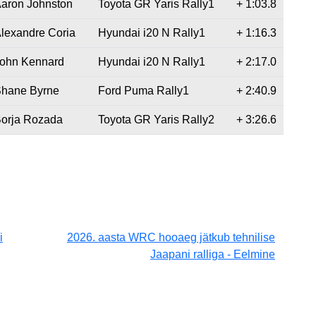
aron Johnston
Toyota GR Yaris Rally1
+ 1:03.8
lexandre Coria
Hyundai i20 N Rally1
+ 1:16.3
ohn Kennard
Hyundai i20 N Rally1
+ 2:17.0
hane Byrne
Ford Puma Rally1
+ 2:40.9
orja Rozada
Toyota GR Yaris Rally2
+ 3:26.6
i
2026. aasta WRC hooaeg jätkub tehnilise
Jaapani ralliga - Eelmine