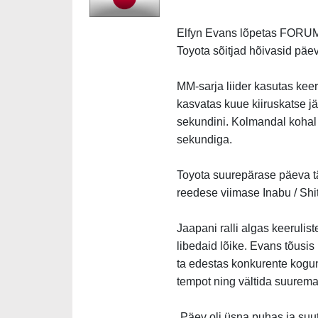
Elfyn Evans lõpetas FORUM8
Toyota sõitjad hõivasid päe
MM-sarja liider kasutas keer
kasvatas kuue kiiruskatse jä
sekundini. Kolmandal kohal
sekundiga.
Toyota suurepärase päeva tä
reedese viimase Inabu / Shit
Jaapani ralli algas keerulist
libedaid lõike. Evans tõusis 
ta edestas konkurente koguni
tempot ning vältida suurema
„Päev oli üsna puhas ja suu