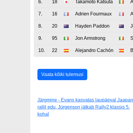
6.
18
Takamoto Katsuta
A
7.
16
Adrien Fourmaux
A
8.
20
Hayden Paddon
J
9.
95
Jon Armstrong
S
10.
22
Alejandro Cachón
B
Vaata kõiki tulemusi
Järgmine - Evans kasvatas laupäeval Jaapan
rallil edu, Jürgenson jätkab Rally2 klassis 5.
kohal