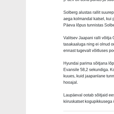
Solberg alustas rallit suure
aega kolmandal katsel, kui 
Päeva lõpus tunnistas Solbe
Valitsev Jaapani ralli võitj
tasakaaluga ning ei olnud o
ennast tugevalt võitluses p
Hyundai parima sõitjana lõp
Evansile 58,2 sekundiga. Ko
kuues, kuid jaapanlane tunn
hooajal.
Laupäeval ootab sõitjaid ees
kiiruskatset kogupikkusega ü