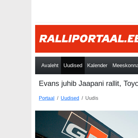
Avaleht
Uudised
Kalender
Meeskonnad
Evans juhib Jaapani rallit, Toy
Portaal
Uudised
Uudis