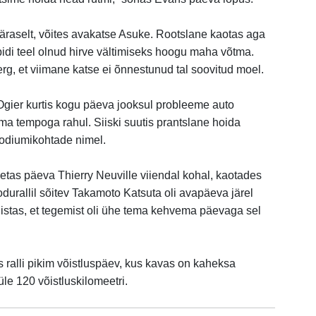
päraselt, võites avakatse Asuke. Rootslane kaotas aga
pidi teel olnud hirve vältimiseks hoogu maha võtma.
rg, et viimane katse ei õnnestunud tal soovitud moel.
a Ogier kurtis kogu päeva jooksul probleeme auto
ma tempoga rahul. Siiski suutis prantslane hoida
oodiumikohtade nimel.
etas päeva Thierry Neuville viiendal kohal, kaotades
durallil sõitev Takamoto Katsuta oli avapäeva järel
istas, et tegemist oli ühe tema kehvema päevaga sel
 ralli pikim võistluspäev, kus kavas on kaheksa
le 120 võistluskilomeetri.