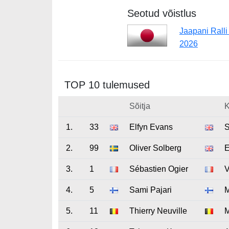
Seotud võistlus
Jaapani Rall
2026
TOP 10 tulemused
Sõitja
K
1.
33
Elfyn Evans
S
2.
99
Oliver Solberg
E
3.
1
Sébastien Ogier
V
4.
5
Sami Pajari
M
5.
11
Thierry Neuville
M