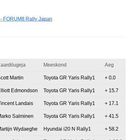
i - FORUM8 Rally Japan
aardilugeja
Meeskond
Aeg
cott Martin
Toyota GR Yaris Rally1
+ 0.0
lliott Edmondson
Toyota GR Yaris Rally1
+ 15.7
incent Landais
Toyota GR Yaris Rally1
+ 17.1
arko Salminen
Toyota GR Yaris Rally1
+ 41.5
artijn Wydaeghe
Hyundai i20 N Rally1
+ 58.2