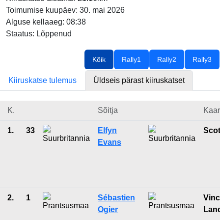
Toimumise kuupäev: 30. mai 2026
Alguse kellaaeg: 08:38
Staatus: Lõppenud
Kõik
Rally1
Rally2
Rally3
Kiiruskatse tulemus
Üldseis pärast kiiruskatset
K.
Sõitja
Kaar
1.
33
Elfyn
Scot
Evans
2.
1
Sébastien
Vinc
Ogier
Lan