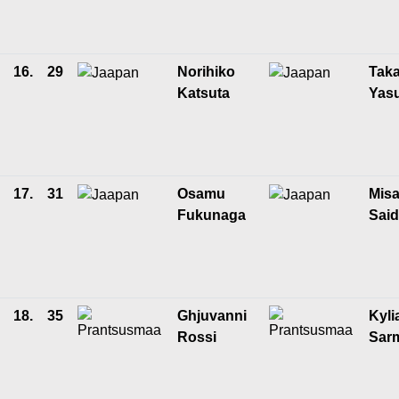
16.
29
Norihiko
Taka
Katsuta
Yasu
17.
31
Osamu
Mis
Fukunaga
Sai
18.
35
Ghjuvanni
Kyli
Rossi
Sar