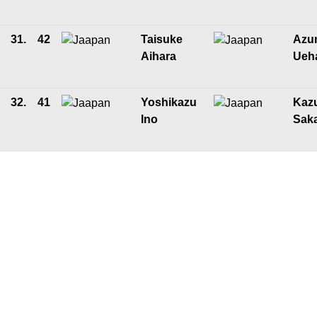
31.
42
Taisuke
Azu
Aihara
Ueh
32.
41
Yoshikazu
Kaz
Ino
Saka