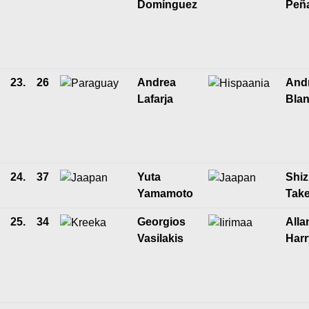
Domínguez
Peñ
23.
26
Andrea
And
Lafarja
Bla
24.
37
Yuta
Shi
Yamamoto
Tak
25.
34
Georgios
Alla
Vasilakis
Har