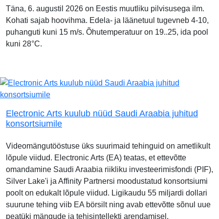
Täna, 6. augustil 2026 on Eestis muutliku pilvisusega ilm.
Kohati sajab hoovihma. Edela- ja läänetuul tugevneb 4-10,
puhanguti kuni 15 m/s. Õhutemperatuur on 19..25, ida pool
kuni 28°C.
Electronic Arts kuulub nüüd Saudi Araabia juhitud
konsortsiumile
Videomängutööstuse üks suurimaid tehinguid on ametlikult
lõpule viidud. Electronic Arts (EA) teatas, et ettevõtte
omandamine Saudi Araabia riikliku investeerimisfondi (PIF),
Silver Lake'i ja Affinity Partnersi moodustatud konsortsiumi
poolt on edukalt lõpule viidud. Ligikaudu 55 miljardi dollari
suurune tehing viib EA börsilt ning avab ettevõtte sõnul uue
peatüki mängude ja tehisintellekti arendamisel.