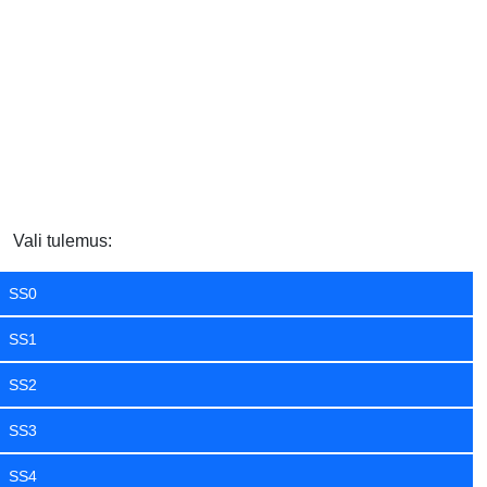
Vali tulemus:
SS0
SS1
SS2
SS3
SS4