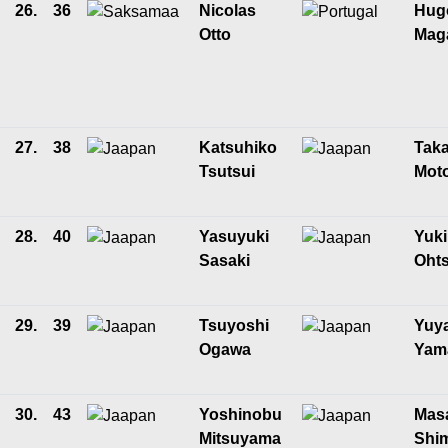
26.
36
Nicolas
Hug
Otto
Mag
27.
38
Katsuhiko
Taka
Tsutsui
Mot
28.
40
Yasuyuki
Yuki
Sasaki
Oht
29.
39
Tsuyoshi
Yuy
Ogawa
Yam
30.
43
Yoshinobu
Mas
Mitsuyama
Shi