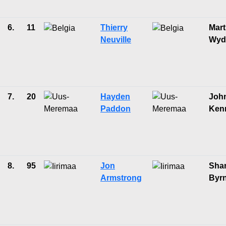
6.
11
Thierry
Mart
Neuville
Wyd
7.
20
Hayden
Joh
Paddon
Ken
8.
95
Jon
Sha
Armstrong
Byr