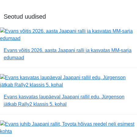
Seotud uudised
Evans võitis 2026. aasta Jaapani ralli ja kasvatas MM-sarja
edumaad
Evans kasvatas laupäeval Jaapani rallil edu, Jürgenson
jätkab Rally2 klassis 5. kohal