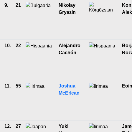
9.
21
Nikolay
Kons
Gryazin
Ale
10.
22
Alejandro
Borj
Cachón
Roz
11.
55
Joshua
Eoin
McErlean
12.
27
Yuki
Jam