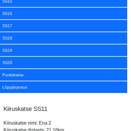
SS15
SS16
SS17
SS18
SS19
SS20
Punktikatse
Lõppjärjestus
Kiiruskatse SS11
Kiiruskatse nimi: Ena 2
Kiiruskatse distants: 21.16km