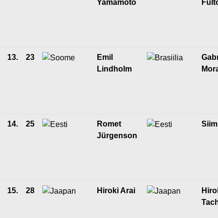
Yamamoto
Fult
13.
23
Emil
Gabr
Lindholm
Mor
14.
25
Romet
Siim
Jürgenson
15.
28
Hiroki Arai
Hiro
Tach