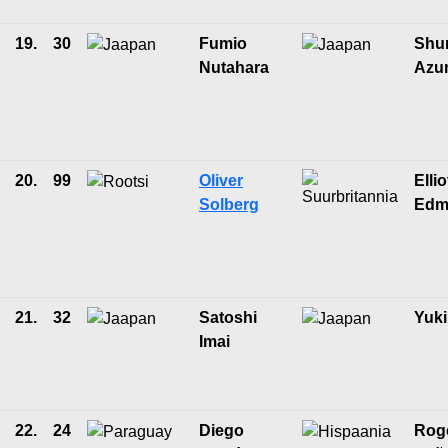
19.
30
Fumio
Shu
Nutahara
Azu
20.
99
Oliver
Ellio
Solberg
Edm
21.
32
Satoshi
Yuk
Imai
22.
24
Diego
Roge