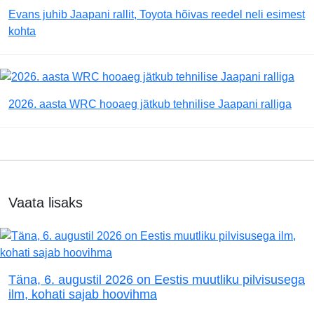
Evans juhib Jaapani rallit, Toyota hõivas reedel neli esimest
kohta
2026. aasta WRC hooaeg jätkub tehnilise Jaapani ralliga
Vaata lisaks
Täna, 6. augustil 2026 on Eestis muutliku pilvisusega
ilm, kohati sajab hoovihma