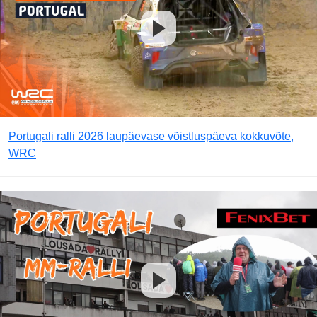
Portugali ralli 2026 laupäevase võistluspäeva kokkuvõte,
WRC