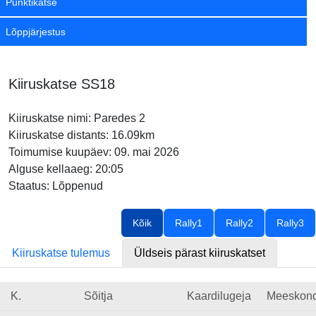
Punktikatse
Lõppjärjestus
Kiiruskatse SS18
Kiiruskatse nimi: Paredes 2
Kiiruskatse distants: 16.09km
Toimumise kuupäev: 09. mai 2026
Alguse kellaaeg: 20:05
Staatus: Lõppenud
Kõik
Rally1
Rally2
Rally3
Kiiruskatse tulemus
Üldseis pärast kiiruskatset
K.
Sõitja
Kaardilugeja
Meeskon