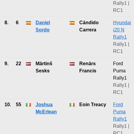
Rally1 |
RC1
8.
6
Daniel
Cándido
Hyundai
Sordo
Carrera
i20 N
Rally1
Rally1 |
RC1
9.
22
Mārtinš
Renārs
Ford
Sesks
Francis
Puma
Rally1
Rally1 |
RC1
10.
55
Joshua
Eoin Treacy
Ford
McErlean
Puma
Rally1
Rally1 |
RC1