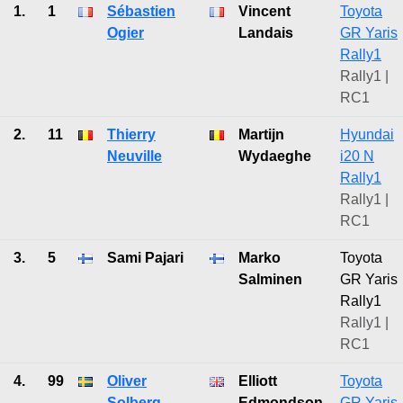
1.
1
Sébastien
Vincent
Toyota
Ogier
Landais
GR Yaris
Rally1
Rally1 |
RC1
2.
11
Thierry
Martijn
Hyundai
Neuville
Wydaeghe
i20 N
Rally1
Rally1 |
RC1
3.
5
Sami Pajari
Marko
Toyota
Salminen
GR Yaris
Rally1
Rally1 |
RC1
4.
99
Oliver
Elliott
Toyota
Solberg
Edmondson
GR Yaris