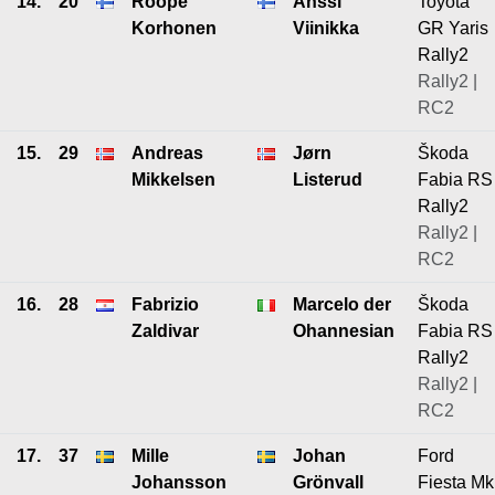
14.
20
Roope
Anssi
Toyota
Korhonen
Viinikka
GR Yaris
Rally2
Rally2 |
RC2
15.
29
Andreas
Jørn
Škoda
Mikkelsen
Listerud
Fabia RS
Rally2
Rally2 |
RC2
16.
28
Fabrizio
Marcelo der
Škoda
Zaldivar
Ohannesian
Fabia RS
Rally2
Rally2 |
RC2
17.
37
Mille
Johan
Ford
Johansson
Grönvall
Fiesta Mk