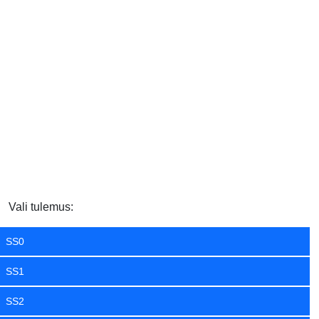
Vali tulemus:
SS0
SS1
SS2