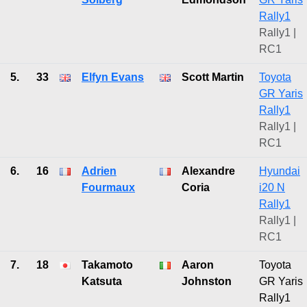
Rally1
Rally1 |
RC1
5.
33
Elfyn Evans
Scott Martin
Toyota
GR Yaris
Rally1
Rally1 |
RC1
6.
16
Adrien
Alexandre
Hyundai
Fourmaux
Coria
i20 N
Rally1
Rally1 |
RC1
7.
18
Takamoto
Aaron
Toyota
Katsuta
Johnston
GR Yaris
Rally1