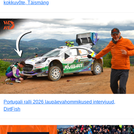
kokkuvõte, Täismäng
Portugali ralli 2026 laupäevahommikused intervjuud,
DirtFish