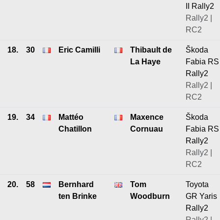
II Rally2
Rally2 |
RC2
18.
30
Eric Camilli
Thibault de
Škoda
La Haye
Fabia RS
Rally2
Rally2 |
RC2
19.
34
Mattéo
Maxence
Škoda
Chatillon
Cornuau
Fabia RS
Rally2
Rally2 |
RC2
20.
58
Bernhard
Tom
Toyota
ten Brinke
Woodburn
GR Yaris
Rally2
Rally2 |