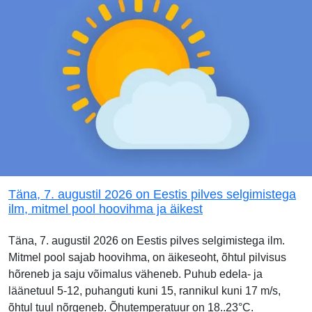
Täna, 7. augustil 2026 on Eestis pilves selgimistega
ilm, mitmel pool hoovihma ja äikest
Täna, 7. augustil 2026 on Eestis pilves selgimistega ilm.
Mitmel pool sajab hoovihma, on äikeseoht, õhtul pilvisus
hõreneb ja saju võimalus väheneb. Puhub edela- ja
läänetuul 5-12, puhanguti kuni 15, rannikul kuni 17 m/s,
õhtul tuul nõrgeneb. Õhutemperatuur on 18..23°C.