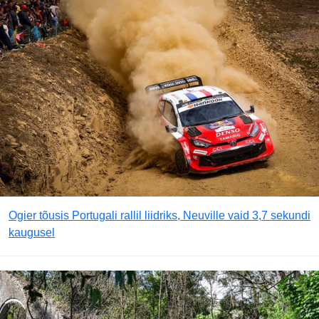
Ogier tõusis Portugali rallil liidriks, Neuville vaid 3,7 sekundi
kaugusel