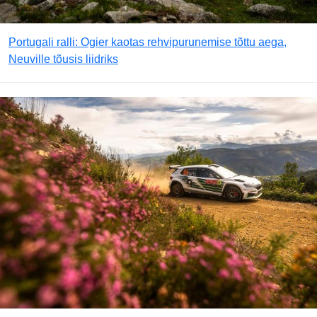
Portugali ralli: Ogier kaotas rehvipurunemise tõttu aega,
Neuville tõusis liidriks