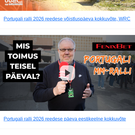
Portugali ralli 2026 reedese võistluspäeva kokkuvõte, WRC
Portugali ralli 2026 reedese päeva eestikeelne kokkuvõte