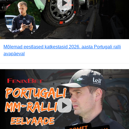
Mõlemad eestlased katkestasid 2026. aasta Portugali ralli
avapäeval