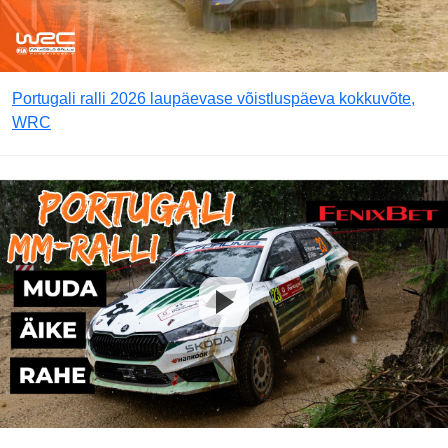
Portugali ralli 2026 laupäevase võistluspäeva kokkuvõte,
WRC