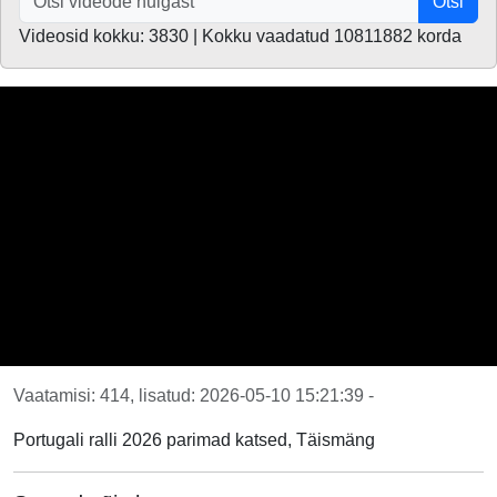
Otsi
Videosid kokku: 3830 | Kokku vaadatud 10811882 korda
Vaatamisi: 414, lisatud: 2026-05-10 15:21:39 -
Portugali ralli 2026 parimad katsed, Täismäng