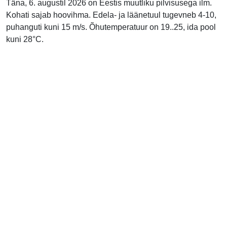
Täna, 6. augustil 2026 on Eestis muutliku pilvisusega ilm.
Kohati sajab hoovihma. Edela- ja läänetuul tugevneb 4-10,
puhanguti kuni 15 m/s. Õhutemperatuur on 19..25, ida pool
kuni 28°C.