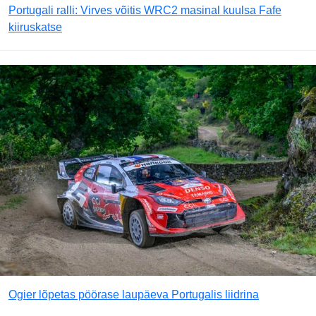
Portugali ralli: Virves võitis WRC2 masinal kuulsa Fafe
kiiruskatse
Ogier lõpetas pöörase laupäeva Portugalis liidrina