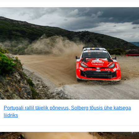
Portugali rallil täielik põnevus, Solberg tõusis ühe katsega
liidriks