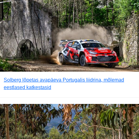
Solberg lõpetas avapäeva Portugalis liidrina, mõlemad
eestlased katkestasid