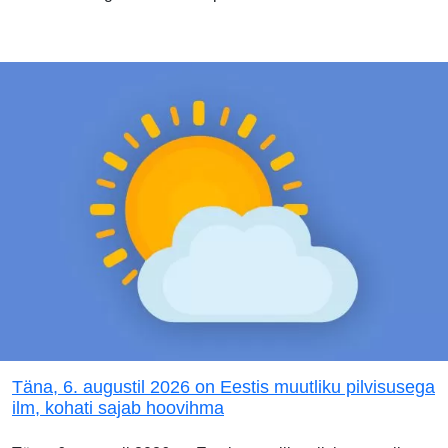
Täna, 6. augustil 2026 on Eestis muutliku pilvisusega
ilm, kohati sajab hoovihma