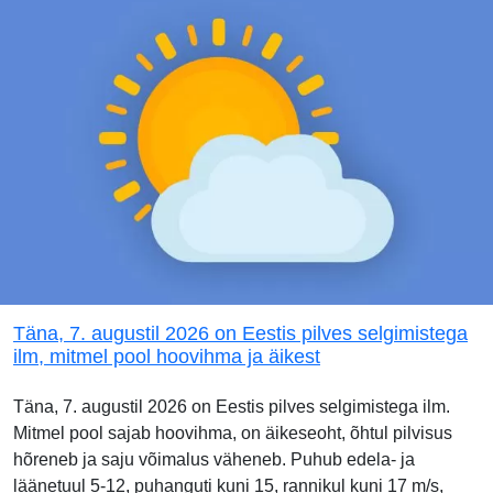
Täna, 7. augustil 2026 on Eestis pilves selgimistega
ilm, mitmel pool hoovihma ja äikest
Täna, 7. augustil 2026 on Eestis pilves selgimistega ilm.
Mitmel pool sajab hoovihma, on äikeseoht, õhtul pilvisus
hõreneb ja saju võimalus väheneb. Puhub edela- ja
läänetuul 5-12, puhanguti kuni 15, rannikul kuni 17 m/s,