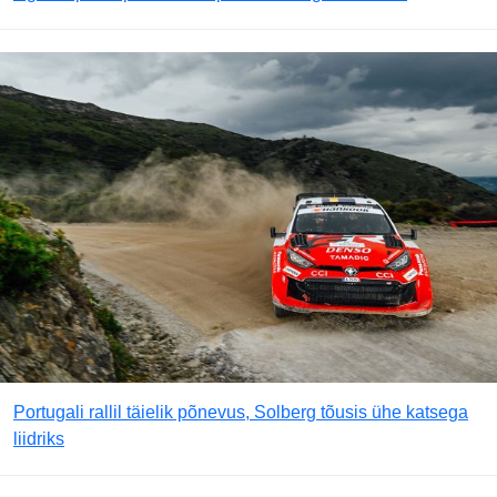
Portugali rallil täielik põnevus, Solberg tõusis ühe katsega
liidriks