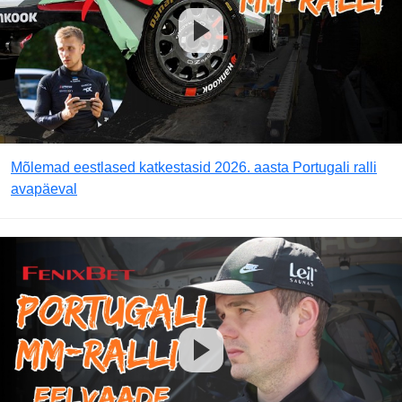
Mõlemad eestlased katkestasid 2026. aasta Portugali ralli
avapäeval