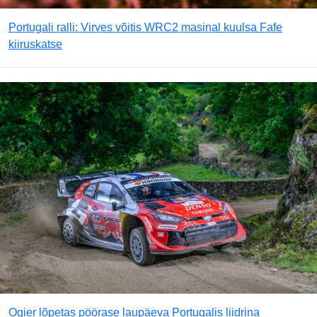
Portugali ralli: Virves võitis WRC2 masinal kuulsa Fafe
kiiruskatse
Ogier lõpetas pöörase laupäeva Portugalis liidrina