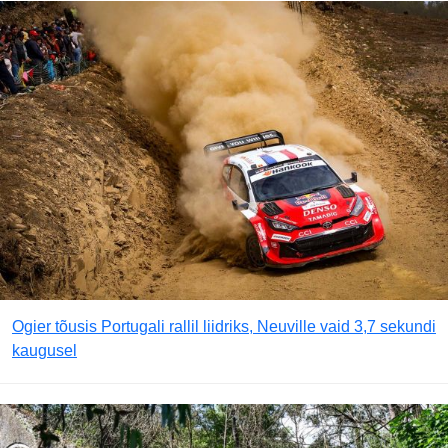
Ogier tõusis Portugali rallil liidriks, Neuville vaid 3,7 sekundi
kaugusel