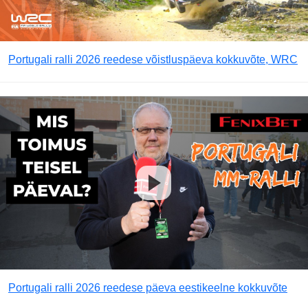
Portugali ralli 2026 reedese võistluspäeva kokkuvõte, WRC
Portugali ralli 2026 reedese päeva eestikeelne kokkuvõte