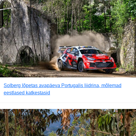
Solberg lõpetas avapäeva Portugalis liidrina, mõlemad
eestlased katkestasid