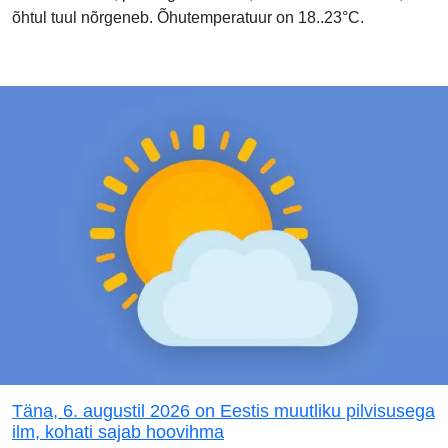
õhtul tuul nõrgeneb. Õhutemperatuur on 18..23°C.
Täna, 6. augustil 2026 on Eestis muutliku pilvisusega
ilm, kohati sajab hoovihma