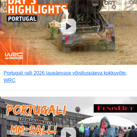
Portugali ralli 2026 laupäevase võistluspäeva kokkuvõte,
WRC