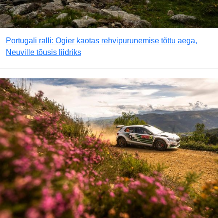
Portugali ralli: Ogier kaotas rehvipurunemise tõttu aega,
Neuville tõusis liidriks