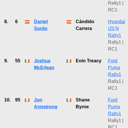
Rally1 |
RC1
8.
6
Daniel
Cándido
Hyundai
Sordo
Carrera
i20 N
Rally1
Rally1 |
RC1
9.
55
Joshua
Eoin Treacy
Ford
McErlean
Puma
Rally1
Rally1 |
RC1
10.
95
Jon
Shane
Ford
Armstrong
Byrne
Puma
Rally1
Rally1 |
RC1