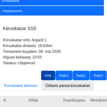
Punktikatse
Lõppjärjestus
Kiiruskatse SS5
Kiiruskatse nimi: Arganil 1
Kiiruskatse distants: 18.62km
Toimumise kuupäev: 08. mai 2026
Alguse kellaaeg: 10:55
Staatus: Lõppenud
Kõik
Rally1
Rally2
Rally3
Kiiruskatse tulemus
Üldseis pärast kiiruskatset
K.
Sõitja
Kaardilugeja
Meeskon