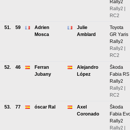
Rally2
Rally2 |
RC2
51.
59
Adrien
Julie
Toyota
Mosca
Amblard
GR Yaris
Rally2
Rally2 |
RC2
52.
46
Ferran
Alejandro
Škoda
Jubany
López
Fabia RS
Rally2
Rally2 |
RC2
53.
77
óscar Ral
Axel
Škoda
Coronado
Fabia Ev
Rally2
Rally2 |