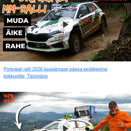
Portugali ralli 2026 laupäevase päeva eestikeelne
kokkuvõte, Täismäng