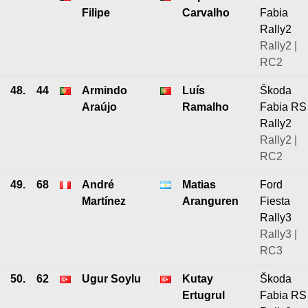
Filipe
Carvalho
Fabia
Rally2
Rally2 |
RC2
48.
44
Armindo
Luís
Škoda
Araújo
Ramalho
Fabia RS
Rally2
Rally2 |
RC2
49.
68
André
Matias
Ford
Martínez
Aranguren
Fiesta
Rally3
Rally3 |
RC3
50.
62
Ugur Soylu
Kutay
Škoda
Ertugrul
Fabia RS