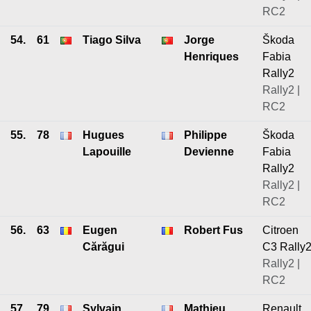
RC2
54.
61
Tiago Silva
Jorge
Škoda
Henriques
Fabia
Rally2
Rally2 |
RC2
55.
78
Hugues
Philippe
Škoda
Lapouille
Devienne
Fabia
Rally2
Rally2 |
RC2
56.
63
Eugen
Robert Fus
Citroen
Cărăgui
C3 Rally
Rally2 |
RC2
57.
79
Sylvain
Mathieu
Renault