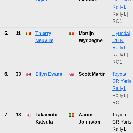
Rally1
Rally1 |
RC1
5.
11
Thierry
Martijn
Hyundai
Neuville
Wydaeghe
i20 N
Rally1
Rally1 |
RC1
6.
33
Elfyn Evans
Scott Martin
Toyota
GR Yaris
Rally1
Rally1 |
RC1
7.
18
Takamoto
Aaron
Toyota
Katsuta
Johnston
GR Yaris
Rally1