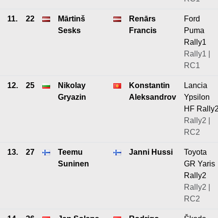
11.
22
Mārtinš
Renārs
Ford
Sesks
Francis
Puma
Rally1
Rally1 |
RC1
12.
25
Nikolay
Konstantin
Lancia
Gryazin
Aleksandrov
Ypsilon
HF Rally
Rally2 |
RC2
13.
27
Teemu
Janni Hussi
Toyota
Suninen
GR Yaris
Rally2
Rally2 |
RC2