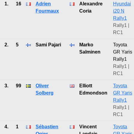
1.
16
Adrien
Alexandre
Hyundai
Fourmaux
Coria
i20 N
Rally1
Rally1 |
RC1
2.
5
Sami Pajari
Marko
Toyota
Salminen
GR Yaris
Rally1
Rally1 |
RC1
3.
99
Oliver
Elliott
Toyota
Solberg
Edmondson
GR Yaris
Rally1
Rally1 |
RC1
4.
1
Sébastien
Vincent
Toyota
Ogier
Landais
GR Yaris