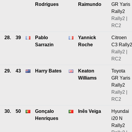
Rodrigues
Raimundo
GR Yaris
Rally2
Rally2 |
RC2
28.
39
Pablo
Yannick
Citroen
Sarrazin
Roche
C3 Rally
Rally2 |
RC2
29.
43
Harry Bates
Keaton
Toyota
Williams
GR Yaris
Rally2
Rally2 |
RC2
30.
50
Gonçalo
Inês Veiga
Hyundai
Henriques
i20 N
Rally2