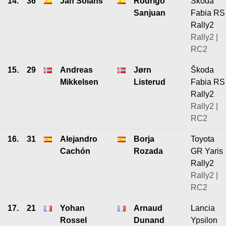
14.
36
Jan Solans
Rodrigo
Škoda
Sanjuan
Fabia RS
Rally2
Rally2 |
RC2
15.
29
Andreas
Jørn
Škoda
Mikkelsen
Listerud
Fabia RS
Rally2
Rally2 |
RC2
16.
31
Alejandro
Borja
Toyota
Cachón
Rozada
GR Yaris
Rally2
Rally2 |
RC2
17.
21
Yohan
Arnaud
Lancia
Rossel
Dunand
Ypsilon