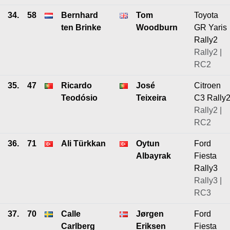
34.
58
Bernhard
Tom
Toyota
ten Brinke
Woodburn
GR Yaris
Rally2
Rally2 |
RC2
35.
47
Ricardo
José
Citroen
Teodósio
Teixeira
C3 Rally
Rally2 |
RC2
36.
71
Ali Türkkan
Oytun
Ford
Albayrak
Fiesta
Rally3
Rally3 |
RC3
37.
70
Calle
Jørgen
Ford
Carlberg
Eriksen
Fiesta