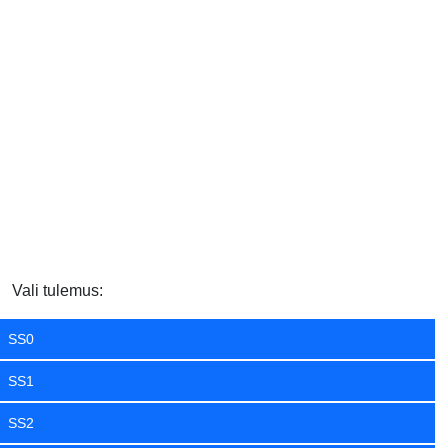
Vali tulemus:
SS0
SS1
SS2