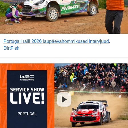
Portugali ralli 2026 laupäevahommikused intervjuud,
DirtFish