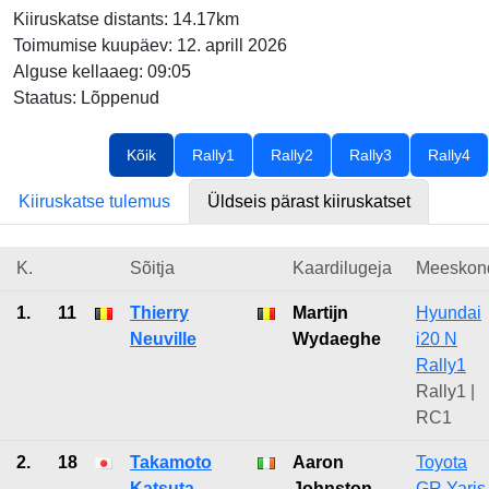
Kiiruskatse distants: 14.17km
Toimumise kuupäev: 12. aprill 2026
Alguse kellaaeg: 09:05
Staatus: Lõppenud
Kõik
Rally1
Rally2
Rally3
Rally4
Kiiruskatse tulemus
Üldseis pärast kiiruskatset
K.
Sõitja
Kaardilugeja
Meeskon
1.
11
Thierry
Martijn
Hyundai
Neuville
Wydaeghe
i20 N
Rally1
Rally1 |
RC1
2.
18
Takamoto
Aaron
Toyota
Katsuta
Johnston
GR Yaris