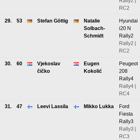
Rally2 |
RC2
29.
53
Stefan Göttig
Natalie
Hyundai
Solbach-
i20 N
Schmidt
Rally2
Rally2 |
RC2
30.
60
Vjekoslav
Eugen
Peugeot
čičko
Kokolić
208
Rally4
Rally4 |
RC4
31.
47
Leevi Lassila
Mikko Lukka
Ford
Fiesta
Rally3
Rally3 |
RC3