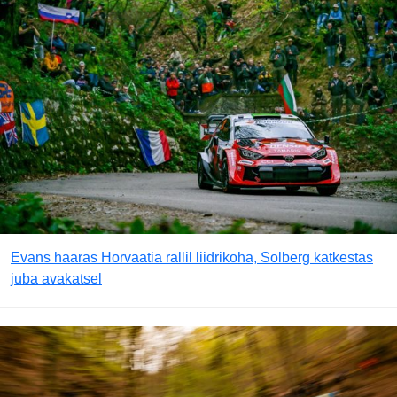
Evans haaras Horvaatia rallil liidrikoha, Solberg katkestas
juba avakatsel