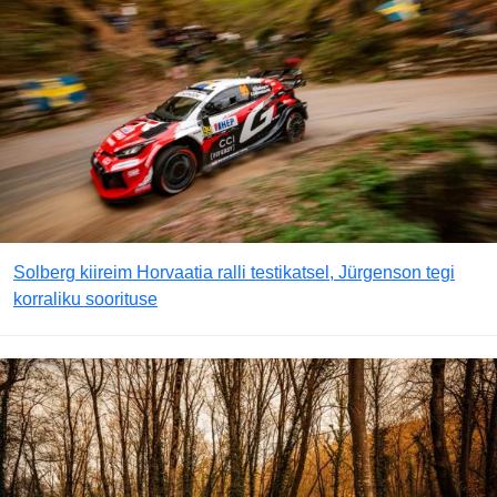
Solberg kiireim Horvaatia ralli testikatsel, Jürgenson tegi
korraliku soorituse