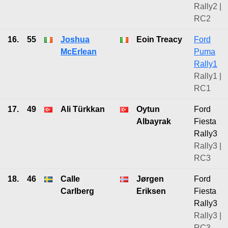
Rally2 |
RC2
16.
55
Joshua
Eoin Treacy
Ford
McErlean
Puma
Rally1
Rally1 |
RC1
17.
49
Ali Türkkan
Oytun
Ford
Albayrak
Fiesta
Rally3
Rally3 |
RC3
18.
46
Calle
Jørgen
Ford
Carlberg
Eriksen
Fiesta
Rally3
Rally3 |
RC3