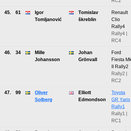
RC2
45.
61
Igor
Tomislav
Renault
Tomljanović
škreblin
Clio
Rally4
Rally4 |
RC4
46.
34
Mille
Johan
Ford
Johansson
Grönvall
Fiesta M
II Rally2
Rally2 |
RC2
47.
99
Oliver
Elliott
Toyota
Solberg
Edmondson
GR Yaris
Rally1
Rally1 |
RC1