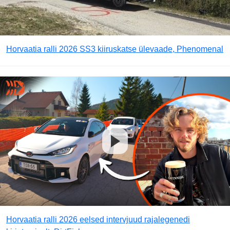
Horvaatia ralli 2026 SS3 kiiruskatse ülevaade, Phenomenal
Horvaatia ralli 2026 eelsed intervjuud rajalegenedi