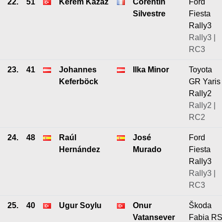
22.
51
Kerem Kazaz
Corentin
Ford
Silvestre
Fiesta
Rally3
Rally3 |
RC3
23.
41
Johannes
Ilka Minor
Toyota
Keferböck
GR Yaris
Rally2
Rally2 |
RC2
24.
48
Raúl
José
Ford
Hernández
Murado
Fiesta
Rally3
Rally3 |
RC3
25.
40
Ugur Soylu
Onur
Škoda
Vatansever
Fabia R