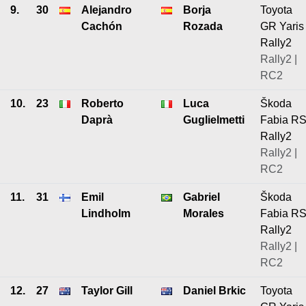
9.
30
Alejandro
Borja
Toyota
Cachón
Rozada
GR Yaris
Rally2
Rally2 |
RC2
10.
23
Roberto
Luca
Škoda
Daprà
Guglielmetti
Fabia R
Rally2
Rally2 |
RC2
11.
31
Emil
Gabriel
Škoda
Lindholm
Morales
Fabia R
Rally2
Rally2 |
RC2
12.
27
Taylor Gill
Daniel Brkic
Toyota