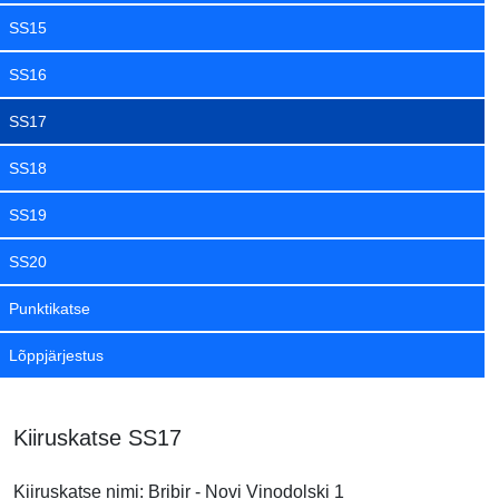
SS15
SS16
SS17
SS18
SS19
SS20
Punktikatse
Lõppjärjestus
Kiiruskatse SS17
Kiiruskatse nimi: Bribir - Novi Vinodolski 1