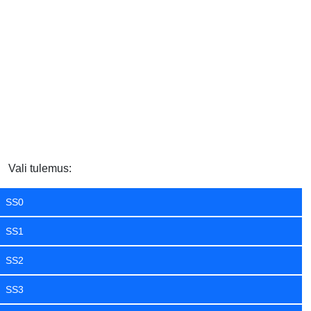
Vali tulemus:
SS0
SS1
SS2
SS3