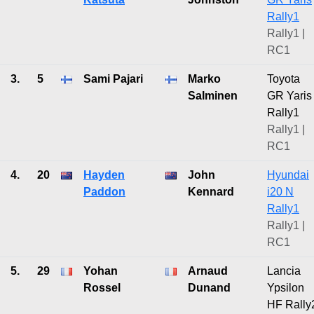
Rally1
Rally1 |
RC1
3.
5
Sami Pajari
Marko
Toyota
Salminen
GR Yaris
Rally1
Rally1 |
RC1
4.
20
Hayden
John
Hyundai
Paddon
Kennard
i20 N
Rally1
Rally1 |
RC1
5.
29
Yohan
Arnaud
Lancia
Rossel
Dunand
Ypsilon
HF Rally