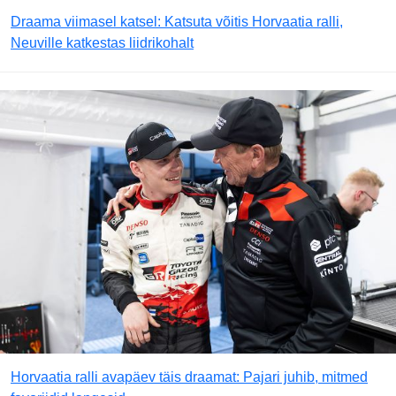
Draama viimasel katsel: Katsuta võitis Horvaatia ralli,
Neuville katkestas liidrikohalt
Horvaatia ralli avapäev täis draamat: Pajari juhib, mitmed