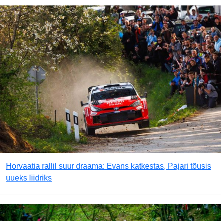
Horvaatia rallil suur draama: Evans katkestas, Pajari tõusis
uueks liidriks