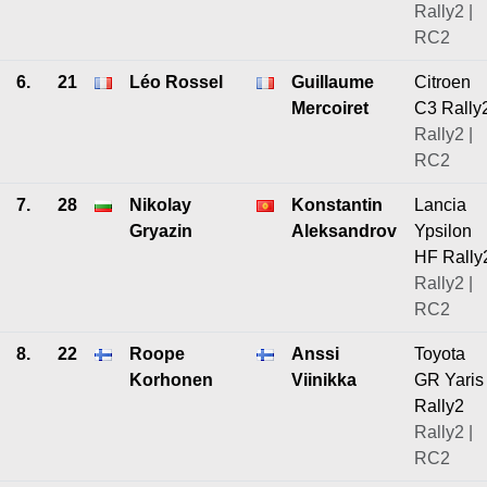
Rally2 |
RC2
6.
21
Léo Rossel
Guillaume
Citroen
Mercoiret
C3 Rally
Rally2 |
RC2
7.
28
Nikolay
Konstantin
Lancia
Gryazin
Aleksandrov
Ypsilon
HF Rally
Rally2 |
RC2
8.
22
Roope
Anssi
Toyota
Korhonen
Viinikka
GR Yaris
Rally2
Rally2 |
RC2