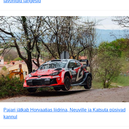
favoriidid langesid
Pajari jätkab Horvaatias liidrina, Neuville ja Katsuta püsivad
kannul