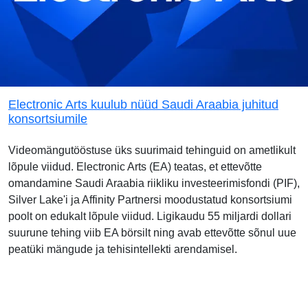
Electronic Arts kuulub nüüd Saudi Araabia juhitud
konsortsiumile
Videomängutööstuse üks suurimaid tehinguid on ametlikult
lõpule viidud. Electronic Arts (EA) teatas, et ettevõtte
omandamine Saudi Araabia riikliku investeerimisfondi (PIF),
Silver Lake'i ja Affinity Partnersi moodustatud konsortsiumi
poolt on edukalt lõpule viidud. Ligikaudu 55 miljardi dollari
suurune tehing viib EA börsilt ning avab ettevõtte sõnul uue
peatüki mängude ja tehisintellekti arendamisel.