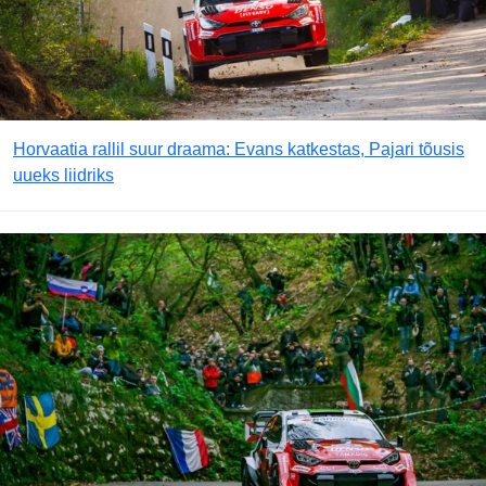
Horvaatia rallil suur draama: Evans katkestas, Pajari tõusis
uueks liidriks