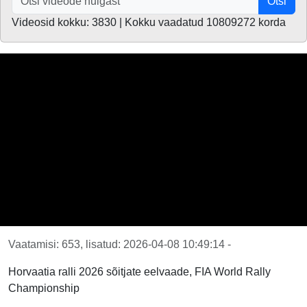
Otsi
Videosid kokku: 3830 | Kokku vaadatud 10809272 korda
Vaatamisi: 653, lisatud: 2026-04-08 10:49:14 -
Horvaatia ralli 2026 sõitjate eelvaade, FIA World Rally
Championship