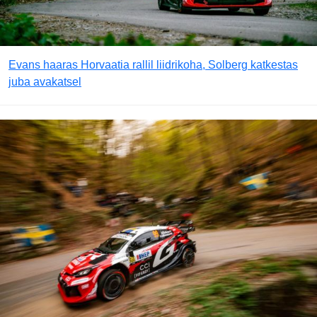
Evans haaras Horvaatia rallil liidrikoha, Solberg katkestas
juba avakatsel