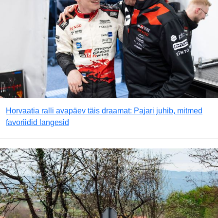
Horvaatia ralli avapäev täis draamat: Pajari juhib, mitmed
favoriidid langesid