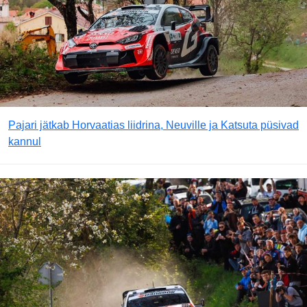
Pajari jätkab Horvaatias liidrina, Neuville ja Katsuta püsivad
kannul