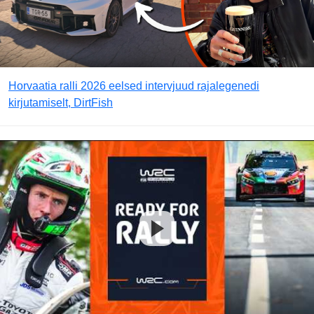
Horvaatia ralli 2026 eelsed intervjuud rajalegenedi
kirjutamiselt, DirtFish