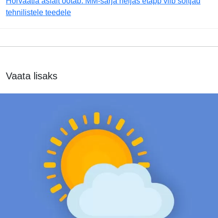
Horvaatia asfalt ootab: MM-sarja neljas etapp viib sõitjad
tehnilistele teedele
Vaata lisaks