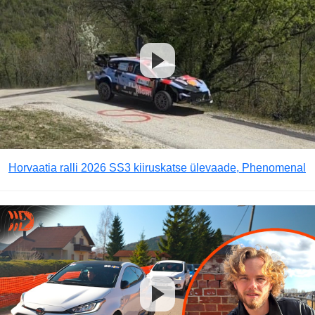
Horvaatia ralli 2026 SS3 kiiruskatse ülevaade, Phenomenal