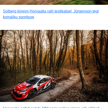
Solberg kiireim Horvaatia ralli testikatsel, Jürgenson tegi
korraliku soorituse