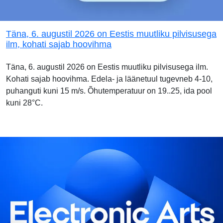
Täna, 6. augustil 2026 on Eestis muutliku pilvisusega
ilm, kohati sajab hoovihma
Täna, 6. augustil 2026 on Eestis muutliku pilvisusega ilm.
Kohati sajab hoovihma. Edela- ja läänetuul tugevneb 4-10,
puhanguti kuni 15 m/s. Õhutemperatuur on 19..25, ida pool
kuni 28°C.