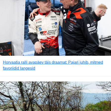
Horvaatia ralli avapäev täis draamat: Pajari juhib, mitmed
favoriidid langesid