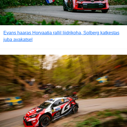
Evans haaras Horvaatia rallil liidrikoha, Solberg katkestas
juba avakatsel