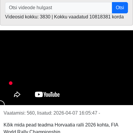
Otsi
Videosid kokku: 3830 | Kokku vaadatud 10818381 korda
Vaatamisi: 560, lisatud: 2026-04-07 16:05:47 -
Kõik mida pead teadma Horvaatia ralli 2026 kohta, FIA
World Rally Championship