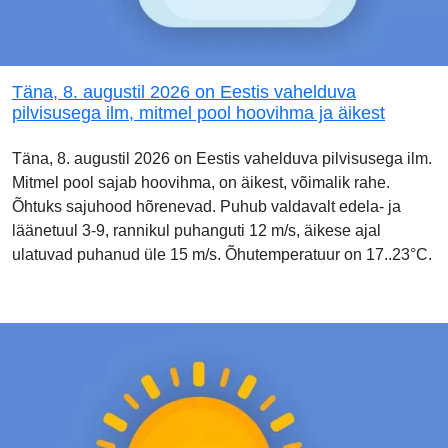
Täna, 8. augustil 2026 on Eestis vahelduva
pilvisusega ilm, mitmel pool hoovihma ja äikest
Täna, 8. augustil 2026 on Eestis vahelduva pilvisusega ilm.
Mitmel pool sajab hoovihma, on äikest, võimalik rahe.
Õhtuks sajuhood hõrenevad. Puhub valdavalt edela- ja
läänetuul 3-9, rannikul puhanguti 12 m/s, äikese ajal
ulatuvad puhanud üle 15 m/s. Õhutemperatuur on 17..23°C.