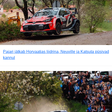
Pajari jätkab Horvaatias liidrina, Neuville ja Katsuta püsivad
kannul