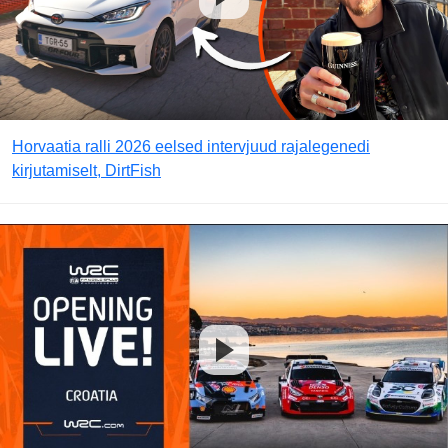
Horvaatia ralli 2026 eelsed intervjuud rajalegenedi
kirjutamiselt, DirtFish