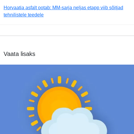
Horvaatia asfalt ootab: MM-sarja neljas etapp viib sõitjad
tehnilistele teedele
Vaata lisaks