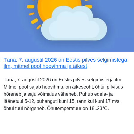
Täna, 7. augustil 2026 on Eestis pilves selgimistega
ilm, mitmel pool hoovihma ja äikest
Täna, 7. augustil 2026 on Eestis pilves selgimistega ilm.
Mitmel pool sajab hoovihma, on äikeseoht, õhtul pilvisus
hõreneb ja saju võimalus väheneb. Puhub edela- ja
läänetuul 5-12, puhanguti kuni 15, rannikul kuni 17 m/s,
õhtul tuul nõrgeneb. Õhutemperatuur on 18..23°C.