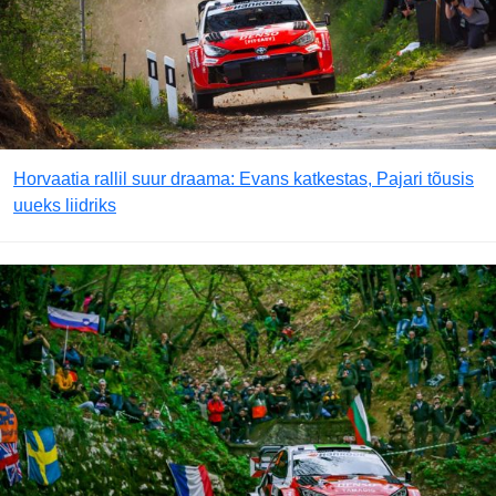
Horvaatia rallil suur draama: Evans katkestas, Pajari tõusis
uueks liidriks