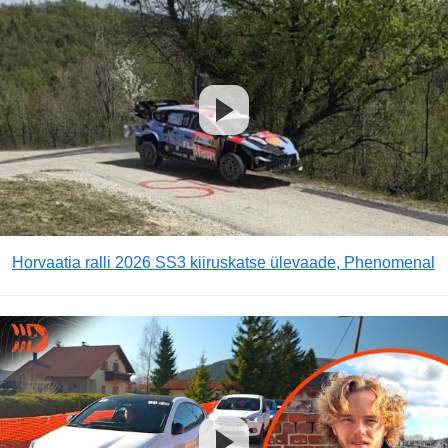
Horvaatia ralli 2026 SS3 kiiruskatse ülevaade, Phenomenal