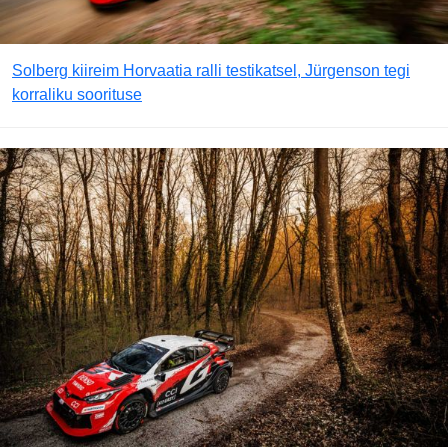
Solberg kiireim Horvaatia ralli testikatsel, Jürgenson tegi
korraliku soorituse