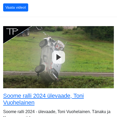
Tänaku masin pärast Soome ralli 2024 õnnetust, DirtFi
Vaata videot
Soome ralli 2024 ülevaade, Toni
Vuohelainen
Soome ralli 2024 - ülevaade, Toni Vuohelainen. Tänaku ja