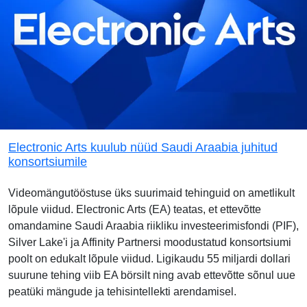
Electronic Arts kuulub nüüd Saudi Araabia juhitud
konsortsiumile
Videomängutööstuse üks suurimaid tehinguid on ametlikult
lõpule viidud. Electronic Arts (EA) teatas, et ettevõtte
omandamine Saudi Araabia riikliku investeerimisfondi (PIF),
Silver Lake'i ja Affinity Partnersi moodustatud konsortsiumi
poolt on edukalt lõpule viidud. Ligikaudu 55 miljardi dollari
suurune tehing viib EA börsilt ning avab ettevõtte sõnul uue
peatüki mängude ja tehisintellekti arendamisel.