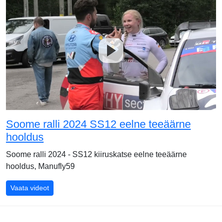
Soome ralli 2024 SS12 eelne teeäärne
hooldus
Soome ralli 2024 - SS12 kiiruskatse eelne teeäärne
hooldus, Manufly59
Soome ralli 2024 SS12 eelne teeäärne hooldus
Vaata videot