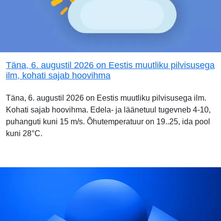
Täna, 6. augustil 2026 on Eestis muutliku pilvisusega
ilm, kohati sajab hoovihma
Täna, 6. augustil 2026 on Eestis muutliku pilvisusega ilm.
Kohati sajab hoovihma. Edela- ja läänetuul tugevneb 4-10,
puhanguti kuni 15 m/s. Õhutemperatuur on 19..25, ida pool
kuni 28°C.