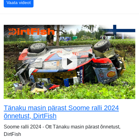
Soome ralli 2024 laupäevase võistluspäeva kokkuvõte
Vaata videot
Tänaku masin pärast Soome ralli 2024
õnnetust, DirtFish
Soome ralli 2024 - Ott Tänaku masin pärast õnnetust,
DirtFish