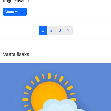
Kogure avariid
Soome ralli 2024 ülevaade, Toni Vuohelainen
Vaata videot
1
2
3
>
Vaata lisaks