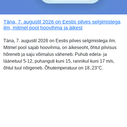
Täna, 7. augustil 2026 on Eestis pilves selgimistega
ilm, mitmel pool hoovihma ja äikest
Täna, 7. augustil 2026 on Eestis pilves selgimistega ilm.
Mitmel pool sajab hoovihma, on äikeseoht, õhtul pilvisus
hõreneb ja saju võimalus väheneb. Puhub edela- ja
läänetuul 5-12, puhanguti kuni 15, rannikul kuni 17 m/s,
õhtul tuul nõrgeneb. Õhutemperatuur on 18..23°C.