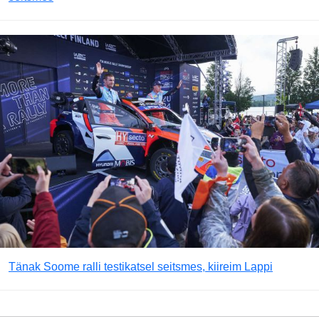
Tänak Soome ralli testikatsel seitsmes, kiireim Lappi