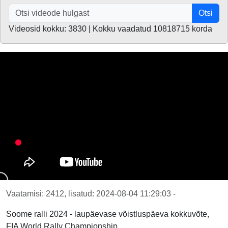
Otsi
Videosid kokku: 3830 | Kokku vaadatud 10818715 korda
Vaatamisi: 2412, lisatud: 2024-08-04 11:29:03 -
Soome ralli 2024 - laupäevase võistluspäeva kokkuvõte,
FIA World Rally Championship