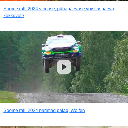
Soome ralli 2024 viimase, pühapäevase võistluspäeva
kokkuvõte
Soome ralli 2024 parimad palad, Woifeh