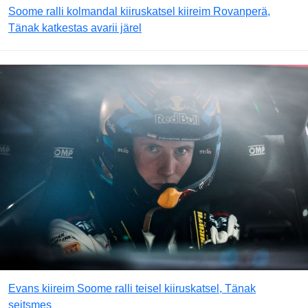
Soome ralli kolmandal kiiruskatsel kiireim Rovanperä,
Tänak katkestas avarii järel
Evans kiireim Soome ralli teisel kiiruskatsel, Tänak
seitsmes