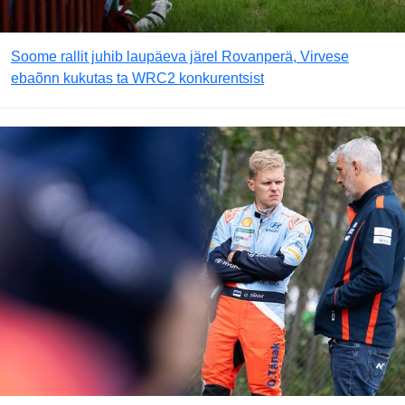
Soome rallit juhib laupäeva järel Rovanperä, Virvese
ebaõnn kukutas ta WRC2 konkurentsist