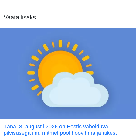
Vaata lisaks
Täna, 8. augustil 2026 on Eestis vahelduva
pilvisusega ilm, mitmel pool hoovihma ja äikest