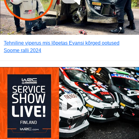
Tehniline viperus mis lõpetas Evansi kõrged ootused
Soome ralli 2024