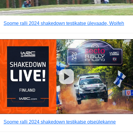
Soome ralli 2024 shakedown testikatse ülevaade, Woifeh
Soome ralli 2024 shakedown testikatse otseülekanne