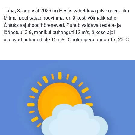
Täna, 8. augustil 2026 on Eestis vahelduva pilvisusega ilm.
Mitmel pool sajab hoovihma, on äikest, võimalik rahe.
Õhtuks sajuhood hõrenevad. Puhub valdavalt edela- ja
läänetuul 3-9, rannikul puhanguti 12 m/s, äikese ajal
ulatuvad puhanud üle 15 m/s. Õhutemperatuur on 17..23°C.