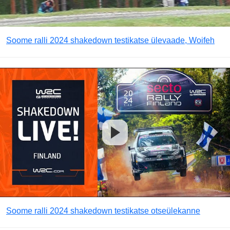
Soome ralli 2024 shakedown testikatse ülevaade, Woifeh
Soome ralli 2024 shakedown testikatse otseülekanne