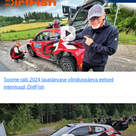
Soome ralli 2024 laupäevase võistluspäeva eelsed
intervjuud, DirtFish