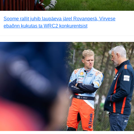
Soome rallit juhib laupäeva järel Rovanperä, Virvese
ebaõnn kukutas ta WRC2 konkurentsist