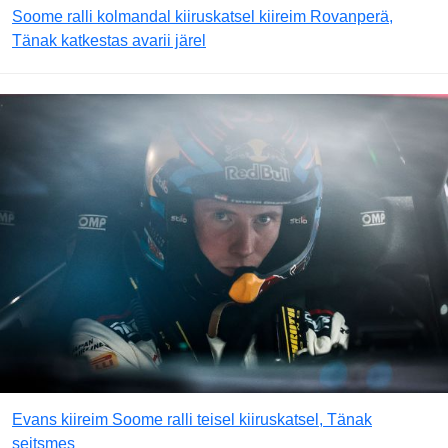
Soome ralli kolmandal kiiruskatsel kiireim Rovanperä,
Tänak katkestas avarii järel
Evans kiireim Soome ralli teisel kiiruskatsel, Tänak
seitsmes