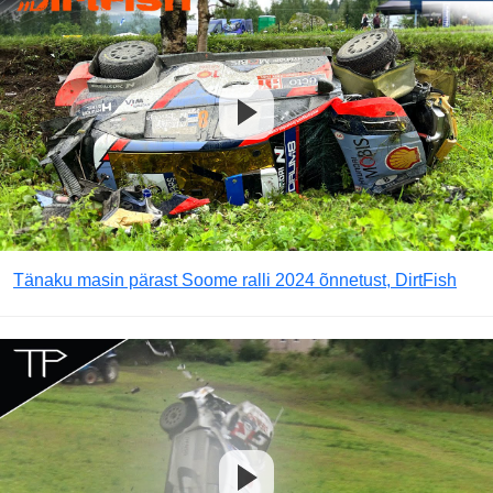
Tänaku masin pärast Soome ralli 2024 õnnetust, DirtFish