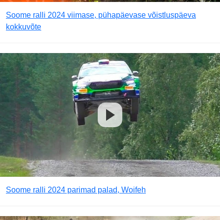
Soome ralli 2024 viimase, pühapäevase võistluspäeva
kokkuvõte
Soome ralli 2024 parimad palad, Woifeh