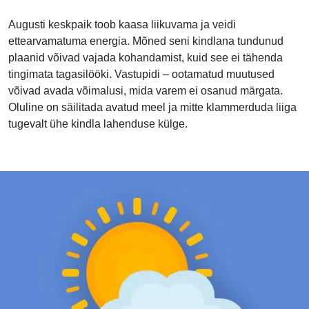
Augusti keskpaik toob kaasa liikuvama ja veidi
ettearvamatuma energia. Mõned seni kindlana tundunud
plaanid võivad vajada kohandamist, kuid see ei tähenda
tingimata tagasilööki. Vastupidi – ootamatud muutused
võivad avada võimalusi, mida varem ei osanud märgata.
Oluline on säilitada avatud meel ja mitte klammerduda liiga
tugevalt ühe kindla lahenduse külge.