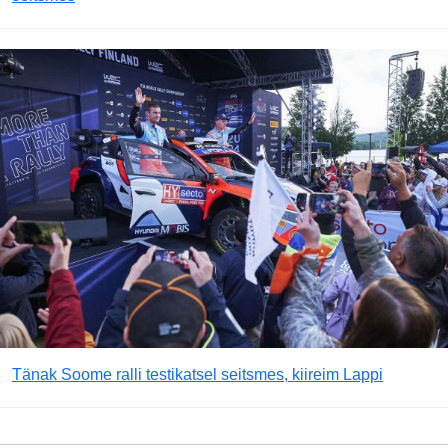
Tänak Soome ralli testikatsel seitsmes, kiireim Lappi