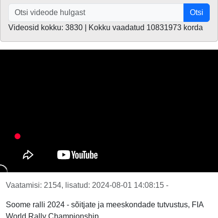
Otsi
Videosid kokku: 3830 | Kokku vaadatud 10831973 korda
Vaatamisi: 2154, lisatud: 2024-08-01 14:08:15 -
Soome ralli 2024 - sõitjate ja meeskondade tutvustus, FIA
World Rally Championship