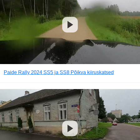
Paide Rally 2024 SS5 ja SS8 Põikva kiiruskatsed