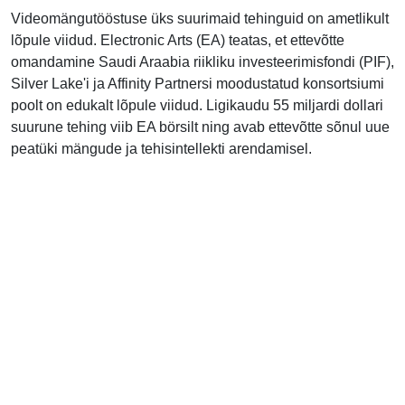
Videomängutööstuse üks suurimaid tehinguid on ametlikult
lõpule viidud. Electronic Arts (EA) teatas, et ettevõtte
omandamine Saudi Araabia riikliku investeerimisfondi (PIF),
Silver Lake'i ja Affinity Partnersi moodustatud konsortsiumi
poolt on edukalt lõpule viidud. Ligikaudu 55 miljardi dollari
suurune tehing viib EA börsilt ning avab ettevõtte sõnul uue
peatüki mängude ja tehisintellekti arendamisel.