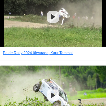
Paide Rally 2024 ülevaade, KauriTammai