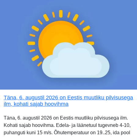
Täna, 6. augustil 2026 on Eestis muutliku pilvisusega
ilm, kohati sajab hoovihma
Täna, 6. augustil 2026 on Eestis muutliku pilvisusega ilm.
Kohati sajab hoovihma. Edela- ja läänetuul tugevneb 4-10,
puhanguti kuni 15 m/s. Õhutemperatuur on 19..25, ida pool