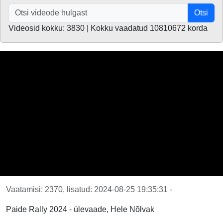
Otsi
Videosid kokku: 3830 | Kokku vaadatud 10810672 korda
Vaatamisi: 2370, lisatud: 2024-08-25 19:35:31 -
Paide Rally 2024 - ülevaade, Hele Nõlvak