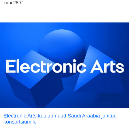
kuni 28°C.
Electronic Arts kuulub nüüd Saudi Araabia juhitud
konsortsiumile