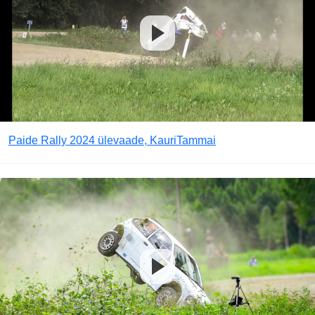
Paide Rally 2024 ülevaade, KauriTammai