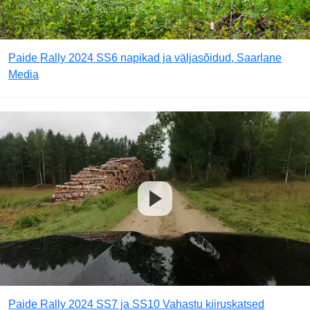
Paide Rally 2024 SS6 napikad ja väljasõidud, Saarlane
Media
Paide Rally 2024 SS7 ja SS10 Vahastu kiiruskatsed