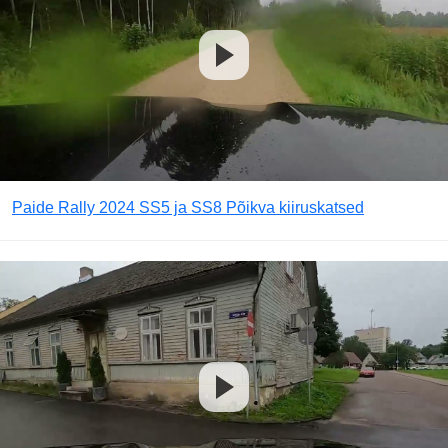
Paide Rally 2024 SS5 ja SS8 Põikva kiiruskatsed