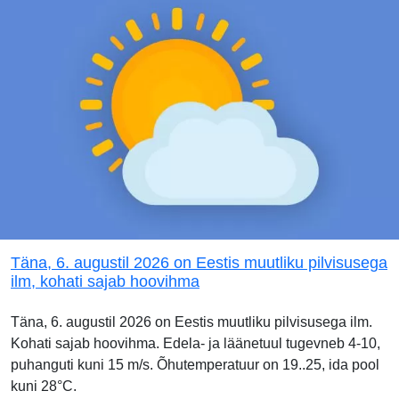
Täna, 6. augustil 2026 on Eestis muutliku pilvisusega
ilm, kohati sajab hoovihma
Täna, 6. augustil 2026 on Eestis muutliku pilvisusega ilm.
Kohati sajab hoovihma. Edela- ja läänetuul tugevneb 4-10,
puhanguti kuni 15 m/s. Õhutemperatuur on 19..25, ida pool
kuni 28°C.