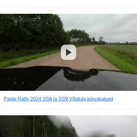
Paide Rally 2024 SS6 ja SS9 Võidula kiiruskatsed