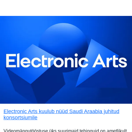
Electronic Arts kuulub nüüd Saudi Araabia juhitud
konsortsiumile
Videomängutööstuse üks suurimaid tehinguid on ametlikult