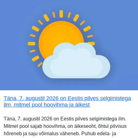
Täna, 7. augustil 2026 on Eestis pilves selgimistega
ilm, mitmel pool hoovihma ja äikest
Täna, 7. augustil 2026 on Eestis pilves selgimistega ilm.
Mitmel pool sajab hoovihma, on äikeseoht, õhtul pilvisus
hõreneb ja saju võimalus väheneb. Puhub edela- ja