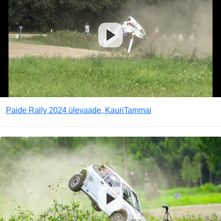
Paide Rally 2024 ülevaade, KauriTammai