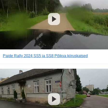
Paide Rally 2024 SS5 ja SS8 Põikva kiiruskatsed