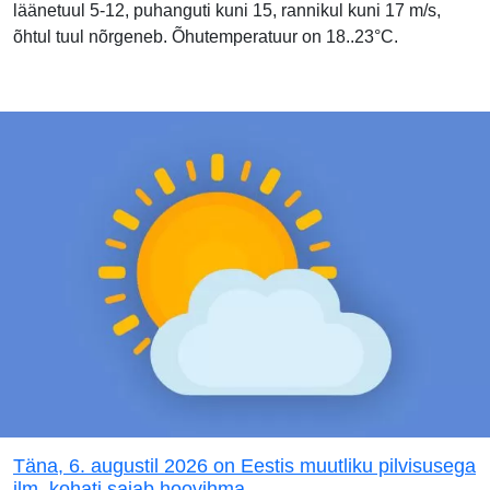
läänetuul 5-12, puhanguti kuni 15, rannikul kuni 17 m/s,
õhtul tuul nõrgeneb. Õhutemperatuur on 18..23°C.
Täna, 6. augustil 2026 on Eestis muutliku pilvisusega
ilm, kohati sajab hoovihma