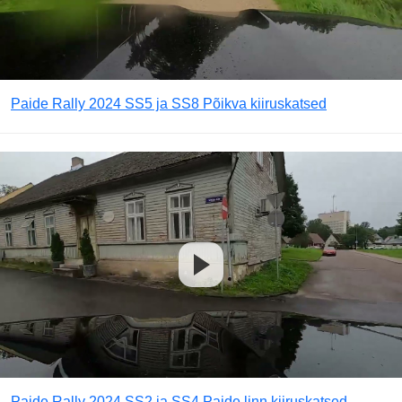
Paide Rally 2024 SS5 ja SS8 Põikva kiiruskatsed
Paide Rally 2024 SS2 ja SS4 Paide linn kiiruskatsed