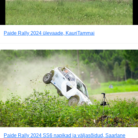
Paide Rally 2024 ülevaade, KauriTammai
Paide Rally 2024 SS6 napikad ja väljasõidud, Saarlane