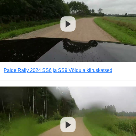
Paide Rally 2024 SS6 ja SS9 Võidula kiiruskatsed