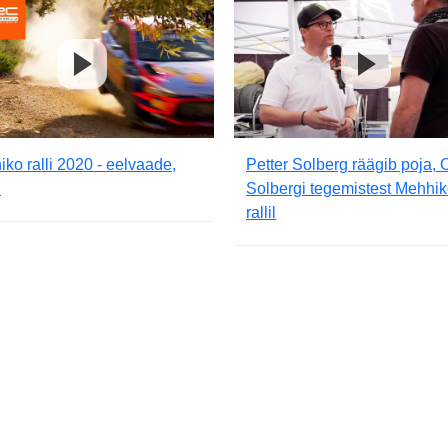
ko ralli 2020 - eelvaade,
Petter Solberg räägib poja, O
C
Solbergi tegemistest Mehhi
rallil