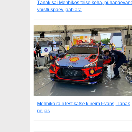
Tänak sai Mehhikos teise koha, pühapäevan
võistluspäev jääb ära
Mehhiko ralli testikatse kiireim Evans, Tänak
neljas