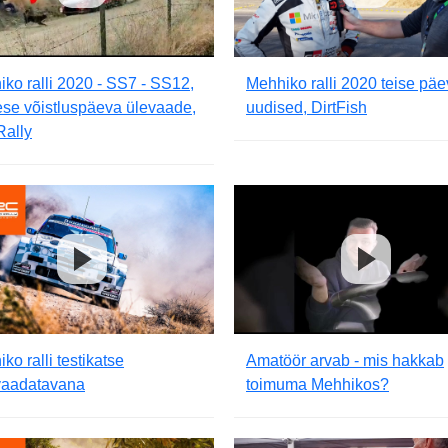
ko ralli 2020 - SS7 - SS12,
Mehhiko ralli 2020 teise pä
se võistluspäeva ülevaade,
uudised, DirtFish
Rally
ko ralli testikatse
Amatöör arvab - mis hakkab
lvaadatavana
toimuma Mehhikos?