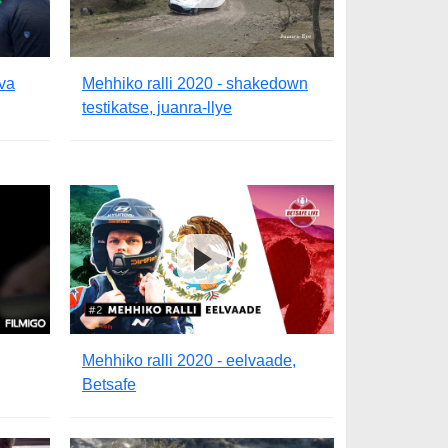
eva
Mehhiko ralli 2020 - shakedown
testikatse, juanra-llye
Mehhiko ralli 2020 - eelvaade,
Betsafe