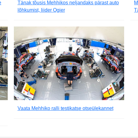
e
Tänak tõusis Mehhikos neljandaks pärast auto
M
lõhkumist, liider Ogier
T
Vaata Mehhiko ralli testikatse otseülekannet