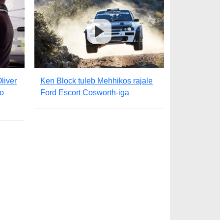
liver
Ken Block tuleb Mehhikos rajale
ko
Ford Escort Cosworth-iga