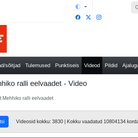
/sõitjad
Tulemused
Punktiseis
Videod
Pildid
Ajalu
iko ralli eelvaadet - Video
 Mehhiko ralli eelvaadet
tsi
Videosid kokku: 3830 | Kokku vaadatud 10804134 kord