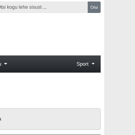
Otsi
gu
Sport
a