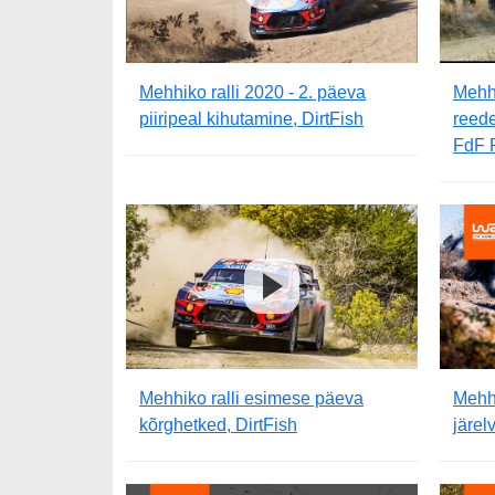
Mehhiko ralli 2020 - 2. päeva
Mehhi
piiripeal kihutamine, DirtFish
reede
FdF 
Mehhiko ralli esimese päeva
Mehhi
kõrghetked, DirtFish
järe