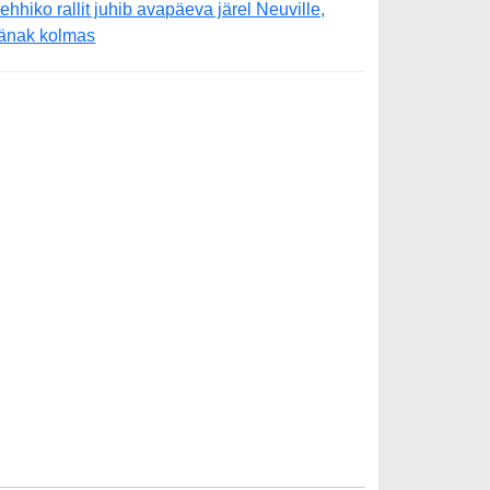
ehhiko rallit juhib avapäeva järel Neuville,
änak kolmas