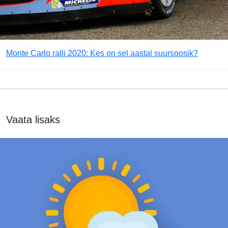
Monte Carlo ralli 2020: Kes on sel aastal suursoosik?
Vaata lisaks